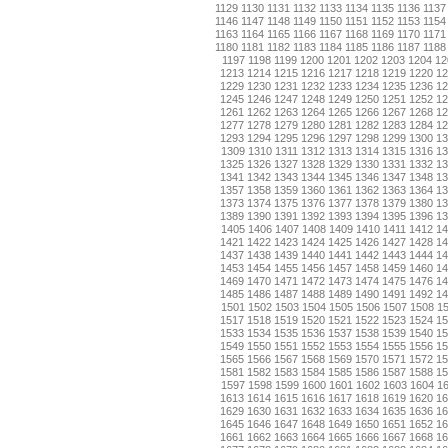
1129
1130
1131
1132
1133
1134
1135
1136
1137
1146
1147
1148
1149
1150
1151
1152
1153
1154
1163
1164
1165
1166
1167
1168
1169
1170
1171
1180
1181
1182
1183
1184
1185
1186
1187
1188
1197
1198
1199
1200
1201
1202
1203
1204
12
1213
1214
1215
1216
1217
1218
1219
1220
1
1229
1230
1231
1232
1233
1234
1235
1236
1
1245
1246
1247
1248
1249
1250
1251
1252
1
1261
1262
1263
1264
1265
1266
1267
1268
1
1277
1278
1279
1280
1281
1282
1283
1284
1
1293
1294
1295
1296
1297
1298
1299
1300
1
1309
1310
1311
1312
1313
1314
1315
1316
13
1325
1326
1327
1328
1329
1330
1331
1332
1
1341
1342
1343
1344
1345
1346
1347
1348
1
1357
1358
1359
1360
1361
1362
1363
1364
1
1373
1374
1375
1376
1377
1378
1379
1380
1
1389
1390
1391
1392
1393
1394
1395
1396
1
1405
1406
1407
1408
1409
1410
1411
1412
14
1421
1422
1423
1424
1425
1426
1427
1428
1
1437
1438
1439
1440
1441
1442
1443
1444
1
1453
1454
1455
1456
1457
1458
1459
1460
1
1469
1470
1471
1472
1473
1474
1475
1476
1
1485
1486
1487
1488
1489
1490
1491
1492
1
1501
1502
1503
1504
1505
1506
1507
1508
1
1517
1518
1519
1520
1521
1522
1523
1524
1
1533
1534
1535
1536
1537
1538
1539
1540
1
1549
1550
1551
1552
1553
1554
1555
1556
1
1565
1566
1567
1568
1569
1570
1571
1572
1
1581
1582
1583
1584
1585
1586
1587
1588
1
1597
1598
1599
1600
1601
1602
1603
1604
1
1613
1614
1615
1616
1617
1618
1619
1620
1
1629
1630
1631
1632
1633
1634
1635
1636
1
1645
1646
1647
1648
1649
1650
1651
1652
1
1661
1662
1663
1664
1665
1666
1667
1668
1