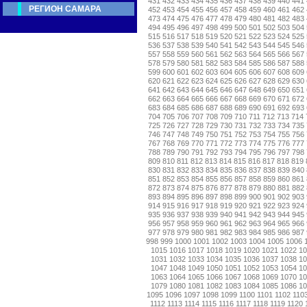
431
432
433
434
435
436
437
438
439
440
441
РЕГИОН САМАРА
452
453
454
455
456
457
458
459
460
461
462
473
474
475
476
477
478
479
480
481
482
483
494
495
496
497
498
499
500
501
502
503
504
515
516
517
518
519
520
521
522
523
524
525
536
537
538
539
540
541
542
543
544
545
546
557
558
559
560
561
562
563
564
565
566
567
578
579
580
581
582
583
584
585
586
587
588
599
600
601
602
603
604
605
606
607
608
609
620
621
622
623
624
625
626
627
628
629
630
641
642
643
644
645
646
647
648
649
650
651
662
663
664
665
666
667
668
669
670
671
672
683
684
685
686
687
688
689
690
691
692
693
704
705
706
707
708
709
710
711
712
713
714
725
726
727
728
729
730
731
732
733
734
735
746
747
748
749
750
751
752
753
754
755
756
767
768
769
770
771
772
773
774
775
776
777
788
789
790
791
792
793
794
795
796
797
798
809
810
811
812
813
814
815
816
817
818
819
830
831
832
833
834
835
836
837
838
839
840
851
852
853
854
855
856
857
858
859
860
861
872
873
874
875
876
877
878
879
880
881
882
893
894
895
896
897
898
899
900
901
902
903
914
915
916
917
918
919
920
921
922
923
924
935
936
937
938
939
940
941
942
943
944
945
956
957
958
959
960
961
962
963
964
965
966
977
978
979
980
981
982
983
984
985
986
987
998
999
1000
1001
1002
1003
1004
1005
1006
1015
1016
1017
1018
1019
1020
1021
1022
1
1031
1032
1033
1034
1035
1036
1037
1038
1
1047
1048
1049
1050
1051
1052
1053
1054
1
1063
1064
1065
1066
1067
1068
1069
1070
1
1079
1080
1081
1082
1083
1084
1085
1086
1
1095
1096
1097
1098
1099
1100
1101
1102
110
1112
1113
1114
1115
1116
1117
1118
1119
1120