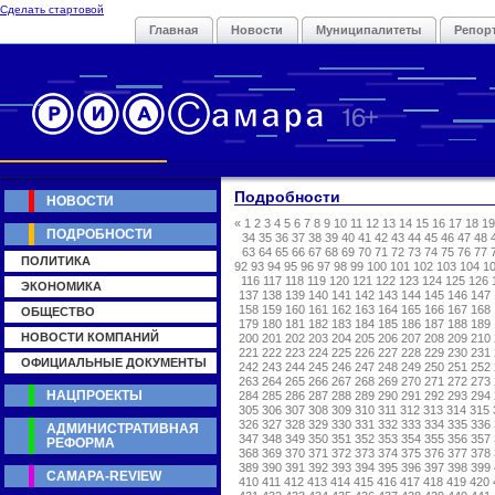
Сделать стартовой
Главная
Новости
Муниципалитеты
Репор
Подробности
НОВОСТИ
«
1
2
3
4
5
6
7
8
9
10
11
12
13
14
15
16
17
18
19
ПОДРОБНОСТИ
34
35
36
37
38
39
40
41
42
43
44
45
46
47
48
63
64
65
66
67
68
69
70
71
72
73
74
75
76
77
ПОЛИТИКА
92
93
94
95
96
97
98
99
100
101
102
103
104
1
116
117
118
119
120
121
122
123
124
125
126
ЭКОНОМИКА
137
138
139
140
141
142
143
144
145
146
147
158
159
160
161
162
163
164
165
166
167
168
ОБЩЕСТВО
179
180
181
182
183
184
185
186
187
188
189
НОВОСТИ КОМПАНИЙ
200
201
202
203
204
205
206
207
208
209
210
221
222
223
224
225
226
227
228
229
230
231
ОФИЦИАЛЬНЫЕ ДОКУМЕНТЫ
242
243
244
245
246
247
248
249
250
251
252
263
264
265
266
267
268
269
270
271
272
273
НАЦПРОЕКТЫ
284
285
286
287
288
289
290
291
292
293
294
305
306
307
308
309
310
311
312
313
314
315
326
327
328
329
330
331
332
333
334
335
336
АДМИНИСТРАТИВНАЯ
347
348
349
350
351
352
353
354
355
356
357
РЕФОРМА
368
369
370
371
372
373
374
375
376
377
378
389
390
391
392
393
394
395
396
397
398
399
САМАРА-REVIEW
410
411
412
413
414
415
416
417
418
419
420