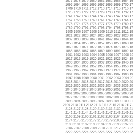
1677
1678
1679
1680
1681
1682
1683
1684
1
1693
1694
1695
1696
1697
1698
1699
1700
1
1709
1710
1711
1712
1713
1714
1715
1716
17
1725
1726
1727
1728
1729
1730
1731
1732
1
1741
1742
1743
1744
1745
1746
1747
1748
1
1757
1758
1759
1760
1761
1762
1763
1764
1
1773
1774
1775
1776
1777
1778
1779
1780
1
1789
1790
1791
1792
1793
1794
1795
1796
1
1805
1806
1807
1808
1809
1810
1811
1812
18
1821
1822
1823
1824
1825
1826
1827
1828
1
1837
1838
1839
1840
1841
1842
1843
1844
1
1853
1854
1855
1856
1857
1858
1859
1860
1
1869
1870
1871
1872
1873
1874
1875
1876
1
1885
1886
1887
1888
1889
1890
1891
1892
1
1901
1902
1903
1904
1905
1906
1907
1908
1
1917
1918
1919
1920
1921
1922
1923
1924
1
1933
1934
1935
1936
1937
1938
1939
1940
1
1949
1950
1951
1952
1953
1954
1955
1956
1
1965
1966
1967
1968
1969
1970
1971
1972
1
1981
1982
1983
1984
1985
1986
1987
1988
1
1997
1998
1999
2000
2001
2002
2003
2004
2
2013
2014
2015
2016
2017
2018
2019
2020
2
2029
2030
2031
2032
2033
2034
2035
2036
2
2045
2046
2047
2048
2049
2050
2051
2052
2
2061
2062
2063
2064
2065
2066
2067
2068
2
2077
2078
2079
2080
2081
2082
2083
2084
2
2093
2094
2095
2096
2097
2098
2099
2100
2
2109
2110
2111
2112
2113
2114
2115
2116
2117
2126
2127
2128
2129
2130
2131
2132
2133
2
2142
2143
2144
2145
2146
2147
2148
2149
2
2158
2159
2160
2161
2162
2163
2164
2165
2
2174
2175
2176
2177
2178
2179
2180
2181
2
2190
2191
2192
2193
2194
2195
2196
2197
2
2206
2207
2208
2209
2210
2211
2212
2213
22
2222
2223
2224
2225
2226
2227
2228
2229
2