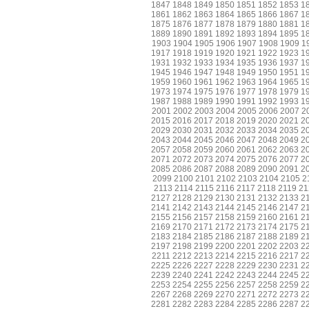
1847
1848
1849
1850
1851
1852
1853
1
1861
1862
1863
1864
1865
1866
1867
1
1875
1876
1877
1878
1879
1880
1881
1
1889
1890
1891
1892
1893
1894
1895
1
1903
1904
1905
1906
1907
1908
1909
1
1917
1918
1919
1920
1921
1922
1923
1
1931
1932
1933
1934
1935
1936
1937
1
1945
1946
1947
1948
1949
1950
1951
1
1959
1960
1961
1962
1963
1964
1965
1
1973
1974
1975
1976
1977
1978
1979
1
1987
1988
1989
1990
1991
1992
1993
1
2001
2002
2003
2004
2005
2006
2007
2
2015
2016
2017
2018
2019
2020
2021
2
2029
2030
2031
2032
2033
2034
2035
2
2043
2044
2045
2046
2047
2048
2049
2
2057
2058
2059
2060
2061
2062
2063
2
2071
2072
2073
2074
2075
2076
2077
2
2085
2086
2087
2088
2089
2090
2091
2
2099
2100
2101
2102
2103
2104
2105
2
2113
2114
2115
2116
2117
2118
2119
21
2127
2128
2129
2130
2131
2132
2133
2
2141
2142
2143
2144
2145
2146
2147
2
2155
2156
2157
2158
2159
2160
2161
2
2169
2170
2171
2172
2173
2174
2175
2
2183
2184
2185
2186
2187
2188
2189
2
2197
2198
2199
2200
2201
2202
2203
2
2211
2212
2213
2214
2215
2216
2217
2
2225
2226
2227
2228
2229
2230
2231
2
2239
2240
2241
2242
2243
2244
2245
2
2253
2254
2255
2256
2257
2258
2259
2
2267
2268
2269
2270
2271
2272
2273
2
2281
2282
2283
2284
2285
2286
2287
2