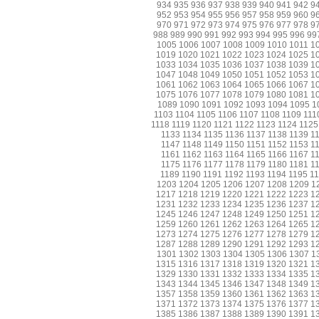
934
935
936
937
938
939
940
941
942
9
952
953
954
955
956
957
958
959
960
9
970
971
972
973
974
975
976
977
978
9
988
989
990
991
992
993
994
995
996
99
1005
1006
1007
1008
1009
1010
1011
1
1019
1020
1021
1022
1023
1024
1025
1
1033
1034
1035
1036
1037
1038
1039
1
1047
1048
1049
1050
1051
1052
1053
1
1061
1062
1063
1064
1065
1066
1067
1
1075
1076
1077
1078
1079
1080
1081
1
1089
1090
1091
1092
1093
1094
1095
1
1103
1104
1105
1106
1107
1108
1109
111
1118
1119
1120
1121
1122
1123
1124
1125
1133
1134
1135
1136
1137
1138
1139
1
1147
1148
1149
1150
1151
1152
1153
1
1161
1162
1163
1164
1165
1166
1167
1
1175
1176
1177
1178
1179
1180
1181
1
1189
1190
1191
1192
1193
1194
1195
1
1203
1204
1205
1206
1207
1208
1209
1
1217
1218
1219
1220
1221
1222
1223
1
1231
1232
1233
1234
1235
1236
1237
1
1245
1246
1247
1248
1249
1250
1251
1
1259
1260
1261
1262
1263
1264
1265
1
1273
1274
1275
1276
1277
1278
1279
1
1287
1288
1289
1290
1291
1292
1293
1
1301
1302
1303
1304
1305
1306
1307
1
1315
1316
1317
1318
1319
1320
1321
1
1329
1330
1331
1332
1333
1334
1335
1
1343
1344
1345
1346
1347
1348
1349
1
1357
1358
1359
1360
1361
1362
1363
1
1371
1372
1373
1374
1375
1376
1377
1
1385
1386
1387
1388
1389
1390
1391
1