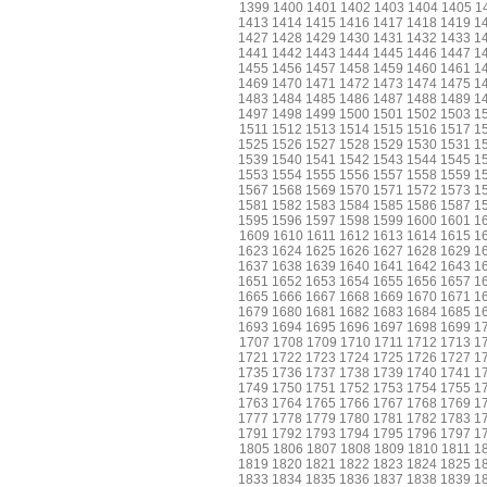
1399
1400
1401
1402
1403
1404
1405
1
1413
1414
1415
1416
1417
1418
1419
1
1427
1428
1429
1430
1431
1432
1433
1
1441
1442
1443
1444
1445
1446
1447
1
1455
1456
1457
1458
1459
1460
1461
1
1469
1470
1471
1472
1473
1474
1475
1
1483
1484
1485
1486
1487
1488
1489
1
1497
1498
1499
1500
1501
1502
1503
1
1511
1512
1513
1514
1515
1516
1517
1
1525
1526
1527
1528
1529
1530
1531
1
1539
1540
1541
1542
1543
1544
1545
1
1553
1554
1555
1556
1557
1558
1559
1
1567
1568
1569
1570
1571
1572
1573
1
1581
1582
1583
1584
1585
1586
1587
1
1595
1596
1597
1598
1599
1600
1601
1
1609
1610
1611
1612
1613
1614
1615
1
1623
1624
1625
1626
1627
1628
1629
1
1637
1638
1639
1640
1641
1642
1643
1
1651
1652
1653
1654
1655
1656
1657
1
1665
1666
1667
1668
1669
1670
1671
1
1679
1680
1681
1682
1683
1684
1685
1
1693
1694
1695
1696
1697
1698
1699
1
1707
1708
1709
1710
1711
1712
1713
1
1721
1722
1723
1724
1725
1726
1727
1
1735
1736
1737
1738
1739
1740
1741
1
1749
1750
1751
1752
1753
1754
1755
1
1763
1764
1765
1766
1767
1768
1769
1
1777
1778
1779
1780
1781
1782
1783
1
1791
1792
1793
1794
1795
1796
1797
1
1805
1806
1807
1808
1809
1810
1811
1
1819
1820
1821
1822
1823
1824
1825
1
1833
1834
1835
1836
1837
1838
1839
1