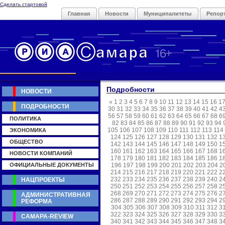
Сделать стартовой
Главная
Новости
Муниципалитеты
Репор
Подробности
НОВОСТИ
«
1
2
3
4
5
6
7
8
9
10
11
12
13
14
15
16
1
ПОДРОБНОСТИ
30
31
32
33
34
35
36
37
38
39
40
41
42
4
56
57
58
59
60
61
62
63
64
65
66
67
68
6
ПОЛИТИКА
82
83
84
85
86
87
88
89
90
91
92
93
94
105
106
107
108
109
110
111
112
113
114
ЭКОНОМИКА
124
125
126
127
128
129
130
131
132
1
ОБЩЕСТВО
142
143
144
145
146
147
148
149
150
1
160
161
162
163
164
165
166
167
168
1
НОВОСТИ КОМПАНИЙ
178
179
180
181
182
183
184
185
186
1
ОФИЦИАЛЬНЫЕ ДОКУМЕНТЫ
196
197
198
199
200
201
202
203
204
2
214
215
216
217
218
219
220
221
222
2
232
233
234
235
236
237
238
239
240
2
НАЦПРОЕКТЫ
250
251
252
253
254
255
256
257
258
2
268
269
270
271
272
273
274
275
276
2
АДМИНИСТРАТИВНАЯ
286
287
288
289
290
291
292
293
294
2
РЕФОРМА
304
305
306
307
308
309
310
311
312
3
322
323
324
325
326
327
328
329
330
3
САМАРА-REVIEW
340
341
342
343
344
345
346
347
348
3