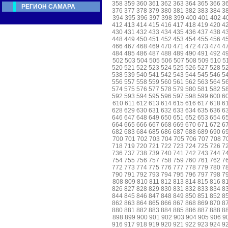
358
359
360
361
362
363
364
365
366
3
РЕГИОН САМАРА
376
377
378
379
380
381
382
383
384
3
394
395
396
397
398
399
400
401
402
4
412
413
414
415
416
417
418
419
420
4
430
431
432
433
434
435
436
437
438
4
448
449
450
451
452
453
454
455
456
4
466
467
468
469
470
471
472
473
474
4
484
485
486
487
488
489
490
491
492
4
502
503
504
505
506
507
508
509
510
5
520
521
522
523
524
525
526
527
528
5
538
539
540
541
542
543
544
545
546
5
556
557
558
559
560
561
562
563
564
5
574
575
576
577
578
579
580
581
582
5
592
593
594
595
596
597
598
599
600
6
610
611
612
613
614
615
616
617
618
6
628
629
630
631
632
633
634
635
636
6
646
647
648
649
650
651
652
653
654
6
664
665
666
667
668
669
670
671
672
6
682
683
684
685
686
687
688
689
690
6
700
701
702
703
704
705
706
707
708
7
718
719
720
721
722
723
724
725
726
7
736
737
738
739
740
741
742
743
744
7
754
755
756
757
758
759
760
761
762
7
772
773
774
775
776
777
778
779
780
7
790
791
792
793
794
795
796
797
798
7
808
809
810
811
812
813
814
815
816
8
826
827
828
829
830
831
832
833
834
8
844
845
846
847
848
849
850
851
852
8
862
863
864
865
866
867
868
869
870
8
880
881
882
883
884
885
886
887
888
8
898
899
900
901
902
903
904
905
906
9
916
917
918
919
920
921
922
923
924
9