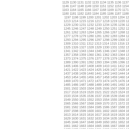
1129
1130
1131
1132
1133
1134
1135
1136
1137
1146
1147
1148
1149
1150
1151
1152
1153
1154
1163
1164
1165
1166
1167
1168
1169
1170
1171
1180
1181
1182
1183
1184
1185
1186
1187
1188
1197
1198
1199
1200
1201
1202
1203
1204
12
1213
1214
1215
1216
1217
1218
1219
1220
1
1229
1230
1231
1232
1233
1234
1235
1236
1
1245
1246
1247
1248
1249
1250
1251
1252
1
1261
1262
1263
1264
1265
1266
1267
1268
1
1277
1278
1279
1280
1281
1282
1283
1284
1
1293
1294
1295
1296
1297
1298
1299
1300
1
1309
1310
1311
1312
1313
1314
1315
1316
13
1325
1326
1327
1328
1329
1330
1331
1332
1
1341
1342
1343
1344
1345
1346
1347
1348
1
1357
1358
1359
1360
1361
1362
1363
1364
1
1373
1374
1375
1376
1377
1378
1379
1380
1
1389
1390
1391
1392
1393
1394
1395
1396
1
1405
1406
1407
1408
1409
1410
1411
1412
14
1421
1422
1423
1424
1425
1426
1427
1428
1
1437
1438
1439
1440
1441
1442
1443
1444
1
1453
1454
1455
1456
1457
1458
1459
1460
1
1469
1470
1471
1472
1473
1474
1475
1476
1
1485
1486
1487
1488
1489
1490
1491
1492
1
1501
1502
1503
1504
1505
1506
1507
1508
1
1517
1518
1519
1520
1521
1522
1523
1524
1
1533
1534
1535
1536
1537
1538
1539
1540
1
1549
1550
1551
1552
1553
1554
1555
1556
1
1565
1566
1567
1568
1569
1570
1571
1572
1
1581
1582
1583
1584
1585
1586
1587
1588
1
1597
1598
1599
1600
1601
1602
1603
1604
1
1613
1614
1615
1616
1617
1618
1619
1620
1
1629
1630
1631
1632
1633
1634
1635
1636
1
1645
1646
1647
1648
1649
1650
1651
1652
1
1661
1662
1663
1664
1665
1666
1667
1668
1