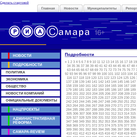
Сделать стартовой
Главная
Новости
Муниципалитеты
Репор
Подробности
НОВОСТИ
«
1
2
3
4
5
6
7
8
9
10
11
12
13
14
15
16
17
18
19
ПОДРОБНОСТИ
34
35
36
37
38
39
40
41
42
43
44
45
46
47
48
63
64
65
66
67
68
69
70
71
72
73
74
75
76
77
ПОЛИТИКА
92
93
94
95
96
97
98
99
100
101
102
103
104
1
116
117
118
119
120
121
122
123
124
125
126
ЭКОНОМИКА
137
138
139
140
141
142
143
144
145
146
147
158
159
160
161
162
163
164
165
166
167
168
ОБЩЕСТВО
179
180
181
182
183
184
185
186
187
188
189
НОВОСТИ КОМПАНИЙ
200
201
202
203
204
205
206
207
208
209
210
221
222
223
224
225
226
227
228
229
230
231
ОФИЦИАЛЬНЫЕ ДОКУМЕНТЫ
242
243
244
245
246
247
248
249
250
251
252
263
264
265
266
267
268
269
270
271
272
273
НАЦПРОЕКТЫ
284
285
286
287
288
289
290
291
292
293
294
305
306
307
308
309
310
311
312
313
314
315
326
327
328
329
330
331
332
333
334
335
336
АДМИНИСТРАТИВНАЯ
347
348
349
350
351
352
353
354
355
356
357
РЕФОРМА
368
369
370
371
372
373
374
375
376
377
378
389
390
391
392
393
394
395
396
397
398
399
САМАРА-REVIEW
410
411
412
413
414
415
416
417
418
419
420