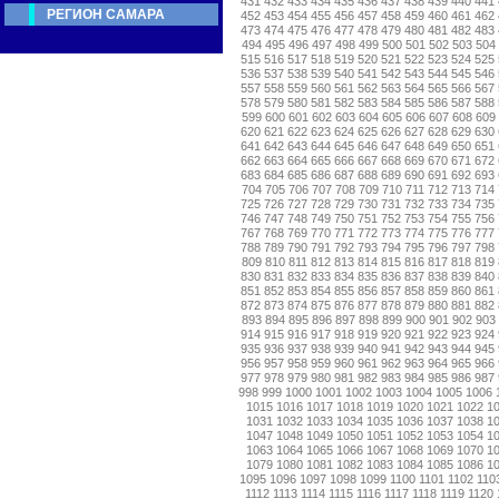
431
432
433
434
435
436
437
438
439
440
441
РЕГИОН САМАРА
452
453
454
455
456
457
458
459
460
461
462
473
474
475
476
477
478
479
480
481
482
483
494
495
496
497
498
499
500
501
502
503
504
515
516
517
518
519
520
521
522
523
524
525
536
537
538
539
540
541
542
543
544
545
546
557
558
559
560
561
562
563
564
565
566
567
578
579
580
581
582
583
584
585
586
587
588
599
600
601
602
603
604
605
606
607
608
609
620
621
622
623
624
625
626
627
628
629
630
641
642
643
644
645
646
647
648
649
650
651
662
663
664
665
666
667
668
669
670
671
672
683
684
685
686
687
688
689
690
691
692
693
704
705
706
707
708
709
710
711
712
713
714
725
726
727
728
729
730
731
732
733
734
735
746
747
748
749
750
751
752
753
754
755
756
767
768
769
770
771
772
773
774
775
776
777
788
789
790
791
792
793
794
795
796
797
798
809
810
811
812
813
814
815
816
817
818
819
830
831
832
833
834
835
836
837
838
839
840
851
852
853
854
855
856
857
858
859
860
861
872
873
874
875
876
877
878
879
880
881
882
893
894
895
896
897
898
899
900
901
902
903
914
915
916
917
918
919
920
921
922
923
924
935
936
937
938
939
940
941
942
943
944
945
956
957
958
959
960
961
962
963
964
965
966
977
978
979
980
981
982
983
984
985
986
987
998
999
1000
1001
1002
1003
1004
1005
1006
1015
1016
1017
1018
1019
1020
1021
1022
1
1031
1032
1033
1034
1035
1036
1037
1038
1
1047
1048
1049
1050
1051
1052
1053
1054
1
1063
1064
1065
1066
1067
1068
1069
1070
1
1079
1080
1081
1082
1083
1084
1085
1086
1
1095
1096
1097
1098
1099
1100
1101
1102
110
1112
1113
1114
1115
1116
1117
1118
1119
1120