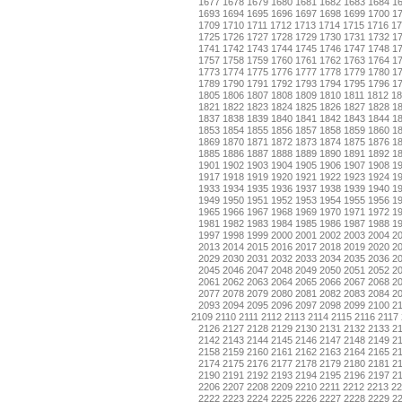
1677
1678
1679
1680
1681
1682
1683
1684
1
1693
1694
1695
1696
1697
1698
1699
1700
1
1709
1710
1711
1712
1713
1714
1715
1716
17
1725
1726
1727
1728
1729
1730
1731
1732
1
1741
1742
1743
1744
1745
1746
1747
1748
1
1757
1758
1759
1760
1761
1762
1763
1764
1
1773
1774
1775
1776
1777
1778
1779
1780
1
1789
1790
1791
1792
1793
1794
1795
1796
1
1805
1806
1807
1808
1809
1810
1811
1812
18
1821
1822
1823
1824
1825
1826
1827
1828
1
1837
1838
1839
1840
1841
1842
1843
1844
1
1853
1854
1855
1856
1857
1858
1859
1860
1
1869
1870
1871
1872
1873
1874
1875
1876
1
1885
1886
1887
1888
1889
1890
1891
1892
1
1901
1902
1903
1904
1905
1906
1907
1908
1
1917
1918
1919
1920
1921
1922
1923
1924
1
1933
1934
1935
1936
1937
1938
1939
1940
1
1949
1950
1951
1952
1953
1954
1955
1956
1
1965
1966
1967
1968
1969
1970
1971
1972
1
1981
1982
1983
1984
1985
1986
1987
1988
1
1997
1998
1999
2000
2001
2002
2003
2004
2
2013
2014
2015
2016
2017
2018
2019
2020
2
2029
2030
2031
2032
2033
2034
2035
2036
2
2045
2046
2047
2048
2049
2050
2051
2052
2
2061
2062
2063
2064
2065
2066
2067
2068
2
2077
2078
2079
2080
2081
2082
2083
2084
2
2093
2094
2095
2096
2097
2098
2099
2100
2
2109
2110
2111
2112
2113
2114
2115
2116
2117
2126
2127
2128
2129
2130
2131
2132
2133
2
2142
2143
2144
2145
2146
2147
2148
2149
2
2158
2159
2160
2161
2162
2163
2164
2165
2
2174
2175
2176
2177
2178
2179
2180
2181
2
2190
2191
2192
2193
2194
2195
2196
2197
2
2206
2207
2208
2209
2210
2211
2212
2213
22
2222
2223
2224
2225
2226
2227
2228
2229
2