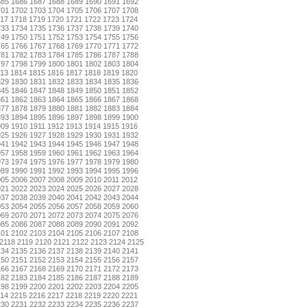
685
1686
1687
1688
1689
1690
1691
1692
701
1702
1703
1704
1705
1706
1707
1708
17
1718
1719
1720
1721
1722
1723
1724
733
1734
1735
1736
1737
1738
1739
1740
749
1750
1751
1752
1753
1754
1755
1756
765
1766
1767
1768
1769
1770
1771
1772
781
1782
1783
1784
1785
1786
1787
1788
797
1798
1799
1800
1801
1802
1803
1804
13
1814
1815
1816
1817
1818
1819
1820
829
1830
1831
1832
1833
1834
1835
1836
845
1846
1847
1848
1849
1850
1851
1852
861
1862
1863
1864
1865
1866
1867
1868
877
1878
1879
1880
1881
1882
1883
1884
893
1894
1895
1896
1897
1898
1899
1900
909
1910
1911
1912
1913
1914
1915
1916
925
1926
1927
1928
1929
1930
1931
1932
941
1942
1943
1944
1945
1946
1947
1948
957
1958
1959
1960
1961
1962
1963
1964
973
1974
1975
1976
1977
1978
1979
1980
989
1990
1991
1992
1993
1994
1995
1996
005
2006
2007
2008
2009
2010
2011
2012
021
2022
2023
2024
2025
2026
2027
2028
037
2038
2039
2040
2041
2042
2043
2044
053
2054
2055
2056
2057
2058
2059
2060
069
2070
2071
2072
2073
2074
2075
2076
085
2086
2087
2088
2089
2090
2091
2092
101
2102
2103
2104
2105
2106
2107
2108
2118
2119
2120
2121
2122
2123
2124
2125
134
2135
2136
2137
2138
2139
2140
2141
150
2151
2152
2153
2154
2155
2156
2157
166
2167
2168
2169
2170
2171
2172
2173
182
2183
2184
2185
2186
2187
2188
2189
198
2199
2200
2201
2202
2203
2204
2205
14
2215
2216
2217
2218
2219
2220
2221
230
2231
2232
2233
2234
2235
2236
2237