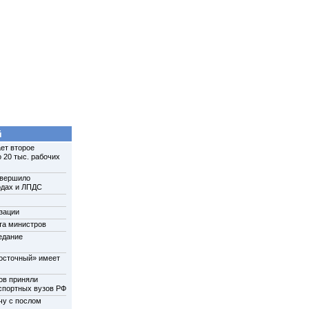
й
ет второе
 20 тыс. рабочих
авершило
одах и ЛПДС
зации
та министров
едание
осточный» имеет
ов приняли
нспортных вузов РФ
чу с послом