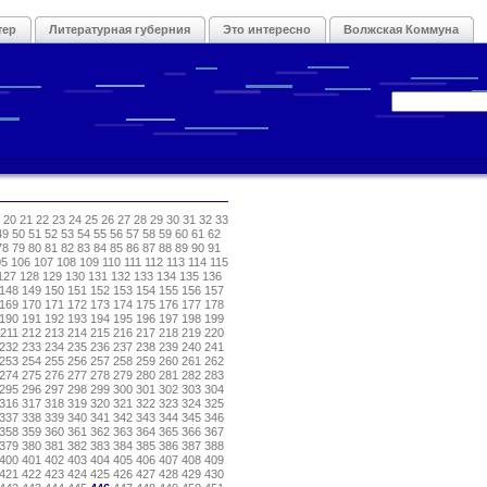
тер
Литературная губерния
Это интересно
Волжская Коммуна
20
21
22
23
24
25
26
27
28
29
30
31
32
33
49
50
51
52
53
54
55
56
57
58
59
60
61
62
78
79
80
81
82
83
84
85
86
87
88
89
90
91
05
106
107
108
109
110
111
112
113
114
115
127
128
129
130
131
132
133
134
135
136
148
149
150
151
152
153
154
155
156
157
169
170
171
172
173
174
175
176
177
178
190
191
192
193
194
195
196
197
198
199
211
212
213
214
215
216
217
218
219
220
232
233
234
235
236
237
238
239
240
241
253
254
255
256
257
258
259
260
261
262
274
275
276
277
278
279
280
281
282
283
295
296
297
298
299
300
301
302
303
304
316
317
318
319
320
321
322
323
324
325
337
338
339
340
341
342
343
344
345
346
358
359
360
361
362
363
364
365
366
367
379
380
381
382
383
384
385
386
387
388
400
401
402
403
404
405
406
407
408
409
421
422
423
424
425
426
427
428
429
430