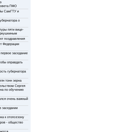
ю
совета ПФО
бы СамГТУ и
убернатора о
туры пяти вице-
еркушкиным
ют поздравления
ет Федерации
 первое заседание
тобы оправдать
ость губернатора
лн тонн зерна
ельством Сергея
на по обучению
ялся очень важный
в заседании
ка к отопсезону
ров - общество
аются