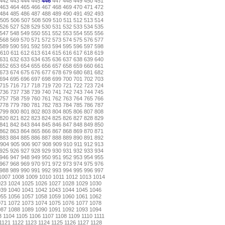
442
443
444
445
446
447
448
449
450
451
463
464
465
466
467
468
469
470
471
472
484
485
486
487
488
489
490
491
492
493
505
506
507
508
509
510
511
512
513
514
526
527
528
529
530
531
532
533
534
535
547
548
549
550
551
552
553
554
555
556
568
569
570
571
572
573
574
575
576
577
589
590
591
592
593
594
595
596
597
598
610
611
612
613
614
615
616
617
618
619
631
632
633
634
635
636
637
638
639
640
652
653
654
655
656
657
658
659
660
661
673
674
675
676
677
678
679
680
681
682
694
695
696
697
698
699
700
701
702
703
715
716
717
718
719
720
721
722
723
724
736
737
738
739
740
741
742
743
744
745
757
758
759
760
761
762
763
764
765
766
778
779
780
781
782
783
784
785
786
787
799
800
801
802
803
804
805
806
807
808
820
821
822
823
824
825
826
827
828
829
841
842
843
844
845
846
847
848
849
850
862
863
864
865
866
867
868
869
870
871
883
884
885
886
887
888
889
890
891
892
904
905
906
907
908
909
910
911
912
913
925
926
927
928
929
930
931
932
933
934
946
947
948
949
950
951
952
953
954
955
967
968
969
970
971
972
973
974
975
976
988
989
990
991
992
993
994
995
996
997
1007
1008
1009
1010
1011
1012
1013
1014
023
1024
1025
1026
1027
1028
1029
1030
039
1040
1041
1042
1043
1044
1045
1046
055
1056
1057
1058
1059
1060
1061
1062
071
1072
1073
1074
1075
1076
1077
1078
087
1088
1089
1090
1091
1092
1093
1094
3
1104
1105
1106
1107
1108
1109
1110
1111
1121
1122
1123
1124
1125
1126
1127
1128