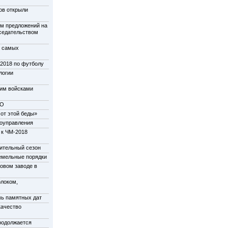
ов открыли
м предложений на
дседательством
у самых
-2018 по футболу
логии
щим войсками
НО
от этой беды»
моуправления
 к ЧМ-2018
пительный сезон
емельные порядки
новом заводе в
олоком,
мь памятных дат
качество
родолжается