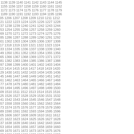
1138
1139
1140
1141
1142
1143
1144
1145
1155
1156
1157
1158
1159
1160
1161
1162
1172
1173
1174
1175
1176
1177
1178
1179
1189
1190
1191
1192
1193
1194
1195
1196
05
1206
1207
1208
1209
1210
1211
1212
221
1222
1223
1224
1225
1226
1227
1228
237
1238
1239
1240
1241
1242
1243
1244
253
1254
1255
1256
1257
1258
1259
1260
269
1270
1271
1272
1273
1274
1275
1276
285
1286
1287
1288
1289
1290
1291
1292
301
1302
1303
1304
1305
1306
1307
1308
17
1318
1319
1320
1321
1322
1323
1324
333
1334
1335
1336
1337
1338
1339
1340
349
1350
1351
1352
1353
1354
1355
1356
365
1366
1367
1368
1369
1370
1371
1372
381
1382
1383
1384
1385
1386
1387
1388
397
1398
1399
1400
1401
1402
1403
1404
13
1414
1415
1416
1417
1418
1419
1420
429
1430
1431
1432
1433
1434
1435
1436
445
1446
1447
1448
1449
1450
1451
1452
461
1462
1463
1464
1465
1466
1467
1468
477
1478
1479
1480
1481
1482
1483
1484
493
1494
1495
1496
1497
1498
1499
1500
509
1510
1511
1512
1513
1514
1515
1516
525
1526
1527
1528
1529
1530
1531
1532
541
1542
1543
1544
1545
1546
1547
1548
557
1558
1559
1560
1561
1562
1563
1564
573
1574
1575
1576
1577
1578
1579
1580
589
1590
1591
1592
1593
1594
1595
1596
605
1606
1607
1608
1609
1610
1611
1612
621
1622
1623
1624
1625
1626
1627
1628
637
1638
1639
1640
1641
1642
1643
1644
653
1654
1655
1656
1657
1658
1659
1660
669
1670
1671
1672
1673
1674
1675
1676