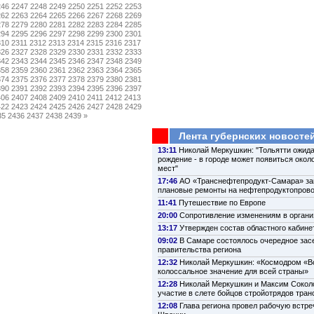
246
2247
2248
2249
2250
2251
2252
2253
262
2263
2264
2265
2266
2267
2268
2269
278
2279
2280
2281
2282
2283
2284
2285
294
2295
2296
2297
2298
2299
2300
2301
310
2311
2312
2313
2314
2315
2316
2317
326
2327
2328
2329
2330
2331
2332
2333
342
2343
2344
2345
2346
2347
2348
2349
358
2359
2360
2361
2362
2363
2364
2365
374
2375
2376
2377
2378
2379
2380
2381
390
2391
2392
2393
2394
2395
2396
2397
406
2407
2408
2409
2410
2411
2412
2413
422
2423
2424
2425
2426
2427
2428
2429
35
2436
2437
2438
2439
»
Лента губернских новосте
13:11
Николай Меркушкин: "Тольятти ожида
рождение - в городе может появиться около
мест"
17:46
АО «Транснефтепродукт-Самара» з
плановые ремонты на нефтепродуктопров
11:41
Путешествие по Европе
20:00
Сопротивление изменениям в органи
13:17
Утвержден состав областного кабине
09:02
В Самаре состоялось очередное зас
правительства региона
12:32
Николай Меркушкин: «Космодром «В
колоссальное значение для всей страны»
12:28
Николай Меркушкин и Максим Сокол
участие в слете бойцов стройотрядов тра
12:08
Глава региона провел рабочую встре