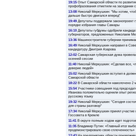
19:15
Опыт Самарской области по развити
профобразования отметили на заседании 
13:08
Николай Меркушкин: "Мы хотим, что
дальше быстро двигался вперед"
19:49
Депутаты поддержали законопроект г
порядке избрания главы Самары
16:10
Депутаты губдумы одобрили кандида
губернаторов, предложенных Николаем М
13:36
Машиностроители губернии принима
16:49
Николай Меркушкин направил в Сов
кандидатуру Дмитрия Азарова
12:02
Самарская губернская дума провела
осенней сессии
11:40
Николай Меркушкин: «Сделаю все, ч
доверие людей»
15:02
Николай Меркушкин вступил в должн
Самарской области
18:22
В Самарской области намолочено 2 м
15:54
Участники совещания под председат
Иванова положительно оценили опыт регио
русскому языку
19:32
Николай Меркушкин: "Сегодня состо
для страны разговор"
17:34
Николай Меркушкин принял участие 
Госсовета в Кремле
11:41
В округе полным ходом идет подготов
11:35
Владимир Путин: «Главный итог выбо
продемонстрировало свою сплоченность»
12:43
На предприятиях области придержив