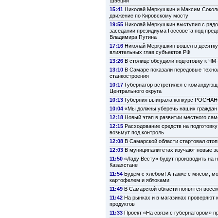
Швеции
15:41
Николай Меркушкин и Максим Сокол
движение по Кировскому мосту
19:55
Николай Меркушкин выступил с рядо
заседании президиума Госсовета под пре
Владимира Путина
17:16
Николай Меркушкин вошел в десятк
влиятельных глав субъектов РФ
13:26
В столице обсудили подготовку к ЧМ
13:10
В Самаре показали передовые техно
станкостроения
10:17
Губернатор встретился с командую
Центрального округа
10:13
Губерния выиграла конкурс РОСНА
10:04
«Мы должны уберечь наших граждан 
12:18
Новый этап в развитии местного са
12:15
Расходование средств на подготовку
возьмут под контроль
12:08
В Самарской области стартовал ото
12:03
В муниципалитетах изучают новые з
11:50
«Ладу Весту» будут производить на 
Казахстане
11:54
Будем с хлебом! А также с мясом, м
картофелем и яблоками
11:49
В Самарской области появятся восе
11:42
На рынках и в магазинах проверяют 
продуктов
11:33
Проект «На связи с губернатором» п