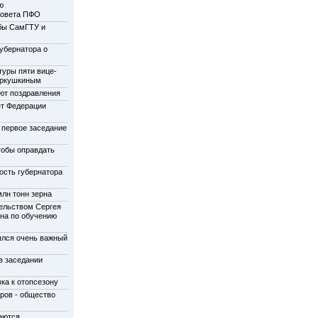
ю
совета ПФО
бы СамГТУ и
убернатора о
туры пяти вице-
еркушкиным
ют поздравления
ет Федерации
 первое заседание
тобы оправдать
ость губернатора
лн тонн зерна
ельством Сергея
на по обучению
ялся очень важный
в заседании
ка к отопсезону
ров - общество
аются