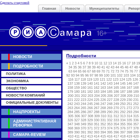
Сделать стартовой
Главная
Новости
Муниципалитеты
Репор
Подробности
НОВОСТИ
«
1
2
3
4
5
6
7
8
9
10
11
12
13
14
15
16
17
18
19
ПОДРОБНОСТИ
34
35
36
37
38
39
40
41
42
43
44
45
46
47
48
63
64
65
66
67
68
69
70
71
72
73
74
75
76
77
ПОЛИТИКА
92
93
94
95
96
97
98
99
100
101
102
103
104
1
116
117
118
119
120
121
122
123
124
125
126
ЭКОНОМИКА
137
138
139
140
141
142
143
144
145
146
147
158
159
160
161
162
163
164
165
166
167
168
ОБЩЕСТВО
179
180
181
182
183
184
185
186
187
188
189
НОВОСТИ КОМПАНИЙ
200
201
202
203
204
205
206
207
208
209
210
221
222
223
224
225
226
227
228
229
230
231
ОФИЦИАЛЬНЫЕ ДОКУМЕНТЫ
242
243
244
245
246
247
248
249
250
251
252
263
264
265
266
267
268
269
270
271
272
273
НАЦПРОЕКТЫ
284
285
286
287
288
289
290
291
292
293
294
305
306
307
308
309
310
311
312
313
314
315
326
327
328
329
330
331
332
333
334
335
336
АДМИНИСТРАТИВНАЯ
347
348
349
350
351
352
353
354
355
356
357
РЕФОРМА
368
369
370
371
372
373
374
375
376
377
378
389
390
391
392
393
394
395
396
397
398
399
САМАРА-REVIEW
410
411
412
413
414
415
416
417
418
419
420