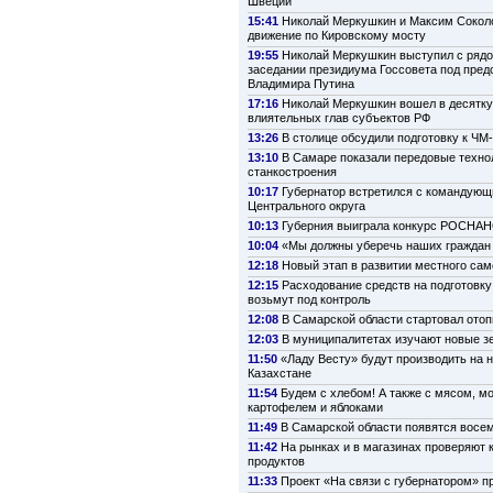
Швеции
15:41
Николай Меркушкин и Максим Сокол
движение по Кировскому мосту
19:55
Николай Меркушкин выступил с рядо
заседании президиума Госсовета под пре
Владимира Путина
17:16
Николай Меркушкин вошел в десятк
влиятельных глав субъектов РФ
13:26
В столице обсудили подготовку к ЧМ
13:10
В Самаре показали передовые техно
станкостроения
10:17
Губернатор встретился с командую
Центрального округа
10:13
Губерния выиграла конкурс РОСНА
10:04
«Мы должны уберечь наших граждан 
12:18
Новый этап в развитии местного са
12:15
Расходование средств на подготовку
возьмут под контроль
12:08
В Самарской области стартовал ото
12:03
В муниципалитетах изучают новые з
11:50
«Ладу Весту» будут производить на 
Казахстане
11:54
Будем с хлебом! А также с мясом, м
картофелем и яблоками
11:49
В Самарской области появятся восе
11:42
На рынках и в магазинах проверяют 
продуктов
11:33
Проект «На связи с губернатором» п