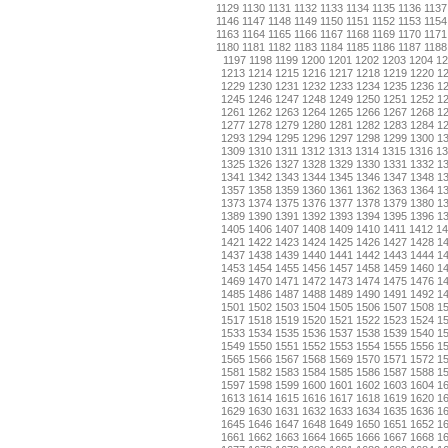
1129
1130
1131
1132
1133
1134
1135
1136
1137
1146
1147
1148
1149
1150
1151
1152
1153
1154
1163
1164
1165
1166
1167
1168
1169
1170
1171
1180
1181
1182
1183
1184
1185
1186
1187
1188
1197
1198
1199
1200
1201
1202
1203
1204
12
1213
1214
1215
1216
1217
1218
1219
1220
1
1229
1230
1231
1232
1233
1234
1235
1236
1
1245
1246
1247
1248
1249
1250
1251
1252
1
1261
1262
1263
1264
1265
1266
1267
1268
1
1277
1278
1279
1280
1281
1282
1283
1284
1
1293
1294
1295
1296
1297
1298
1299
1300
1
1309
1310
1311
1312
1313
1314
1315
1316
13
1325
1326
1327
1328
1329
1330
1331
1332
1
1341
1342
1343
1344
1345
1346
1347
1348
1
1357
1358
1359
1360
1361
1362
1363
1364
1
1373
1374
1375
1376
1377
1378
1379
1380
1
1389
1390
1391
1392
1393
1394
1395
1396
1
1405
1406
1407
1408
1409
1410
1411
1412
14
1421
1422
1423
1424
1425
1426
1427
1428
1
1437
1438
1439
1440
1441
1442
1443
1444
1
1453
1454
1455
1456
1457
1458
1459
1460
1
1469
1470
1471
1472
1473
1474
1475
1476
1
1485
1486
1487
1488
1489
1490
1491
1492
1
1501
1502
1503
1504
1505
1506
1507
1508
1
1517
1518
1519
1520
1521
1522
1523
1524
1
1533
1534
1535
1536
1537
1538
1539
1540
1
1549
1550
1551
1552
1553
1554
1555
1556
1
1565
1566
1567
1568
1569
1570
1571
1572
1
1581
1582
1583
1584
1585
1586
1587
1588
1
1597
1598
1599
1600
1601
1602
1603
1604
1
1613
1614
1615
1616
1617
1618
1619
1620
1
1629
1630
1631
1632
1633
1634
1635
1636
1
1645
1646
1647
1648
1649
1650
1651
1652
1
1661
1662
1663
1664
1665
1666
1667
1668
1