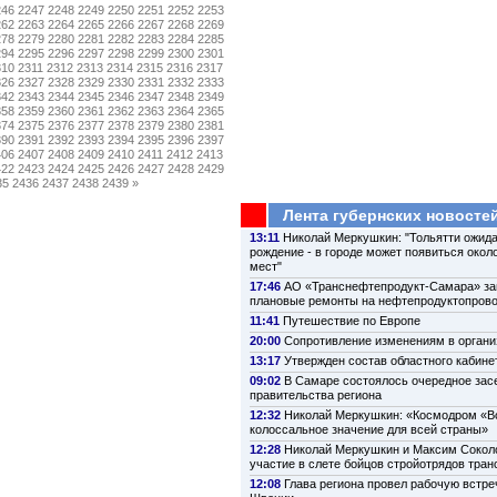
246
2247
2248
2249
2250
2251
2252
2253
262
2263
2264
2265
2266
2267
2268
2269
278
2279
2280
2281
2282
2283
2284
2285
294
2295
2296
2297
2298
2299
2300
2301
310
2311
2312
2313
2314
2315
2316
2317
326
2327
2328
2329
2330
2331
2332
2333
342
2343
2344
2345
2346
2347
2348
2349
358
2359
2360
2361
2362
2363
2364
2365
374
2375
2376
2377
2378
2379
2380
2381
390
2391
2392
2393
2394
2395
2396
2397
406
2407
2408
2409
2410
2411
2412
2413
422
2423
2424
2425
2426
2427
2428
2429
35
2436
2437
2438
2439
»
Лента губернских новосте
13:11
Николай Меркушкин: "Тольятти ожида
рождение - в городе может появиться около
мест"
17:46
АО «Транснефтепродукт-Самара» з
плановые ремонты на нефтепродуктопров
11:41
Путешествие по Европе
20:00
Сопротивление изменениям в органи
13:17
Утвержден состав областного кабине
09:02
В Самаре состоялось очередное зас
правительства региона
12:32
Николай Меркушкин: «Космодром «В
колоссальное значение для всей страны»
12:28
Николай Меркушкин и Максим Сокол
участие в слете бойцов стройотрядов тра
12:08
Глава региона провел рабочую встре