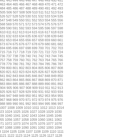
442
443
444
445
446
447
448
449
450
451
463
464
465
466
467
468
469
470
471
472
484
485
486
487
488
489
490
491
492
493
505
506
507
508
509
510
511
512
513
514
526
527
528
529
530
531
532
533
534
535
547
548
549
550
551
552
553
554
555
556
568
569
570
571
572
573
574
575
576
577
589
590
591
592
593
594
595
596
597
598
610
611
612
613
614
615
616
617
618
619
631
632
633
634
635
636
637
638
639
640
652
653
654
655
656
657
658
659
660
661
673
674
675
676
677
678
679
680
681
682
694
695
696
697
698
699
700
701
702
703
715
716
717
718
719
720
721
722
723
724
736
737
738
739
740
741
742
743
744
745
757
758
759
760
761
762
763
764
765
766
778
779
780
781
782
783
784
785
786
787
799
800
801
802
803
804
805
806
807
808
820
821
822
823
824
825
826
827
828
829
841
842
843
844
845
846
847
848
849
850
862
863
864
865
866
867
868
869
870
871
883
884
885
886
887
888
889
890
891
892
904
905
906
907
908
909
910
911
912
913
925
926
927
928
929
930
931
932
933
934
946
947
948
949
950
951
952
953
954
955
967
968
969
970
971
972
973
974
975
976
988
989
990
991
992
993
994
995
996
997
1007
1008
1009
1010
1011
1012
1013
1014
023
1024
1025
1026
1027
1028
1029
1030
039
1040
1041
1042
1043
1044
1045
1046
055
1056
1057
1058
1059
1060
1061
1062
071
1072
1073
1074
1075
1076
1077
1078
087
1088
1089
1090
1091
1092
1093
1094
3
1104
1105
1106
1107
1108
1109
1110
1111
1121
1122
1123
1124
1125
1126
1127
1128