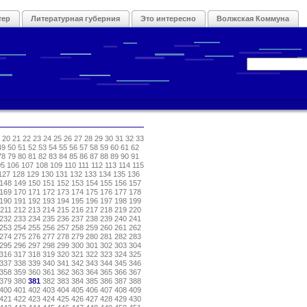
тер
Литературная губерния
Это интересно
Волжская Коммуна
20
21
22
23
24
25
26
27
28
29
30
31
32
33
49
50
51
52
53
54
55
56
57
58
59
60
61
62
78
79
80
81
82
83
84
85
86
87
88
89
90
91
05
106
107
108
109
110
111
112
113
114
115
127
128
129
130
131
132
133
134
135
136
148
149
150
151
152
153
154
155
156
157
169
170
171
172
173
174
175
176
177
178
190
191
192
193
194
195
196
197
198
199
211
212
213
214
215
216
217
218
219
220
232
233
234
235
236
237
238
239
240
241
253
254
255
256
257
258
259
260
261
262
274
275
276
277
278
279
280
281
282
283
295
296
297
298
299
300
301
302
303
304
316
317
318
319
320
321
322
323
324
325
337
338
339
340
341
342
343
344
345
346
358
359
360
361
362
363
364
365
366
367
379
380
381
382
383
384
385
386
387
388
400
401
402
403
404
405
406
407
408
409
421
422
423
424
425
426
427
428
429
430