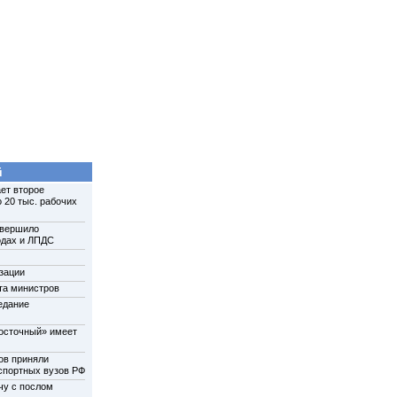
й
ет второе
 20 тыс. рабочих
авершило
одах и ЛПДС
зации
та министров
едание
осточный» имеет
ов приняли
нспортных вузов РФ
чу с послом