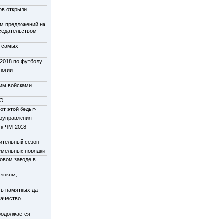
ов открыли
м предложений на
дседательством
у самых
-2018 по футболу
логии
щим войсками
НО
от этой беды»
моуправления
 к ЧМ-2018
пительный сезон
емельные порядки
новом заводе в
олоком,
мь памятных дат
качество
родолжается