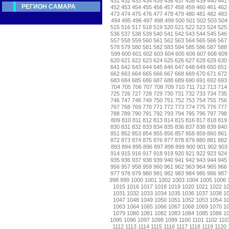
431
432
433
434
435
436
437
438
439
440
441
РЕГИОН САМАРА
452
453
454
455
456
457
458
459
460
461
462
473
474
475
476
477
478
479
480
481
482
483
494
495
496
497
498
499
500
501
502
503
504
515
516
517
518
519
520
521
522
523
524
525
536
537
538
539
540
541
542
543
544
545
546
557
558
559
560
561
562
563
564
565
566
567
578
579
580
581
582
583
584
585
586
587
588
599
600
601
602
603
604
605
606
607
608
609
620
621
622
623
624
625
626
627
628
629
630
641
642
643
644
645
646
647
648
649
650
651
662
663
664
665
666
667
668
669
670
671
672
683
684
685
686
687
688
689
690
691
692
693
704
705
706
707
708
709
710
711
712
713
714
725
726
727
728
729
730
731
732
733
734
735
746
747
748
749
750
751
752
753
754
755
756
767
768
769
770
771
772
773
774
775
776
777
788
789
790
791
792
793
794
795
796
797
798
809
810
811
812
813
814
815
816
817
818
819
830
831
832
833
834
835
836
837
838
839
840
851
852
853
854
855
856
857
858
859
860
861
872
873
874
875
876
877
878
879
880
881
882
893
894
895
896
897
898
899
900
901
902
903
914
915
916
917
918
919
920
921
922
923
924
935
936
937
938
939
940
941
942
943
944
945
956
957
958
959
960
961
962
963
964
965
966
977
978
979
980
981
982
983
984
985
986
987
998
999
1000
1001
1002
1003
1004
1005
1006
1015
1016
1017
1018
1019
1020
1021
1022
1
1031
1032
1033
1034
1035
1036
1037
1038
1
1047
1048
1049
1050
1051
1052
1053
1054
1
1063
1064
1065
1066
1067
1068
1069
1070
1
1079
1080
1081
1082
1083
1084
1085
1086
1
1095
1096
1097
1098
1099
1100
1101
1102
110
1112
1113
1114
1115
1116
1117
1118
1119
1120