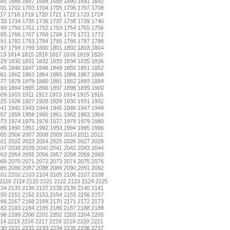
685
1686
1687
1688
1689
1690
1691
1692
701
1702
1703
1704
1705
1706
1707
1708
17
1718
1719
1720
1721
1722
1723
1724
733
1734
1735
1736
1737
1738
1739
1740
749
1750
1751
1752
1753
1754
1755
1756
765
1766
1767
1768
1769
1770
1771
1772
781
1782
1783
1784
1785
1786
1787
1788
797
1798
1799
1800
1801
1802
1803
1804
13
1814
1815
1816
1817
1818
1819
1820
829
1830
1831
1832
1833
1834
1835
1836
845
1846
1847
1848
1849
1850
1851
1852
861
1862
1863
1864
1865
1866
1867
1868
877
1878
1879
1880
1881
1882
1883
1884
893
1894
1895
1896
1897
1898
1899
1900
909
1910
1911
1912
1913
1914
1915
1916
925
1926
1927
1928
1929
1930
1931
1932
941
1942
1943
1944
1945
1946
1947
1948
957
1958
1959
1960
1961
1962
1963
1964
973
1974
1975
1976
1977
1978
1979
1980
989
1990
1991
1992
1993
1994
1995
1996
005
2006
2007
2008
2009
2010
2011
2012
021
2022
2023
2024
2025
2026
2027
2028
037
2038
2039
2040
2041
2042
2043
2044
053
2054
2055
2056
2057
2058
2059
2060
069
2070
2071
2072
2073
2074
2075
2076
085
2086
2087
2088
2089
2090
2091
2092
101
2102
2103
2104
2105
2106
2107
2108
2118
2119
2120
2121
2122
2123
2124
2125
134
2135
2136
2137
2138
2139
2140
2141
150
2151
2152
2153
2154
2155
2156
2157
166
2167
2168
2169
2170
2171
2172
2173
182
2183
2184
2185
2186
2187
2188
2189
198
2199
2200
2201
2202
2203
2204
2205
14
2215
2216
2217
2218
2219
2220
2221
230
2231
2232
2233
2234
2235
2236
2237