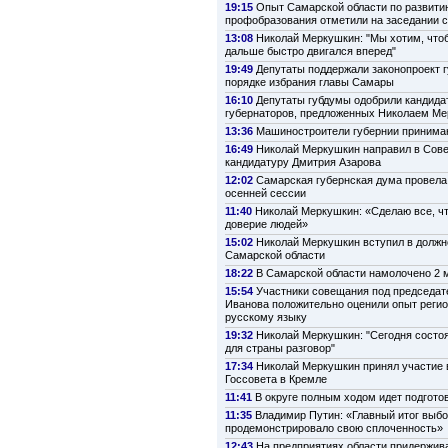
19:15
Опыт Самарской области по развити
профобразования отметили на заседании 
13:08
Николай Меркушкин: "Мы хотим, что
дальше быстро двигался вперед"
19:49
Депутаты поддержали законопроект г
порядке избрания главы Самары
16:10
Депутаты губдумы одобрили кандида
губернаторов, предложенных Николаем М
13:36
Машиностроители губернии принима
16:49
Николай Меркушкин направил в Сов
кандидатуру Дмитрия Азарова
12:02
Самарская губернская дума провела
осенней сессии
11:40
Николай Меркушкин: «Сделаю все, ч
доверие людей»
15:02
Николай Меркушкин вступил в должн
Самарской области
18:22
В Самарской области намолочено 2 м
15:54
Участники совещания под председат
Иванова положительно оценили опыт регио
русскому языку
19:32
Николай Меркушкин: "Сегодня состо
для страны разговор"
17:34
Николай Меркушкин принял участие 
Госсовета в Кремле
11:41
В округе полным ходом идет подготов
11:35
Владимир Путин: «Главный итог выбо
продемонстрировало свою сплоченность»
12:43
На предприятиях области придержив