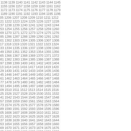
1138
1139
1140
1141
1142
1143
1144
1145
1155
1156
1157
1158
1159
1160
1161
1162
1172
1173
1174
1175
1176
1177
1178
1179
1189
1190
1191
1192
1193
1194
1195
1196
05
1206
1207
1208
1209
1210
1211
1212
221
1222
1223
1224
1225
1226
1227
1228
237
1238
1239
1240
1241
1242
1243
1244
253
1254
1255
1256
1257
1258
1259
1260
269
1270
1271
1272
1273
1274
1275
1276
285
1286
1287
1288
1289
1290
1291
1292
301
1302
1303
1304
1305
1306
1307
1308
17
1318
1319
1320
1321
1322
1323
1324
333
1334
1335
1336
1337
1338
1339
1340
349
1350
1351
1352
1353
1354
1355
1356
365
1366
1367
1368
1369
1370
1371
1372
381
1382
1383
1384
1385
1386
1387
1388
397
1398
1399
1400
1401
1402
1403
1404
13
1414
1415
1416
1417
1418
1419
1420
429
1430
1431
1432
1433
1434
1435
1436
445
1446
1447
1448
1449
1450
1451
1452
461
1462
1463
1464
1465
1466
1467
1468
477
1478
1479
1480
1481
1482
1483
1484
493
1494
1495
1496
1497
1498
1499
1500
509
1510
1511
1512
1513
1514
1515
1516
525
1526
1527
1528
1529
1530
1531
1532
541
1542
1543
1544
1545
1546
1547
1548
557
1558
1559
1560
1561
1562
1563
1564
573
1574
1575
1576
1577
1578
1579
1580
589
1590
1591
1592
1593
1594
1595
1596
605
1606
1607
1608
1609
1610
1611
1612
621
1622
1623
1624
1625
1626
1627
1628
637
1638
1639
1640
1641
1642
1643
1644
653
1654
1655
1656
1657
1658
1659
1660
669
1670
1671
1672
1673
1674
1675
1676