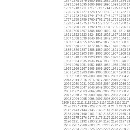
1677
1678
1679
1680
1681
1682
1683
1684
1
1693
1694
1695
1696
1697
1698
1699
1700
1
1709
1710
1711
1712
1713
1714
1715
1716
17
1725
1726
1727
1728
1729
1730
1731
1732
1
1741
1742
1743
1744
1745
1746
1747
1748
1
1757
1758
1759
1760
1761
1762
1763
1764
1
1773
1774
1775
1776
1777
1778
1779
1780
1
1789
1790
1791
1792
1793
1794
1795
1796
1
1805
1806
1807
1808
1809
1810
1811
1812
18
1821
1822
1823
1824
1825
1826
1827
1828
1
1837
1838
1839
1840
1841
1842
1843
1844
1
1853
1854
1855
1856
1857
1858
1859
1860
1
1869
1870
1871
1872
1873
1874
1875
1876
1
1885
1886
1887
1888
1889
1890
1891
1892
1
1901
1902
1903
1904
1905
1906
1907
1908
1
1917
1918
1919
1920
1921
1922
1923
1924
1
1933
1934
1935
1936
1937
1938
1939
1940
1
1949
1950
1951
1952
1953
1954
1955
1956
1
1965
1966
1967
1968
1969
1970
1971
1972
1
1981
1982
1983
1984
1985
1986
1987
1988
1
1997
1998
1999
2000
2001
2002
2003
2004
2
2013
2014
2015
2016
2017
2018
2019
2020
2
2029
2030
2031
2032
2033
2034
2035
2036
2
2045
2046
2047
2048
2049
2050
2051
2052
2
2061
2062
2063
2064
2065
2066
2067
2068
2
2077
2078
2079
2080
2081
2082
2083
2084
2
2093
2094
2095
2096
2097
2098
2099
2100
2
2109
2110
2111
2112
2113
2114
2115
2116
2117
2126
2127
2128
2129
2130
2131
2132
2133
2
2142
2143
2144
2145
2146
2147
2148
2149
2
2158
2159
2160
2161
2162
2163
2164
2165
2
2174
2175
2176
2177
2178
2179
2180
2181
2
2190
2191
2192
2193
2194
2195
2196
2197
2
2206
2207
2208
2209
2210
2211
2212
2213
22
2222
2223
2224
2225
2226
2227
2228
2229
2