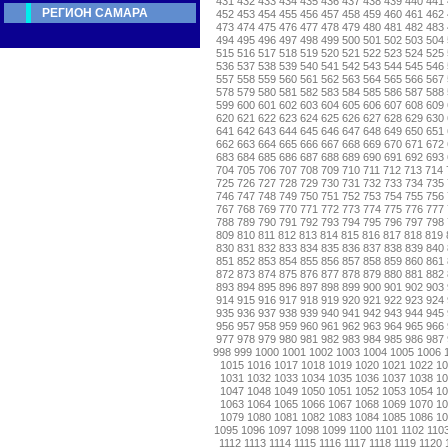
431
432
433
434
435
436
437
438
439
440
441
РЕГИОН САМАРА
452
453
454
455
456
457
458
459
460
461
462
473
474
475
476
477
478
479
480
481
482
483
494
495
496
497
498
499
500
501
502
503
504
515
516
517
518
519
520
521
522
523
524
525
536
537
538
539
540
541
542
543
544
545
546
557
558
559
560
561
562
563
564
565
566
567
578
579
580
581
582
583
584
585
586
587
588
599
600
601
602
603
604
605
606
607
608
609
620
621
622
623
624
625
626
627
628
629
630
641
642
643
644
645
646
647
648
649
650
651
662
663
664
665
666
667
668
669
670
671
672
683
684
685
686
687
688
689
690
691
692
693
704
705
706
707
708
709
710
711
712
713
714
725
726
727
728
729
730
731
732
733
734
735
746
747
748
749
750
751
752
753
754
755
756
767
768
769
770
771
772
773
774
775
776
777
788
789
790
791
792
793
794
795
796
797
798
809
810
811
812
813
814
815
816
817
818
819
830
831
832
833
834
835
836
837
838
839
840
851
852
853
854
855
856
857
858
859
860
861
872
873
874
875
876
877
878
879
880
881
882
893
894
895
896
897
898
899
900
901
902
903
914
915
916
917
918
919
920
921
922
923
924
935
936
937
938
939
940
941
942
943
944
945
956
957
958
959
960
961
962
963
964
965
966
977
978
979
980
981
982
983
984
985
986
987
998
999
1000
1001
1002
1003
1004
1005
1006
1015
1016
1017
1018
1019
1020
1021
1022
1
1031
1032
1033
1034
1035
1036
1037
1038
1
1047
1048
1049
1050
1051
1052
1053
1054
1
1063
1064
1065
1066
1067
1068
1069
1070
1
1079
1080
1081
1082
1083
1084
1085
1086
1
1095
1096
1097
1098
1099
1100
1101
1102
110
1112
1113
1114
1115
1116
1117
1118
1119
1120