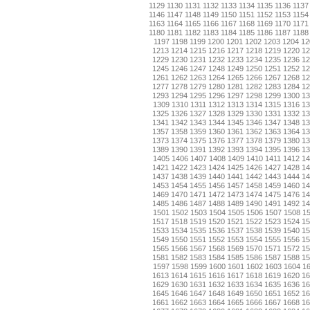
1129
1130
1131
1132
1133
1134
1135
1136
1137
1146
1147
1148
1149
1150
1151
1152
1153
1154
1163
1164
1165
1166
1167
1168
1169
1170
1171
1180
1181
1182
1183
1184
1185
1186
1187
1188
1197
1198
1199
1200
1201
1202
1203
1204
12
1213
1214
1215
1216
1217
1218
1219
1220
1
1229
1230
1231
1232
1233
1234
1235
1236
1
1245
1246
1247
1248
1249
1250
1251
1252
1
1261
1262
1263
1264
1265
1266
1267
1268
1
1277
1278
1279
1280
1281
1282
1283
1284
1
1293
1294
1295
1296
1297
1298
1299
1300
1
1309
1310
1311
1312
1313
1314
1315
1316
13
1325
1326
1327
1328
1329
1330
1331
1332
1
1341
1342
1343
1344
1345
1346
1347
1348
1
1357
1358
1359
1360
1361
1362
1363
1364
1
1373
1374
1375
1376
1377
1378
1379
1380
1
1389
1390
1391
1392
1393
1394
1395
1396
1
1405
1406
1407
1408
1409
1410
1411
1412
14
1421
1422
1423
1424
1425
1426
1427
1428
1
1437
1438
1439
1440
1441
1442
1443
1444
1
1453
1454
1455
1456
1457
1458
1459
1460
1
1469
1470
1471
1472
1473
1474
1475
1476
1
1485
1486
1487
1488
1489
1490
1491
1492
1
1501
1502
1503
1504
1505
1506
1507
1508
1
1517
1518
1519
1520
1521
1522
1523
1524
1
1533
1534
1535
1536
1537
1538
1539
1540
1
1549
1550
1551
1552
1553
1554
1555
1556
1
1565
1566
1567
1568
1569
1570
1571
1572
1
1581
1582
1583
1584
1585
1586
1587
1588
1
1597
1598
1599
1600
1601
1602
1603
1604
1
1613
1614
1615
1616
1617
1618
1619
1620
1
1629
1630
1631
1632
1633
1634
1635
1636
1
1645
1646
1647
1648
1649
1650
1651
1652
1
1661
1662
1663
1664
1665
1666
1667
1668
1