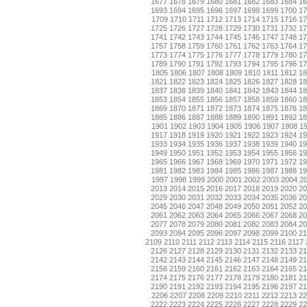
1677
1678
1679
1680
1681
1682
1683
1684
1
1693
1694
1695
1696
1697
1698
1699
1700
1
1709
1710
1711
1712
1713
1714
1715
1716
17
1725
1726
1727
1728
1729
1730
1731
1732
1
1741
1742
1743
1744
1745
1746
1747
1748
1
1757
1758
1759
1760
1761
1762
1763
1764
1
1773
1774
1775
1776
1777
1778
1779
1780
1
1789
1790
1791
1792
1793
1794
1795
1796
1
1805
1806
1807
1808
1809
1810
1811
1812
18
1821
1822
1823
1824
1825
1826
1827
1828
1
1837
1838
1839
1840
1841
1842
1843
1844
1
1853
1854
1855
1856
1857
1858
1859
1860
1
1869
1870
1871
1872
1873
1874
1875
1876
1
1885
1886
1887
1888
1889
1890
1891
1892
1
1901
1902
1903
1904
1905
1906
1907
1908
1
1917
1918
1919
1920
1921
1922
1923
1924
1
1933
1934
1935
1936
1937
1938
1939
1940
1
1949
1950
1951
1952
1953
1954
1955
1956
1
1965
1966
1967
1968
1969
1970
1971
1972
1
1981
1982
1983
1984
1985
1986
1987
1988
1
1997
1998
1999
2000
2001
2002
2003
2004
2
2013
2014
2015
2016
2017
2018
2019
2020
2
2029
2030
2031
2032
2033
2034
2035
2036
2
2045
2046
2047
2048
2049
2050
2051
2052
2
2061
2062
2063
2064
2065
2066
2067
2068
2
2077
2078
2079
2080
2081
2082
2083
2084
2
2093
2094
2095
2096
2097
2098
2099
2100
2
2109
2110
2111
2112
2113
2114
2115
2116
2117
2126
2127
2128
2129
2130
2131
2132
2133
2
2142
2143
2144
2145
2146
2147
2148
2149
2
2158
2159
2160
2161
2162
2163
2164
2165
2
2174
2175
2176
2177
2178
2179
2180
2181
2
2190
2191
2192
2193
2194
2195
2196
2197
2
2206
2207
2208
2209
2210
2211
2212
2213
22
2222
2223
2224
2225
2226
2227
2228
2229
2