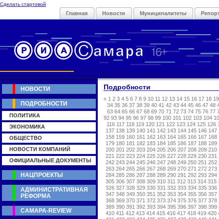
Сделать стартовой
Главная
Новости
Муниципалитеты
Репор
Подробности
НОВОСТИ
«
1
2
3
4
5
6
7
8
9
10
11
12
13
14
15
16
17
18
19
ПОДРОБНОСТИ
34
35
36
37
38
39
40
41
42
43
44
45
46
47
48
63
64
65
66
67
68
69
70
71
72
73
74
75
76
77
ПОЛИТИКА
92
93
94
95
96
97
98
99
100
101
102
103
104
1
116
117
118
119
120
121
122
123
124
125
126
ЭКОНОМИКА
137
138
139
140
141
142
143
144
145
146
147
158
159
160
161
162
163
164
165
166
167
168
ОБЩЕСТВО
179
180
181
182
183
184
185
186
187
188
189
НОВОСТИ КОМПАНИЙ
200
201
202
203
204
205
206
207
208
209
210
221
222
223
224
225
226
227
228
229
230
231
ОФИЦИАЛЬНЫЕ ДОКУМЕНТЫ
242
243
244
245
246
247
248
249
250
251
252
263
264
265
266
267
268
269
270
271
272
273
НАЦПРОЕКТЫ
284
285
286
287
288
289
290
291
292
293
294
305
306
307
308
309
310
311
312
313
314
315
326
327
328
329
330
331
332
333
334
335
336
АДМИНИСТРАТИВНАЯ
347
348
349
350
351
352
353
354
355
356
357
РЕФОРМА
368
369
370
371
372
373
374
375
376
377
378
389
390
391
392
393
394
395
396
397
398
399
САМАРА-REVIEW
410
411
412
413
414
415
416
417
418
419
420