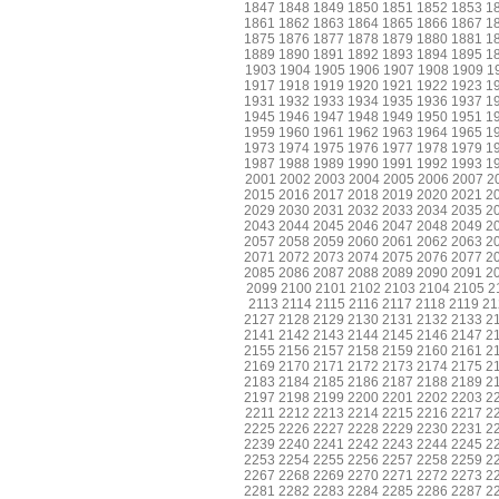
1847
1848
1849
1850
1851
1852
1853
1
1861
1862
1863
1864
1865
1866
1867
1
1875
1876
1877
1878
1879
1880
1881
1
1889
1890
1891
1892
1893
1894
1895
1
1903
1904
1905
1906
1907
1908
1909
1
1917
1918
1919
1920
1921
1922
1923
1
1931
1932
1933
1934
1935
1936
1937
1
1945
1946
1947
1948
1949
1950
1951
1
1959
1960
1961
1962
1963
1964
1965
1
1973
1974
1975
1976
1977
1978
1979
1
1987
1988
1989
1990
1991
1992
1993
1
2001
2002
2003
2004
2005
2006
2007
2
2015
2016
2017
2018
2019
2020
2021
2
2029
2030
2031
2032
2033
2034
2035
2
2043
2044
2045
2046
2047
2048
2049
2
2057
2058
2059
2060
2061
2062
2063
2
2071
2072
2073
2074
2075
2076
2077
2
2085
2086
2087
2088
2089
2090
2091
2
2099
2100
2101
2102
2103
2104
2105
2
2113
2114
2115
2116
2117
2118
2119
21
2127
2128
2129
2130
2131
2132
2133
2
2141
2142
2143
2144
2145
2146
2147
2
2155
2156
2157
2158
2159
2160
2161
2
2169
2170
2171
2172
2173
2174
2175
2
2183
2184
2185
2186
2187
2188
2189
2
2197
2198
2199
2200
2201
2202
2203
2
2211
2212
2213
2214
2215
2216
2217
2
2225
2226
2227
2228
2229
2230
2231
2
2239
2240
2241
2242
2243
2244
2245
2
2253
2254
2255
2256
2257
2258
2259
2
2267
2268
2269
2270
2271
2272
2273
2
2281
2282
2283
2284
2285
2286
2287
2