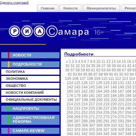
Сделать стартовой
Главная
Новости
Муниципалитеты
Репор
Подробности
НОВОСТИ
«
1
2
3
4
5
6
7
8
9
10
11
12
13
14
15
16
1
ПОДРОБНОСТИ
30
31
32
33
34
35
36
37
38
39
40
41
42
4
56
57
58
59
60
61
62
63
64
65
66
67
68
6
ПОЛИТИКА
82
83
84
85
86
87
88
89
90
91
92
93
94
105
106
107
108
109
110
111
112
113
114
ЭКОНОМИКА
124
125
126
127
128
129
130
131
132
1
ОБЩЕСТВО
142
143
144
145
146
147
148
149
150
1
160
161
162
163
164
165
166
167
168
1
НОВОСТИ КОМПАНИЙ
178
179
180
181
182
183
184
185
186
1
ОФИЦИАЛЬНЫЕ ДОКУМЕНТЫ
196
197
198
199
200
201
202
203
204
2
214
215
216
217
218
219
220
221
222
2
232
233
234
235
236
237
238
239
240
2
НАЦПРОЕКТЫ
250
251
252
253
254
255
256
257
258
2
268
269
270
271
272
273
274
275
276
2
АДМИНИСТРАТИВНАЯ
286
287
288
289
290
291
292
293
294
2
РЕФОРМА
304
305
306
307
308
309
310
311
312
3
322
323
324
325
326
327
328
329
330
3
САМАРА-REVIEW
340
341
342
343
344
345
346
347
348
3