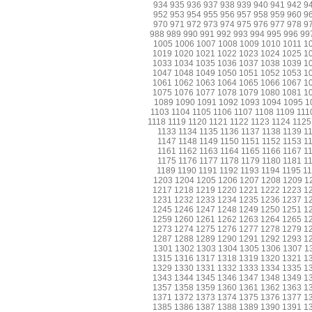
934
935
936
937
938
939
940
941
942
9
952
953
954
955
956
957
958
959
960
9
970
971
972
973
974
975
976
977
978
9
988
989
990
991
992
993
994
995
996
99
1005
1006
1007
1008
1009
1010
1011
1
1019
1020
1021
1022
1023
1024
1025
1
1033
1034
1035
1036
1037
1038
1039
1
1047
1048
1049
1050
1051
1052
1053
1
1061
1062
1063
1064
1065
1066
1067
1
1075
1076
1077
1078
1079
1080
1081
1
1089
1090
1091
1092
1093
1094
1095
1
1103
1104
1105
1106
1107
1108
1109
111
1118
1119
1120
1121
1122
1123
1124
1125
1133
1134
1135
1136
1137
1138
1139
1
1147
1148
1149
1150
1151
1152
1153
1
1161
1162
1163
1164
1165
1166
1167
1
1175
1176
1177
1178
1179
1180
1181
1
1189
1190
1191
1192
1193
1194
1195
1
1203
1204
1205
1206
1207
1208
1209
1
1217
1218
1219
1220
1221
1222
1223
1
1231
1232
1233
1234
1235
1236
1237
1
1245
1246
1247
1248
1249
1250
1251
1
1259
1260
1261
1262
1263
1264
1265
1
1273
1274
1275
1276
1277
1278
1279
1
1287
1288
1289
1290
1291
1292
1293
1
1301
1302
1303
1304
1305
1306
1307
1
1315
1316
1317
1318
1319
1320
1321
1
1329
1330
1331
1332
1333
1334
1335
1
1343
1344
1345
1346
1347
1348
1349
1
1357
1358
1359
1360
1361
1362
1363
1
1371
1372
1373
1374
1375
1376
1377
1
1385
1386
1387
1388
1389
1390
1391
1