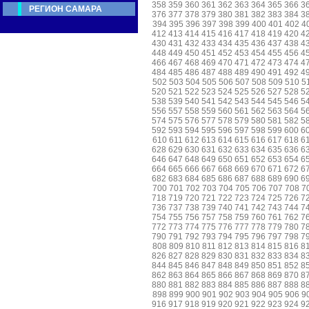
358
359
360
361
362
363
364
365
366
3
РЕГИОН САМАРА
376
377
378
379
380
381
382
383
384
3
394
395
396
397
398
399
400
401
402
4
412
413
414
415
416
417
418
419
420
4
430
431
432
433
434
435
436
437
438
4
448
449
450
451
452
453
454
455
456
4
466
467
468
469
470
471
472
473
474
4
484
485
486
487
488
489
490
491
492
4
502
503
504
505
506
507
508
509
510
5
520
521
522
523
524
525
526
527
528
5
538
539
540
541
542
543
544
545
546
5
556
557
558
559
560
561
562
563
564
5
574
575
576
577
578
579
580
581
582
5
592
593
594
595
596
597
598
599
600
6
610
611
612
613
614
615
616
617
618
6
628
629
630
631
632
633
634
635
636
6
646
647
648
649
650
651
652
653
654
6
664
665
666
667
668
669
670
671
672
6
682
683
684
685
686
687
688
689
690
6
700
701
702
703
704
705
706
707
708
7
718
719
720
721
722
723
724
725
726
7
736
737
738
739
740
741
742
743
744
7
754
755
756
757
758
759
760
761
762
7
772
773
774
775
776
777
778
779
780
7
790
791
792
793
794
795
796
797
798
7
808
809
810
811
812
813
814
815
816
8
826
827
828
829
830
831
832
833
834
8
844
845
846
847
848
849
850
851
852
8
862
863
864
865
866
867
868
869
870
8
880
881
882
883
884
885
886
887
888
8
898
899
900
901
902
903
904
905
906
9
916
917
918
919
920
921
922
923
924
9