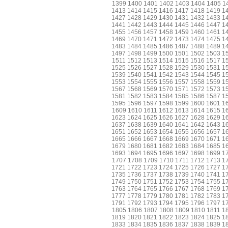
1399
1400
1401
1402
1403
1404
1405
1
1413
1414
1415
1416
1417
1418
1419
1
1427
1428
1429
1430
1431
1432
1433
1
1441
1442
1443
1444
1445
1446
1447
1
1455
1456
1457
1458
1459
1460
1461
1
1469
1470
1471
1472
1473
1474
1475
1
1483
1484
1485
1486
1487
1488
1489
1
1497
1498
1499
1500
1501
1502
1503
1
1511
1512
1513
1514
1515
1516
1517
1
1525
1526
1527
1528
1529
1530
1531
1
1539
1540
1541
1542
1543
1544
1545
1
1553
1554
1555
1556
1557
1558
1559
1
1567
1568
1569
1570
1571
1572
1573
1
1581
1582
1583
1584
1585
1586
1587
1
1595
1596
1597
1598
1599
1600
1601
1
1609
1610
1611
1612
1613
1614
1615
1
1623
1624
1625
1626
1627
1628
1629
1
1637
1638
1639
1640
1641
1642
1643
1
1651
1652
1653
1654
1655
1656
1657
1
1665
1666
1667
1668
1669
1670
1671
1
1679
1680
1681
1682
1683
1684
1685
1
1693
1694
1695
1696
1697
1698
1699
1
1707
1708
1709
1710
1711
1712
1713
1
1721
1722
1723
1724
1725
1726
1727
1
1735
1736
1737
1738
1739
1740
1741
1
1749
1750
1751
1752
1753
1754
1755
1
1763
1764
1765
1766
1767
1768
1769
1
1777
1778
1779
1780
1781
1782
1783
1
1791
1792
1793
1794
1795
1796
1797
1
1805
1806
1807
1808
1809
1810
1811
1
1819
1820
1821
1822
1823
1824
1825
1
1833
1834
1835
1836
1837
1838
1839
1