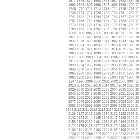
1677
1678
1679
1680
1681
1682
1683
1684
1
1693
1694
1695
1696
1697
1698
1699
1700
1
1709
1710
1711
1712
1713
1714
1715
1716
17
1725
1726
1727
1728
1729
1730
1731
1732
1
1741
1742
1743
1744
1745
1746
1747
1748
1
1757
1758
1759
1760
1761
1762
1763
1764
1
1773
1774
1775
1776
1777
1778
1779
1780
1
1789
1790
1791
1792
1793
1794
1795
1796
1
1805
1806
1807
1808
1809
1810
1811
1812
18
1821
1822
1823
1824
1825
1826
1827
1828
1
1837
1838
1839
1840
1841
1842
1843
1844
1
1853
1854
1855
1856
1857
1858
1859
1860
1
1869
1870
1871
1872
1873
1874
1875
1876
1
1885
1886
1887
1888
1889
1890
1891
1892
1
1901
1902
1903
1904
1905
1906
1907
1908
1
1917
1918
1919
1920
1921
1922
1923
1924
1
1933
1934
1935
1936
1937
1938
1939
1940
1
1949
1950
1951
1952
1953
1954
1955
1956
1
1965
1966
1967
1968
1969
1970
1971
1972
1
1981
1982
1983
1984
1985
1986
1987
1988
1
1997
1998
1999
2000
2001
2002
2003
2004
2
2013
2014
2015
2016
2017
2018
2019
2020
2
2029
2030
2031
2032
2033
2034
2035
2036
2
2045
2046
2047
2048
2049
2050
2051
2052
2
2061
2062
2063
2064
2065
2066
2067
2068
2
2077
2078
2079
2080
2081
2082
2083
2084
2
2093
2094
2095
2096
2097
2098
2099
2100
2
2109
2110
2111
2112
2113
2114
2115
2116
2117
2126
2127
2128
2129
2130
2131
2132
2133
2
2142
2143
2144
2145
2146
2147
2148
2149
2
2158
2159
2160
2161
2162
2163
2164
2165
2
2174
2175
2176
2177
2178
2179
2180
2181
2
2190
2191
2192
2193
2194
2195
2196
2197
2
2206
2207
2208
2209
2210
2211
2212
2213
22
2222
2223
2224
2225
2226
2227
2228
2229
2