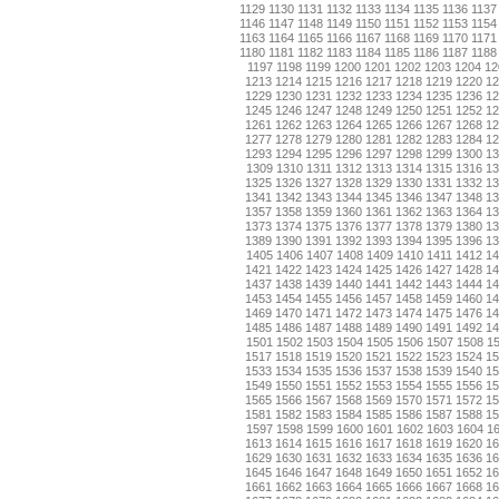
1129
1130
1131
1132
1133
1134
1135
1136
1137
1146
1147
1148
1149
1150
1151
1152
1153
1154
1163
1164
1165
1166
1167
1168
1169
1170
1171
1180
1181
1182
1183
1184
1185
1186
1187
1188
1197
1198
1199
1200
1201
1202
1203
1204
12
1213
1214
1215
1216
1217
1218
1219
1220
1
1229
1230
1231
1232
1233
1234
1235
1236
1
1245
1246
1247
1248
1249
1250
1251
1252
1
1261
1262
1263
1264
1265
1266
1267
1268
1
1277
1278
1279
1280
1281
1282
1283
1284
1
1293
1294
1295
1296
1297
1298
1299
1300
1
1309
1310
1311
1312
1313
1314
1315
1316
13
1325
1326
1327
1328
1329
1330
1331
1332
1
1341
1342
1343
1344
1345
1346
1347
1348
1
1357
1358
1359
1360
1361
1362
1363
1364
1
1373
1374
1375
1376
1377
1378
1379
1380
1
1389
1390
1391
1392
1393
1394
1395
1396
1
1405
1406
1407
1408
1409
1410
1411
1412
14
1421
1422
1423
1424
1425
1426
1427
1428
1
1437
1438
1439
1440
1441
1442
1443
1444
1
1453
1454
1455
1456
1457
1458
1459
1460
1
1469
1470
1471
1472
1473
1474
1475
1476
1
1485
1486
1487
1488
1489
1490
1491
1492
1
1501
1502
1503
1504
1505
1506
1507
1508
1
1517
1518
1519
1520
1521
1522
1523
1524
1
1533
1534
1535
1536
1537
1538
1539
1540
1
1549
1550
1551
1552
1553
1554
1555
1556
1
1565
1566
1567
1568
1569
1570
1571
1572
1
1581
1582
1583
1584
1585
1586
1587
1588
1
1597
1598
1599
1600
1601
1602
1603
1604
1
1613
1614
1615
1616
1617
1618
1619
1620
1
1629
1630
1631
1632
1633
1634
1635
1636
1
1645
1646
1647
1648
1649
1650
1651
1652
1
1661
1662
1663
1664
1665
1666
1667
1668
1