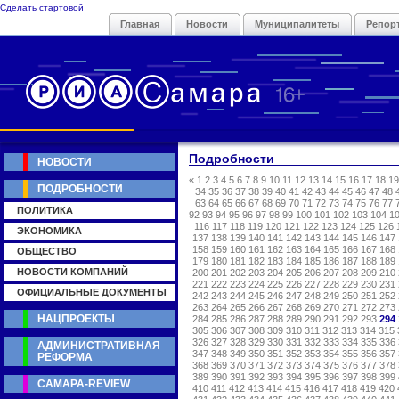
Сделать стартовой
Главная
Новости
Муниципалитеты
Репор
Подробности
НОВОСТИ
«
1
2
3
4
5
6
7
8
9
10
11
12
13
14
15
16
17
18
19
ПОДРОБНОСТИ
34
35
36
37
38
39
40
41
42
43
44
45
46
47
48
63
64
65
66
67
68
69
70
71
72
73
74
75
76
77
ПОЛИТИКА
92
93
94
95
96
97
98
99
100
101
102
103
104
1
116
117
118
119
120
121
122
123
124
125
126
ЭКОНОМИКА
137
138
139
140
141
142
143
144
145
146
147
158
159
160
161
162
163
164
165
166
167
168
ОБЩЕСТВО
179
180
181
182
183
184
185
186
187
188
189
НОВОСТИ КОМПАНИЙ
200
201
202
203
204
205
206
207
208
209
210
221
222
223
224
225
226
227
228
229
230
231
ОФИЦИАЛЬНЫЕ ДОКУМЕНТЫ
242
243
244
245
246
247
248
249
250
251
252
263
264
265
266
267
268
269
270
271
272
273
НАЦПРОЕКТЫ
284
285
286
287
288
289
290
291
292
293
294
305
306
307
308
309
310
311
312
313
314
315
326
327
328
329
330
331
332
333
334
335
336
АДМИНИСТРАТИВНАЯ
347
348
349
350
351
352
353
354
355
356
357
РЕФОРМА
368
369
370
371
372
373
374
375
376
377
378
389
390
391
392
393
394
395
396
397
398
399
САМАРА-REVIEW
410
411
412
413
414
415
416
417
418
419
420