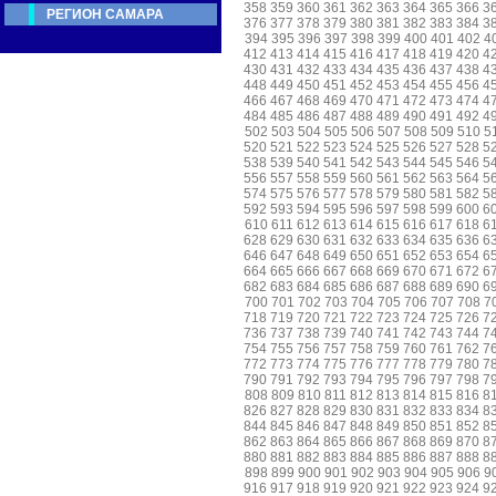
358
359
360
361
362
363
364
365
366
3
РЕГИОН САМАРА
376
377
378
379
380
381
382
383
384
3
394
395
396
397
398
399
400
401
402
4
412
413
414
415
416
417
418
419
420
4
430
431
432
433
434
435
436
437
438
4
448
449
450
451
452
453
454
455
456
4
466
467
468
469
470
471
472
473
474
4
484
485
486
487
488
489
490
491
492
4
502
503
504
505
506
507
508
509
510
5
520
521
522
523
524
525
526
527
528
5
538
539
540
541
542
543
544
545
546
5
556
557
558
559
560
561
562
563
564
5
574
575
576
577
578
579
580
581
582
5
592
593
594
595
596
597
598
599
600
6
610
611
612
613
614
615
616
617
618
6
628
629
630
631
632
633
634
635
636
6
646
647
648
649
650
651
652
653
654
6
664
665
666
667
668
669
670
671
672
6
682
683
684
685
686
687
688
689
690
6
700
701
702
703
704
705
706
707
708
7
718
719
720
721
722
723
724
725
726
7
736
737
738
739
740
741
742
743
744
7
754
755
756
757
758
759
760
761
762
7
772
773
774
775
776
777
778
779
780
7
790
791
792
793
794
795
796
797
798
7
808
809
810
811
812
813
814
815
816
8
826
827
828
829
830
831
832
833
834
8
844
845
846
847
848
849
850
851
852
8
862
863
864
865
866
867
868
869
870
8
880
881
882
883
884
885
886
887
888
8
898
899
900
901
902
903
904
905
906
9
916
917
918
919
920
921
922
923
924
9