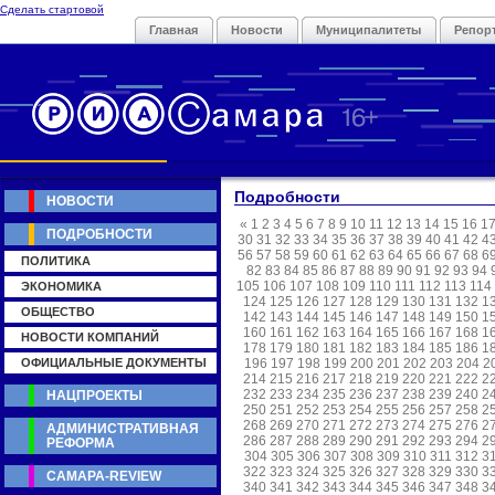
Сделать стартовой
Главная
Новости
Муниципалитеты
Репор
Подробности
НОВОСТИ
«
1
2
3
4
5
6
7
8
9
10
11
12
13
14
15
16
1
ПОДРОБНОСТИ
30
31
32
33
34
35
36
37
38
39
40
41
42
4
56
57
58
59
60
61
62
63
64
65
66
67
68
6
ПОЛИТИКА
82
83
84
85
86
87
88
89
90
91
92
93
94
105
106
107
108
109
110
111
112
113
114
ЭКОНОМИКА
124
125
126
127
128
129
130
131
132
1
ОБЩЕСТВО
142
143
144
145
146
147
148
149
150
1
160
161
162
163
164
165
166
167
168
1
НОВОСТИ КОМПАНИЙ
178
179
180
181
182
183
184
185
186
1
ОФИЦИАЛЬНЫЕ ДОКУМЕНТЫ
196
197
198
199
200
201
202
203
204
2
214
215
216
217
218
219
220
221
222
2
232
233
234
235
236
237
238
239
240
2
НАЦПРОЕКТЫ
250
251
252
253
254
255
256
257
258
2
268
269
270
271
272
273
274
275
276
2
АДМИНИСТРАТИВНАЯ
286
287
288
289
290
291
292
293
294
2
РЕФОРМА
304
305
306
307
308
309
310
311
312
3
322
323
324
325
326
327
328
329
330
3
САМАРА-REVIEW
340
341
342
343
344
345
346
347
348
3