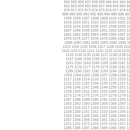
934
935
936
937
938
939
940
941
942
9
952
953
954
955
956
957
958
959
960
9
970
971
972
973
974
975
976
977
978
9
988
989
990
991
992
993
994
995
996
99
1005
1006
1007
1008
1009
1010
1011
1
1019
1020
1021
1022
1023
1024
1025
1
1033
1034
1035
1036
1037
1038
1039
1
1047
1048
1049
1050
1051
1052
1053
1
1061
1062
1063
1064
1065
1066
1067
1
1075
1076
1077
1078
1079
1080
1081
1
1089
1090
1091
1092
1093
1094
1095
1
1103
1104
1105
1106
1107
1108
1109
111
1118
1119
1120
1121
1122
1123
1124
1125
1133
1134
1135
1136
1137
1138
1139
1
1147
1148
1149
1150
1151
1152
1153
1
1161
1162
1163
1164
1165
1166
1167
1
1175
1176
1177
1178
1179
1180
1181
1
1189
1190
1191
1192
1193
1194
1195
1
1203
1204
1205
1206
1207
1208
1209
1
1217
1218
1219
1220
1221
1222
1223
1
1231
1232
1233
1234
1235
1236
1237
1
1245
1246
1247
1248
1249
1250
1251
1
1259
1260
1261
1262
1263
1264
1265
1
1273
1274
1275
1276
1277
1278
1279
1
1287
1288
1289
1290
1291
1292
1293
1
1301
1302
1303
1304
1305
1306
1307
1
1315
1316
1317
1318
1319
1320
1321
1
1329
1330
1331
1332
1333
1334
1335
1
1343
1344
1345
1346
1347
1348
1349
1
1357
1358
1359
1360
1361
1362
1363
1
1371
1372
1373
1374
1375
1376
1377
1
1385
1386
1387
1388
1389
1390
1391
1