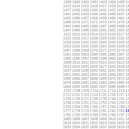
1399
1400
1401
1402
1403
1404
1405
1
1413
1414
1415
1416
1417
1418
1419
1
1427
1428
1429
1430
1431
1432
1433
1
1441
1442
1443
1444
1445
1446
1447
1
1455
1456
1457
1458
1459
1460
1461
1
1469
1470
1471
1472
1473
1474
1475
1
1483
1484
1485
1486
1487
1488
1489
1
1497
1498
1499
1500
1501
1502
1503
1
1511
1512
1513
1514
1515
1516
1517
1
1525
1526
1527
1528
1529
1530
1531
1
1539
1540
1541
1542
1543
1544
1545
1
1553
1554
1555
1556
1557
1558
1559
1
1567
1568
1569
1570
1571
1572
1573
1
1581
1582
1583
1584
1585
1586
1587
1
1595
1596
1597
1598
1599
1600
1601
1
1609
1610
1611
1612
1613
1614
1615
1
1623
1624
1625
1626
1627
1628
1629
1
1637
1638
1639
1640
1641
1642
1643
1
1651
1652
1653
1654
1655
1656
1657
1
1665
1666
1667
1668
1669
1670
1671
1
1679
1680
1681
1682
1683
1684
1685
1
1693
1694
1695
1696
1697
1698
1699
1
1707
1708
1709
1710
1711
1712
1713
1
1721
1722
1723
1724
1725
1726
1727
1
1735
1736
1737
1738
1739
1740
1741
1
1749
1750
1751
1752
1753
1754
1755
1
1763
1764
1765
1766
1767
1768
1769
1
1777
1778
1779
1780
1781
1782
1783
1
1791
1792
1793
1794
1795
1796
1797
1
1805
1806
1807
1808
1809
1810
1811
1
1819
1820
1821
1822
1823
1824
1825
1
1833
1834
1835
1836
1837
1838
1839
1