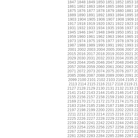
1847
1848
1849
1850
1851
1852
1853
1
1861
1862
1863
1864
1865
1866
1867
1
1875
1876
1877
1878
1879
1880
1881
1
1889
1890
1891
1892
1893
1894
1895
1
1903
1904
1905
1906
1907
1908
1909
1
1917
1918
1919
1920
1921
1922
1923
1
1931
1932
1933
1934
1935
1936
1937
1
1945
1946
1947
1948
1949
1950
1951
1
1959
1960
1961
1962
1963
1964
1965
1
1973
1974
1975
1976
1977
1978
1979
1
1987
1988
1989
1990
1991
1992
1993
1
2001
2002
2003
2004
2005
2006
2007
2
2015
2016
2017
2018
2019
2020
2021
2
2029
2030
2031
2032
2033
2034
2035
2
2043
2044
2045
2046
2047
2048
2049
2
2057
2058
2059
2060
2061
2062
2063
2
2071
2072
2073
2074
2075
2076
2077
2
2085
2086
2087
2088
2089
2090
2091
2
2099
2100
2101
2102
2103
2104
2105
2
2113
2114
2115
2116
2117
2118
2119
21
2127
2128
2129
2130
2131
2132
2133
2
2141
2142
2143
2144
2145
2146
2147
2
2155
2156
2157
2158
2159
2160
2161
2
2169
2170
2171
2172
2173
2174
2175
2
2183
2184
2185
2186
2187
2188
2189
2
2197
2198
2199
2200
2201
2202
2203
2
2211
2212
2213
2214
2215
2216
2217
2
2225
2226
2227
2228
2229
2230
2231
2
2239
2240
2241
2242
2243
2244
2245
2
2253
2254
2255
2256
2257
2258
2259
2
2267
2268
2269
2270
2271
2272
2273
2
2281
2282
2283
2284
2285
2286
2287
2