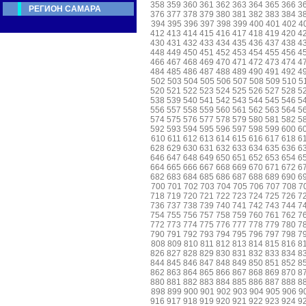
358
359
360
361
362
363
364
365
366
3
РЕГИОН САМАРА
376
377
378
379
380
381
382
383
384
3
394
395
396
397
398
399
400
401
402
4
412
413
414
415
416
417
418
419
420
4
430
431
432
433
434
435
436
437
438
4
448
449
450
451
452
453
454
455
456
4
466
467
468
469
470
471
472
473
474
4
484
485
486
487
488
489
490
491
492
4
502
503
504
505
506
507
508
509
510
5
520
521
522
523
524
525
526
527
528
5
538
539
540
541
542
543
544
545
546
5
556
557
558
559
560
561
562
563
564
5
574
575
576
577
578
579
580
581
582
5
592
593
594
595
596
597
598
599
600
6
610
611
612
613
614
615
616
617
618
6
628
629
630
631
632
633
634
635
636
6
646
647
648
649
650
651
652
653
654
6
664
665
666
667
668
669
670
671
672
6
682
683
684
685
686
687
688
689
690
6
700
701
702
703
704
705
706
707
708
7
718
719
720
721
722
723
724
725
726
7
736
737
738
739
740
741
742
743
744
7
754
755
756
757
758
759
760
761
762
7
772
773
774
775
776
777
778
779
780
7
790
791
792
793
794
795
796
797
798
7
808
809
810
811
812
813
814
815
816
8
826
827
828
829
830
831
832
833
834
8
844
845
846
847
848
849
850
851
852
8
862
863
864
865
866
867
868
869
870
8
880
881
882
883
884
885
886
887
888
8
898
899
900
901
902
903
904
905
906
9
916
917
918
919
920
921
922
923
924
9