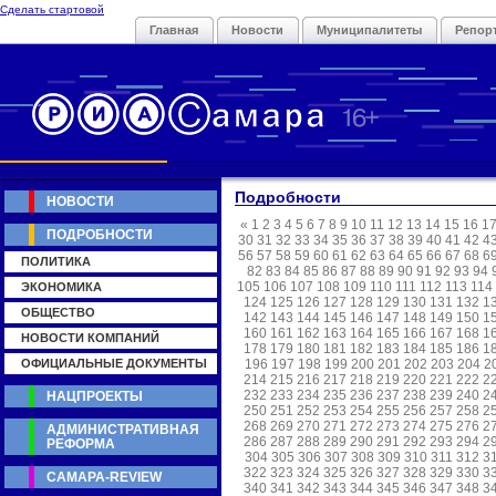
Сделать стартовой
Главная
Новости
Муниципалитеты
Репор
Подробности
НОВОСТИ
«
1
2
3
4
5
6
7
8
9
10
11
12
13
14
15
16
1
ПОДРОБНОСТИ
30
31
32
33
34
35
36
37
38
39
40
41
42
4
56
57
58
59
60
61
62
63
64
65
66
67
68
6
ПОЛИТИКА
82
83
84
85
86
87
88
89
90
91
92
93
94
105
106
107
108
109
110
111
112
113
114
ЭКОНОМИКА
124
125
126
127
128
129
130
131
132
1
ОБЩЕСТВО
142
143
144
145
146
147
148
149
150
1
160
161
162
163
164
165
166
167
168
1
НОВОСТИ КОМПАНИЙ
178
179
180
181
182
183
184
185
186
1
ОФИЦИАЛЬНЫЕ ДОКУМЕНТЫ
196
197
198
199
200
201
202
203
204
2
214
215
216
217
218
219
220
221
222
2
232
233
234
235
236
237
238
239
240
2
НАЦПРОЕКТЫ
250
251
252
253
254
255
256
257
258
2
268
269
270
271
272
273
274
275
276
2
АДМИНИСТРАТИВНАЯ
286
287
288
289
290
291
292
293
294
2
РЕФОРМА
304
305
306
307
308
309
310
311
312
3
322
323
324
325
326
327
328
329
330
3
САМАРА-REVIEW
340
341
342
343
344
345
346
347
348
3