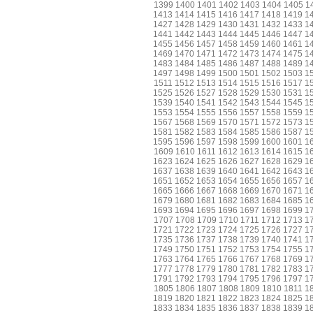
1399
1400
1401
1402
1403
1404
1405
1
1413
1414
1415
1416
1417
1418
1419
1
1427
1428
1429
1430
1431
1432
1433
1
1441
1442
1443
1444
1445
1446
1447
1
1455
1456
1457
1458
1459
1460
1461
1
1469
1470
1471
1472
1473
1474
1475
1
1483
1484
1485
1486
1487
1488
1489
1
1497
1498
1499
1500
1501
1502
1503
1
1511
1512
1513
1514
1515
1516
1517
1
1525
1526
1527
1528
1529
1530
1531
1
1539
1540
1541
1542
1543
1544
1545
1
1553
1554
1555
1556
1557
1558
1559
1
1567
1568
1569
1570
1571
1572
1573
1
1581
1582
1583
1584
1585
1586
1587
1
1595
1596
1597
1598
1599
1600
1601
1
1609
1610
1611
1612
1613
1614
1615
1
1623
1624
1625
1626
1627
1628
1629
1
1637
1638
1639
1640
1641
1642
1643
1
1651
1652
1653
1654
1655
1656
1657
1
1665
1666
1667
1668
1669
1670
1671
1
1679
1680
1681
1682
1683
1684
1685
1
1693
1694
1695
1696
1697
1698
1699
1
1707
1708
1709
1710
1711
1712
1713
1
1721
1722
1723
1724
1725
1726
1727
1
1735
1736
1737
1738
1739
1740
1741
1
1749
1750
1751
1752
1753
1754
1755
1
1763
1764
1765
1766
1767
1768
1769
1
1777
1778
1779
1780
1781
1782
1783
1
1791
1792
1793
1794
1795
1796
1797
1
1805
1806
1807
1808
1809
1810
1811
1
1819
1820
1821
1822
1823
1824
1825
1
1833
1834
1835
1836
1837
1838
1839
1