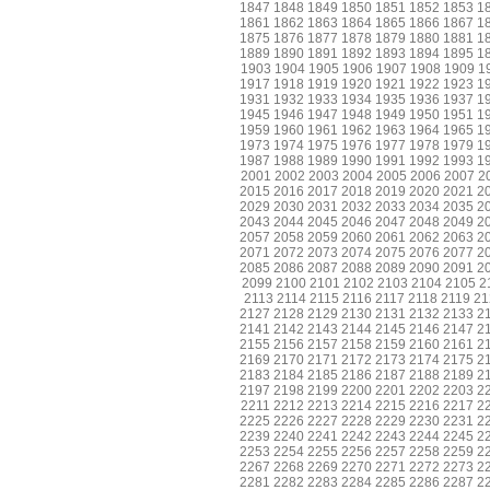
1847
1848
1849
1850
1851
1852
1853
1
1861
1862
1863
1864
1865
1866
1867
1
1875
1876
1877
1878
1879
1880
1881
1
1889
1890
1891
1892
1893
1894
1895
1
1903
1904
1905
1906
1907
1908
1909
1
1917
1918
1919
1920
1921
1922
1923
1
1931
1932
1933
1934
1935
1936
1937
1
1945
1946
1947
1948
1949
1950
1951
1
1959
1960
1961
1962
1963
1964
1965
1
1973
1974
1975
1976
1977
1978
1979
1
1987
1988
1989
1990
1991
1992
1993
1
2001
2002
2003
2004
2005
2006
2007
2
2015
2016
2017
2018
2019
2020
2021
2
2029
2030
2031
2032
2033
2034
2035
2
2043
2044
2045
2046
2047
2048
2049
2
2057
2058
2059
2060
2061
2062
2063
2
2071
2072
2073
2074
2075
2076
2077
2
2085
2086
2087
2088
2089
2090
2091
2
2099
2100
2101
2102
2103
2104
2105
2
2113
2114
2115
2116
2117
2118
2119
21
2127
2128
2129
2130
2131
2132
2133
2
2141
2142
2143
2144
2145
2146
2147
2
2155
2156
2157
2158
2159
2160
2161
2
2169
2170
2171
2172
2173
2174
2175
2
2183
2184
2185
2186
2187
2188
2189
2
2197
2198
2199
2200
2201
2202
2203
2
2211
2212
2213
2214
2215
2216
2217
2
2225
2226
2227
2228
2229
2230
2231
2
2239
2240
2241
2242
2243
2244
2245
2
2253
2254
2255
2256
2257
2258
2259
2
2267
2268
2269
2270
2271
2272
2273
2
2281
2282
2283
2284
2285
2286
2287
2