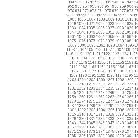
934
935
936
937
938
939
940
941
942
9
952
953
954
955
956
957
958
959
960
9
970
971
972
973
974
975
976
977
978
9
988
989
990
991
992
993
994
995
996
99
1005
1006
1007
1008
1009
1010
1011
1
1019
1020
1021
1022
1023
1024
1025
1
1033
1034
1035
1036
1037
1038
1039
1
1047
1048
1049
1050
1051
1052
1053
1
1061
1062
1063
1064
1065
1066
1067
1
1075
1076
1077
1078
1079
1080
1081
1
1089
1090
1091
1092
1093
1094
1095
1
1103
1104
1105
1106
1107
1108
1109
111
1118
1119
1120
1121
1122
1123
1124
1125
1133
1134
1135
1136
1137
1138
1139
1
1147
1148
1149
1150
1151
1152
1153
1
1161
1162
1163
1164
1165
1166
1167
1
1175
1176
1177
1178
1179
1180
1181
1
1189
1190
1191
1192
1193
1194
1195
1
1203
1204
1205
1206
1207
1208
1209
1
1217
1218
1219
1220
1221
1222
1223
1
1231
1232
1233
1234
1235
1236
1237
1
1245
1246
1247
1248
1249
1250
1251
1
1259
1260
1261
1262
1263
1264
1265
1
1273
1274
1275
1276
1277
1278
1279
1
1287
1288
1289
1290
1291
1292
1293
1
1301
1302
1303
1304
1305
1306
1307
1
1315
1316
1317
1318
1319
1320
1321
1
1329
1330
1331
1332
1333
1334
1335
1
1343
1344
1345
1346
1347
1348
1349
1
1357
1358
1359
1360
1361
1362
1363
1
1371
1372
1373
1374
1375
1376
1377
1
1385
1386
1387
1388
1389
1390
1391
1