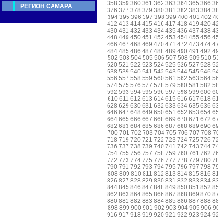
358
359
360
361
362
363
364
365
366
3
РЕГИОН САМАРА
376
377
378
379
380
381
382
383
384
3
394
395
396
397
398
399
400
401
402
4
412
413
414
415
416
417
418
419
420
4
430
431
432
433
434
435
436
437
438
4
448
449
450
451
452
453
454
455
456
4
466
467
468
469
470
471
472
473
474
4
484
485
486
487
488
489
490
491
492
4
502
503
504
505
506
507
508
509
510
5
520
521
522
523
524
525
526
527
528
5
538
539
540
541
542
543
544
545
546
5
556
557
558
559
560
561
562
563
564
5
574
575
576
577
578
579
580
581
582
5
592
593
594
595
596
597
598
599
600
6
610
611
612
613
614
615
616
617
618
6
628
629
630
631
632
633
634
635
636
6
646
647
648
649
650
651
652
653
654
6
664
665
666
667
668
669
670
671
672
6
682
683
684
685
686
687
688
689
690
6
700
701
702
703
704
705
706
707
708
7
718
719
720
721
722
723
724
725
726
7
736
737
738
739
740
741
742
743
744
7
754
755
756
757
758
759
760
761
762
7
772
773
774
775
776
777
778
779
780
7
790
791
792
793
794
795
796
797
798
7
808
809
810
811
812
813
814
815
816
8
826
827
828
829
830
831
832
833
834
8
844
845
846
847
848
849
850
851
852
8
862
863
864
865
866
867
868
869
870
8
880
881
882
883
884
885
886
887
888
8
898
899
900
901
902
903
904
905
906
9
916
917
918
919
920
921
922
923
924
9