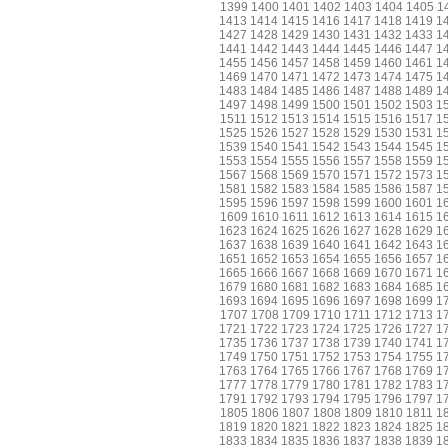
1399
1400
1401
1402
1403
1404
1405
1
1413
1414
1415
1416
1417
1418
1419
1
1427
1428
1429
1430
1431
1432
1433
1
1441
1442
1443
1444
1445
1446
1447
1
1455
1456
1457
1458
1459
1460
1461
1
1469
1470
1471
1472
1473
1474
1475
1
1483
1484
1485
1486
1487
1488
1489
1
1497
1498
1499
1500
1501
1502
1503
1
1511
1512
1513
1514
1515
1516
1517
1
1525
1526
1527
1528
1529
1530
1531
1
1539
1540
1541
1542
1543
1544
1545
1
1553
1554
1555
1556
1557
1558
1559
1
1567
1568
1569
1570
1571
1572
1573
1
1581
1582
1583
1584
1585
1586
1587
1
1595
1596
1597
1598
1599
1600
1601
1
1609
1610
1611
1612
1613
1614
1615
1
1623
1624
1625
1626
1627
1628
1629
1
1637
1638
1639
1640
1641
1642
1643
1
1651
1652
1653
1654
1655
1656
1657
1
1665
1666
1667
1668
1669
1670
1671
1
1679
1680
1681
1682
1683
1684
1685
1
1693
1694
1695
1696
1697
1698
1699
1
1707
1708
1709
1710
1711
1712
1713
1
1721
1722
1723
1724
1725
1726
1727
1
1735
1736
1737
1738
1739
1740
1741
1
1749
1750
1751
1752
1753
1754
1755
1
1763
1764
1765
1766
1767
1768
1769
1
1777
1778
1779
1780
1781
1782
1783
1
1791
1792
1793
1794
1795
1796
1797
1
1805
1806
1807
1808
1809
1810
1811
1
1819
1820
1821
1822
1823
1824
1825
1
1833
1834
1835
1836
1837
1838
1839
1