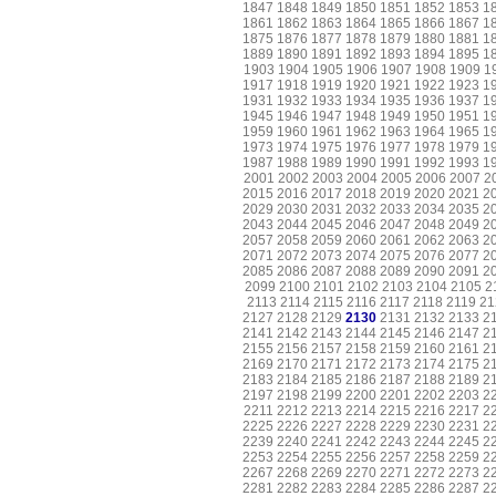
1847
1848
1849
1850
1851
1852
1853
1
1861
1862
1863
1864
1865
1866
1867
1
1875
1876
1877
1878
1879
1880
1881
1
1889
1890
1891
1892
1893
1894
1895
1
1903
1904
1905
1906
1907
1908
1909
1
1917
1918
1919
1920
1921
1922
1923
1
1931
1932
1933
1934
1935
1936
1937
1
1945
1946
1947
1948
1949
1950
1951
1
1959
1960
1961
1962
1963
1964
1965
1
1973
1974
1975
1976
1977
1978
1979
1
1987
1988
1989
1990
1991
1992
1993
1
2001
2002
2003
2004
2005
2006
2007
2
2015
2016
2017
2018
2019
2020
2021
2
2029
2030
2031
2032
2033
2034
2035
2
2043
2044
2045
2046
2047
2048
2049
2
2057
2058
2059
2060
2061
2062
2063
2
2071
2072
2073
2074
2075
2076
2077
2
2085
2086
2087
2088
2089
2090
2091
2
2099
2100
2101
2102
2103
2104
2105
2
2113
2114
2115
2116
2117
2118
2119
21
2127
2128
2129
2130
2131
2132
2133
2
2141
2142
2143
2144
2145
2146
2147
2
2155
2156
2157
2158
2159
2160
2161
2
2169
2170
2171
2172
2173
2174
2175
2
2183
2184
2185
2186
2187
2188
2189
2
2197
2198
2199
2200
2201
2202
2203
2
2211
2212
2213
2214
2215
2216
2217
2
2225
2226
2227
2228
2229
2230
2231
2
2239
2240
2241
2242
2243
2244
2245
2
2253
2254
2255
2256
2257
2258
2259
2
2267
2268
2269
2270
2271
2272
2273
2
2281
2282
2283
2284
2285
2286
2287
2