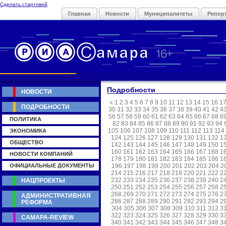
Сделать стартовой
Главная
Новости
Муниципалитеты
Репор
Подробности
НОВОСТИ
«
1
2
3
4
5
6
7
8
9
10
11
12
13
14
15
16
1
ПОДРОБНОСТИ
30
31
32
33
34
35
36
37
38
39
40
41
42
4
56
57
58
59
60
61
62
63
64
65
66
67
68
6
ПОЛИТИКА
82
83
84
85
86
87
88
89
90
91
92
93
94
105
106
107
108
109
110
111
112
113
114
ЭКОНОМИКА
124
125
126
127
128
129
130
131
132
1
ОБЩЕСТВО
142
143
144
145
146
147
148
149
150
1
160
161
162
163
164
165
166
167
168
1
НОВОСТИ КОМПАНИЙ
178
179
180
181
182
183
184
185
186
1
ОФИЦИАЛЬНЫЕ ДОКУМЕНТЫ
196
197
198
199
200
201
202
203
204
2
214
215
216
217
218
219
220
221
222
2
232
233
234
235
236
237
238
239
240
2
НАЦПРОЕКТЫ
250
251
252
253
254
255
256
257
258
2
268
269
270
271
272
273
274
275
276
2
АДМИНИСТРАТИВНАЯ
286
287
288
289
290
291
292
293
294
2
РЕФОРМА
304
305
306
307
308
309
310
311
312
3
322
323
324
325
326
327
328
329
330
3
САМАРА-REVIEW
340
341
342
343
344
345
346
347
348
3