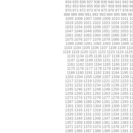
934
935
936
937
938
939
940
941
942
9
952
953
954
955
956
957
958
959
960
9
970
971
972
973
974
975
976
977
978
9
988
989
990
991
992
993
994
995
996
99
1005
1006
1007
1008
1009
1010
1011
1
1019
1020
1021
1022
1023
1024
1025
1
1033
1034
1035
1036
1037
1038
1039
1
1047
1048
1049
1050
1051
1052
1053
1
1061
1062
1063
1064
1065
1066
1067
1
1075
1076
1077
1078
1079
1080
1081
1
1089
1090
1091
1092
1093
1094
1095
1
1103
1104
1105
1106
1107
1108
1109
111
1118
1119
1120
1121
1122
1123
1124
1125
1133
1134
1135
1136
1137
1138
1139
1
1147
1148
1149
1150
1151
1152
1153
1
1161
1162
1163
1164
1165
1166
1167
1
1175
1176
1177
1178
1179
1180
1181
1
1189
1190
1191
1192
1193
1194
1195
1
1203
1204
1205
1206
1207
1208
1209
1
1217
1218
1219
1220
1221
1222
1223
1
1231
1232
1233
1234
1235
1236
1237
1
1245
1246
1247
1248
1249
1250
1251
1
1259
1260
1261
1262
1263
1264
1265
1
1273
1274
1275
1276
1277
1278
1279
1
1287
1288
1289
1290
1291
1292
1293
1
1301
1302
1303
1304
1305
1306
1307
1
1315
1316
1317
1318
1319
1320
1321
1
1329
1330
1331
1332
1333
1334
1335
1
1343
1344
1345
1346
1347
1348
1349
1
1357
1358
1359
1360
1361
1362
1363
1
1371
1372
1373
1374
1375
1376
1377
1
1385
1386
1387
1388
1389
1390
1391
1