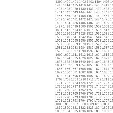
1399
1400
1401
1402
1403
1404
1405
1
1413
1414
1415
1416
1417
1418
1419
1
1427
1428
1429
1430
1431
1432
1433
1
1441
1442
1443
1444
1445
1446
1447
1
1455
1456
1457
1458
1459
1460
1461
1
1469
1470
1471
1472
1473
1474
1475
1
1483
1484
1485
1486
1487
1488
1489
1
1497
1498
1499
1500
1501
1502
1503
1
1511
1512
1513
1514
1515
1516
1517
1
1525
1526
1527
1528
1529
1530
1531
1
1539
1540
1541
1542
1543
1544
1545
1
1553
1554
1555
1556
1557
1558
1559
1
1567
1568
1569
1570
1571
1572
1573
1
1581
1582
1583
1584
1585
1586
1587
1
1595
1596
1597
1598
1599
1600
1601
1
1609
1610
1611
1612
1613
1614
1615
1
1623
1624
1625
1626
1627
1628
1629
1
1637
1638
1639
1640
1641
1642
1643
1
1651
1652
1653
1654
1655
1656
1657
1
1665
1666
1667
1668
1669
1670
1671
1
1679
1680
1681
1682
1683
1684
1685
1
1693
1694
1695
1696
1697
1698
1699
1
1707
1708
1709
1710
1711
1712
1713
1
1721
1722
1723
1724
1725
1726
1727
1
1735
1736
1737
1738
1739
1740
1741
1
1749
1750
1751
1752
1753
1754
1755
1
1763
1764
1765
1766
1767
1768
1769
1
1777
1778
1779
1780
1781
1782
1783
1
1791
1792
1793
1794
1795
1796
1797
1
1805
1806
1807
1808
1809
1810
1811
1
1819
1820
1821
1822
1823
1824
1825
1
1833
1834
1835
1836
1837
1838
1839
1