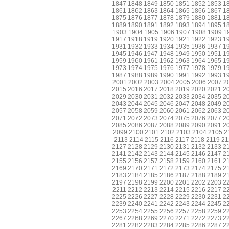
1847
1848
1849
1850
1851
1852
1853
1
1861
1862
1863
1864
1865
1866
1867
1
1875
1876
1877
1878
1879
1880
1881
1
1889
1890
1891
1892
1893
1894
1895
1
1903
1904
1905
1906
1907
1908
1909
1
1917
1918
1919
1920
1921
1922
1923
1
1931
1932
1933
1934
1935
1936
1937
1
1945
1946
1947
1948
1949
1950
1951
1
1959
1960
1961
1962
1963
1964
1965
1
1973
1974
1975
1976
1977
1978
1979
1
1987
1988
1989
1990
1991
1992
1993
1
2001
2002
2003
2004
2005
2006
2007
2
2015
2016
2017
2018
2019
2020
2021
2
2029
2030
2031
2032
2033
2034
2035
2
2043
2044
2045
2046
2047
2048
2049
2
2057
2058
2059
2060
2061
2062
2063
2
2071
2072
2073
2074
2075
2076
2077
2
2085
2086
2087
2088
2089
2090
2091
2
2099
2100
2101
2102
2103
2104
2105
2
2113
2114
2115
2116
2117
2118
2119
21
2127
2128
2129
2130
2131
2132
2133
2
2141
2142
2143
2144
2145
2146
2147
2
2155
2156
2157
2158
2159
2160
2161
2
2169
2170
2171
2172
2173
2174
2175
2
2183
2184
2185
2186
2187
2188
2189
2
2197
2198
2199
2200
2201
2202
2203
2
2211
2212
2213
2214
2215
2216
2217
2
2225
2226
2227
2228
2229
2230
2231
2
2239
2240
2241
2242
2243
2244
2245
2
2253
2254
2255
2256
2257
2258
2259
2
2267
2268
2269
2270
2271
2272
2273
2
2281
2282
2283
2284
2285
2286
2287
2