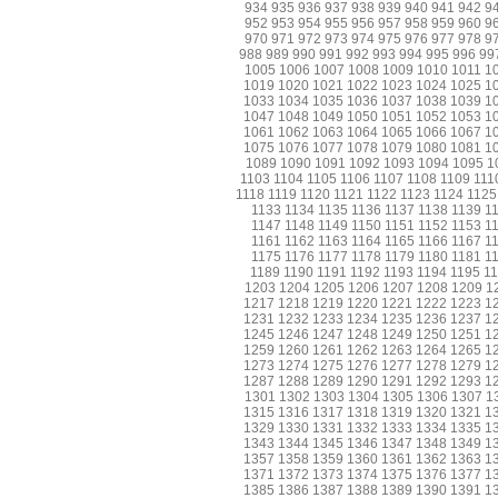
934
935
936
937
938
939
940
941
942
9
952
953
954
955
956
957
958
959
960
9
970
971
972
973
974
975
976
977
978
9
988
989
990
991
992
993
994
995
996
99
1005
1006
1007
1008
1009
1010
1011
1
1019
1020
1021
1022
1023
1024
1025
1
1033
1034
1035
1036
1037
1038
1039
1
1047
1048
1049
1050
1051
1052
1053
1
1061
1062
1063
1064
1065
1066
1067
1
1075
1076
1077
1078
1079
1080
1081
1
1089
1090
1091
1092
1093
1094
1095
1
1103
1104
1105
1106
1107
1108
1109
111
1118
1119
1120
1121
1122
1123
1124
1125
1133
1134
1135
1136
1137
1138
1139
1
1147
1148
1149
1150
1151
1152
1153
1
1161
1162
1163
1164
1165
1166
1167
1
1175
1176
1177
1178
1179
1180
1181
1
1189
1190
1191
1192
1193
1194
1195
1
1203
1204
1205
1206
1207
1208
1209
1
1217
1218
1219
1220
1221
1222
1223
1
1231
1232
1233
1234
1235
1236
1237
1
1245
1246
1247
1248
1249
1250
1251
1
1259
1260
1261
1262
1263
1264
1265
1
1273
1274
1275
1276
1277
1278
1279
1
1287
1288
1289
1290
1291
1292
1293
1
1301
1302
1303
1304
1305
1306
1307
1
1315
1316
1317
1318
1319
1320
1321
1
1329
1330
1331
1332
1333
1334
1335
1
1343
1344
1345
1346
1347
1348
1349
1
1357
1358
1359
1360
1361
1362
1363
1
1371
1372
1373
1374
1375
1376
1377
1
1385
1386
1387
1388
1389
1390
1391
1