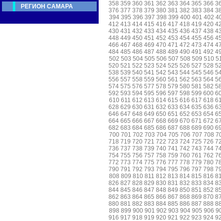
358
359
360
361
362
363
364
365
366
3
РЕГИОН САМАРА
376
377
378
379
380
381
382
383
384
3
394
395
396
397
398
399
400
401
402
4
412
413
414
415
416
417
418
419
420
4
430
431
432
433
434
435
436
437
438
4
448
449
450
451
452
453
454
455
456
4
466
467
468
469
470
471
472
473
474
4
484
485
486
487
488
489
490
491
492
4
502
503
504
505
506
507
508
509
510
5
520
521
522
523
524
525
526
527
528
5
538
539
540
541
542
543
544
545
546
5
556
557
558
559
560
561
562
563
564
5
574
575
576
577
578
579
580
581
582
5
592
593
594
595
596
597
598
599
600
6
610
611
612
613
614
615
616
617
618
6
628
629
630
631
632
633
634
635
636
6
646
647
648
649
650
651
652
653
654
6
664
665
666
667
668
669
670
671
672
6
682
683
684
685
686
687
688
689
690
6
700
701
702
703
704
705
706
707
708
7
718
719
720
721
722
723
724
725
726
7
736
737
738
739
740
741
742
743
744
7
754
755
756
757
758
759
760
761
762
7
772
773
774
775
776
777
778
779
780
7
790
791
792
793
794
795
796
797
798
7
808
809
810
811
812
813
814
815
816
8
826
827
828
829
830
831
832
833
834
8
844
845
846
847
848
849
850
851
852
8
862
863
864
865
866
867
868
869
870
8
880
881
882
883
884
885
886
887
888
8
898
899
900
901
902
903
904
905
906
9
916
917
918
919
920
921
922
923
924
9