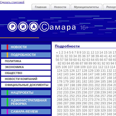
Сделать стартовой
Главная
Новости
Муниципалитеты
Репор
Подробности
НОВОСТИ
«
1
2
3
4
5
6
7
8
9
10
11
12
13
14
15
16
1
ПОДРОБНОСТИ
30
31
32
33
34
35
36
37
38
39
40
41
42
4
56
57
58
59
60
61
62
63
64
65
66
67
68
6
ПОЛИТИКА
82
83
84
85
86
87
88
89
90
91
92
93
94
105
106
107
108
109
110
111
112
113
114
ЭКОНОМИКА
124
125
126
127
128
129
130
131
132
1
ОБЩЕСТВО
142
143
144
145
146
147
148
149
150
1
160
161
162
163
164
165
166
167
168
1
НОВОСТИ КОМПАНИЙ
178
179
180
181
182
183
184
185
186
1
ОФИЦИАЛЬНЫЕ ДОКУМЕНТЫ
196
197
198
199
200
201
202
203
204
2
214
215
216
217
218
219
220
221
222
2
232
233
234
235
236
237
238
239
240
2
НАЦПРОЕКТЫ
250
251
252
253
254
255
256
257
258
2
268
269
270
271
272
273
274
275
276
2
АДМИНИСТРАТИВНАЯ
286
287
288
289
290
291
292
293
294
2
РЕФОРМА
304
305
306
307
308
309
310
311
312
3
322
323
324
325
326
327
328
329
330
3
САМАРА-REVIEW
340
341
342
343
344
345
346
347
348
3