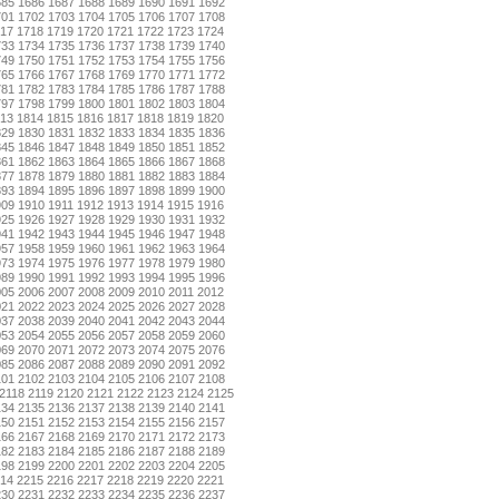
685
1686
1687
1688
1689
1690
1691
1692
701
1702
1703
1704
1705
1706
1707
1708
17
1718
1719
1720
1721
1722
1723
1724
733
1734
1735
1736
1737
1738
1739
1740
749
1750
1751
1752
1753
1754
1755
1756
765
1766
1767
1768
1769
1770
1771
1772
781
1782
1783
1784
1785
1786
1787
1788
797
1798
1799
1800
1801
1802
1803
1804
13
1814
1815
1816
1817
1818
1819
1820
829
1830
1831
1832
1833
1834
1835
1836
845
1846
1847
1848
1849
1850
1851
1852
861
1862
1863
1864
1865
1866
1867
1868
877
1878
1879
1880
1881
1882
1883
1884
893
1894
1895
1896
1897
1898
1899
1900
909
1910
1911
1912
1913
1914
1915
1916
925
1926
1927
1928
1929
1930
1931
1932
941
1942
1943
1944
1945
1946
1947
1948
957
1958
1959
1960
1961
1962
1963
1964
973
1974
1975
1976
1977
1978
1979
1980
989
1990
1991
1992
1993
1994
1995
1996
005
2006
2007
2008
2009
2010
2011
2012
021
2022
2023
2024
2025
2026
2027
2028
037
2038
2039
2040
2041
2042
2043
2044
053
2054
2055
2056
2057
2058
2059
2060
069
2070
2071
2072
2073
2074
2075
2076
085
2086
2087
2088
2089
2090
2091
2092
101
2102
2103
2104
2105
2106
2107
2108
2118
2119
2120
2121
2122
2123
2124
2125
134
2135
2136
2137
2138
2139
2140
2141
150
2151
2152
2153
2154
2155
2156
2157
166
2167
2168
2169
2170
2171
2172
2173
182
2183
2184
2185
2186
2187
2188
2189
198
2199
2200
2201
2202
2203
2204
2205
14
2215
2216
2217
2218
2219
2220
2221
230
2231
2232
2233
2234
2235
2236
2237