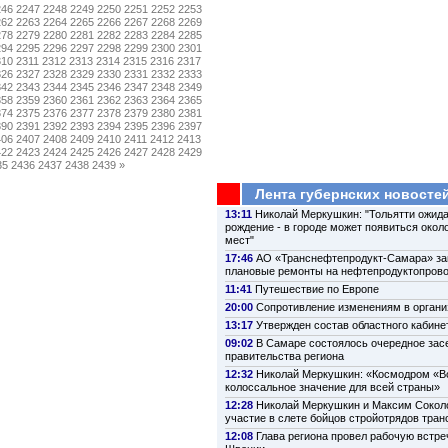
246
2247
2248
2249
2250
2251
2252
2253
262
2263
2264
2265
2266
2267
2268
2269
278
2279
2280
2281
2282
2283
2284
2285
294
2295
2296
2297
2298
2299
2300
2301
310
2311
2312
2313
2314
2315
2316
2317
326
2327
2328
2329
2330
2331
2332
2333
342
2343
2344
2345
2346
2347
2348
2349
358
2359
2360
2361
2362
2363
2364
2365
374
2375
2376
2377
2378
2379
2380
2381
390
2391
2392
2393
2394
2395
2396
2397
406
2407
2408
2409
2410
2411
2412
2413
422
2423
2424
2425
2426
2427
2428
2429
35
2436
2437
2438
2439
»
Лента губернских новосте
13:11
Николай Меркушкин: "Тольятти ожида
рождение - в городе может появиться около
мест"
17:46
АО «Транснефтепродукт-Самара» з
плановые ремонты на нефтепродуктопров
11:41
Путешествие по Европе
20:00
Сопротивление изменениям в органи
13:17
Утвержден состав областного кабине
09:02
В Самаре состоялось очередное зас
правительства региона
12:32
Николай Меркушкин: «Космодром «В
колоссальное значение для всей страны»
12:28
Николай Меркушкин и Максим Сокол
участие в слете бойцов стройотрядов тра
12:08
Глава региона провел рабочую встре