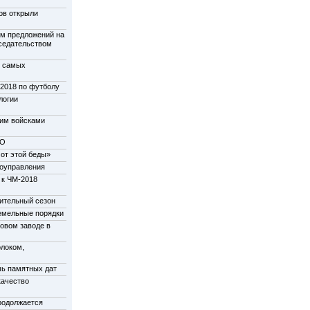
ов открыли
м предложений на
дседательством
у самых
-2018 по футболу
логии
щим войсками
НО
от этой беды»
моуправления
 к ЧМ-2018
пительный сезон
емельные порядки
новом заводе в
олоком,
мь памятных дат
качество
родолжается