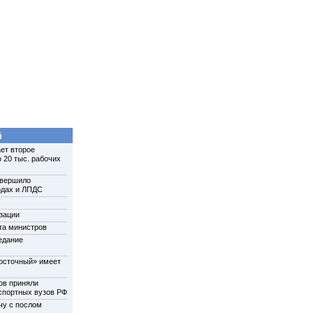
й
ет второе
 20 тыс. рабочих
авершило
одах и ЛПДС
зации
та министров
едание
осточный» имеет
ов приняли
нспортных вузов РФ
чу с послом