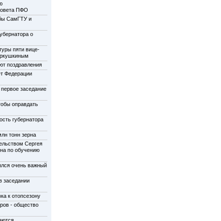
ю
совета ПФО
бы СамГТУ и
убернатора о
туры пяти вице-
еркушкиным
ют поздравления
ет Федерации
 первое заседание
тобы оправдать
ость губернатора
лн тонн зерна
ельством Сергея
на по обучению
ялся очень важный
в заседании
ка к отопсезону
ров - общество
аются