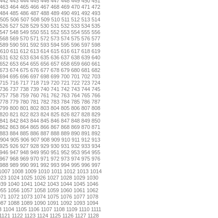
442
443
444
445
446
447
448
449
450
451
463
464
465
466
467
468
469
470
471
472
484
485
486
487
488
489
490
491
492
493
505
506
507
508
509
510
511
512
513
514
526
527
528
529
530
531
532
533
534
535
547
548
549
550
551
552
553
554
555
556
568
569
570
571
572
573
574
575
576
577
589
590
591
592
593
594
595
596
597
598
610
611
612
613
614
615
616
617
618
619
631
632
633
634
635
636
637
638
639
640
652
653
654
655
656
657
658
659
660
661
673
674
675
676
677
678
679
680
681
682
694
695
696
697
698
699
700
701
702
703
715
716
717
718
719
720
721
722
723
724
736
737
738
739
740
741
742
743
744
745
757
758
759
760
761
762
763
764
765
766
778
779
780
781
782
783
784
785
786
787
799
800
801
802
803
804
805
806
807
808
820
821
822
823
824
825
826
827
828
829
841
842
843
844
845
846
847
848
849
850
862
863
864
865
866
867
868
869
870
871
883
884
885
886
887
888
889
890
891
892
904
905
906
907
908
909
910
911
912
913
925
926
927
928
929
930
931
932
933
934
946
947
948
949
950
951
952
953
954
955
967
968
969
970
971
972
973
974
975
976
988
989
990
991
992
993
994
995
996
997
1007
1008
1009
1010
1011
1012
1013
1014
023
1024
1025
1026
1027
1028
1029
1030
039
1040
1041
1042
1043
1044
1045
1046
055
1056
1057
1058
1059
1060
1061
1062
071
1072
1073
1074
1075
1076
1077
1078
087
1088
1089
1090
1091
1092
1093
1094
3
1104
1105
1106
1107
1108
1109
1110
1111
1121
1122
1123
1124
1125
1126
1127
1128