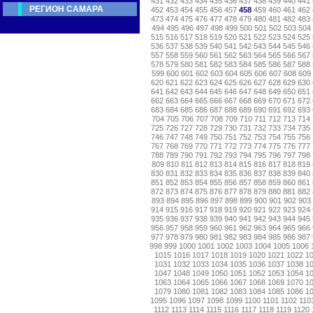
431
432
433
434
435
436
437
438
439
440
441
РЕГИОН САМАРА
452
453
454
455
456
457
458
459
460
461
462
473
474
475
476
477
478
479
480
481
482
483
494
495
496
497
498
499
500
501
502
503
504
515
516
517
518
519
520
521
522
523
524
525
536
537
538
539
540
541
542
543
544
545
546
557
558
559
560
561
562
563
564
565
566
567
578
579
580
581
582
583
584
585
586
587
588
599
600
601
602
603
604
605
606
607
608
609
620
621
622
623
624
625
626
627
628
629
630
641
642
643
644
645
646
647
648
649
650
651
662
663
664
665
666
667
668
669
670
671
672
683
684
685
686
687
688
689
690
691
692
693
704
705
706
707
708
709
710
711
712
713
714
725
726
727
728
729
730
731
732
733
734
735
746
747
748
749
750
751
752
753
754
755
756
767
768
769
770
771
772
773
774
775
776
777
788
789
790
791
792
793
794
795
796
797
798
809
810
811
812
813
814
815
816
817
818
819
830
831
832
833
834
835
836
837
838
839
840
851
852
853
854
855
856
857
858
859
860
861
872
873
874
875
876
877
878
879
880
881
882
893
894
895
896
897
898
899
900
901
902
903
914
915
916
917
918
919
920
921
922
923
924
935
936
937
938
939
940
941
942
943
944
945
956
957
958
959
960
961
962
963
964
965
966
977
978
979
980
981
982
983
984
985
986
987
998
999
1000
1001
1002
1003
1004
1005
1006
1015
1016
1017
1018
1019
1020
1021
1022
1
1031
1032
1033
1034
1035
1036
1037
1038
1
1047
1048
1049
1050
1051
1052
1053
1054
1
1063
1064
1065
1066
1067
1068
1069
1070
1
1079
1080
1081
1082
1083
1084
1085
1086
1
1095
1096
1097
1098
1099
1100
1101
1102
110
1112
1113
1114
1115
1116
1117
1118
1119
1120