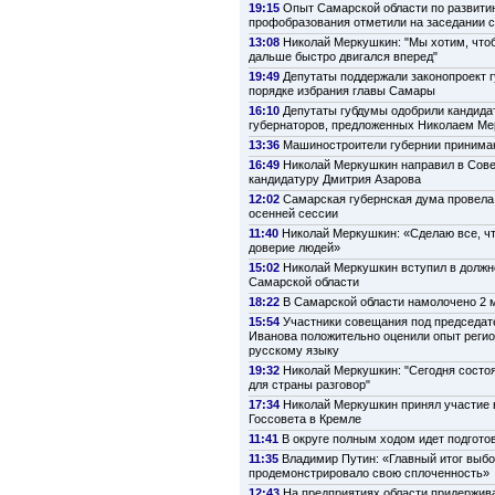
19:15
Опыт Самарской области по развити
профобразования отметили на заседании 
13:08
Николай Меркушкин: "Мы хотим, что
дальше быстро двигался вперед"
19:49
Депутаты поддержали законопроект г
порядке избрания главы Самары
16:10
Депутаты губдумы одобрили кандида
губернаторов, предложенных Николаем М
13:36
Машиностроители губернии принима
16:49
Николай Меркушкин направил в Сов
кандидатуру Дмитрия Азарова
12:02
Самарская губернская дума провела
осенней сессии
11:40
Николай Меркушкин: «Сделаю все, ч
доверие людей»
15:02
Николай Меркушкин вступил в должн
Самарской области
18:22
В Самарской области намолочено 2 м
15:54
Участники совещания под председат
Иванова положительно оценили опыт регио
русскому языку
19:32
Николай Меркушкин: "Сегодня состо
для страны разговор"
17:34
Николай Меркушкин принял участие 
Госсовета в Кремле
11:41
В округе полным ходом идет подготов
11:35
Владимир Путин: «Главный итог выбо
продемонстрировало свою сплоченность»
12:43
На предприятиях области придержив