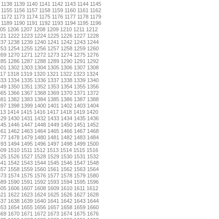
1138
1139
1140
1141
1142
1143
1144
1145
1155
1156
1157
1158
1159
1160
1161
1162
1172
1173
1174
1175
1176
1177
1178
1179
1189
1190
1191
1192
1193
1194
1195
1196
05
1206
1207
1208
1209
1210
1211
1212
221
1222
1223
1224
1225
1226
1227
1228
237
1238
1239
1240
1241
1242
1243
1244
253
1254
1255
1256
1257
1258
1259
1260
269
1270
1271
1272
1273
1274
1275
1276
285
1286
1287
1288
1289
1290
1291
1292
301
1302
1303
1304
1305
1306
1307
1308
17
1318
1319
1320
1321
1322
1323
1324
333
1334
1335
1336
1337
1338
1339
1340
349
1350
1351
1352
1353
1354
1355
1356
365
1366
1367
1368
1369
1370
1371
1372
381
1382
1383
1384
1385
1386
1387
1388
397
1398
1399
1400
1401
1402
1403
1404
13
1414
1415
1416
1417
1418
1419
1420
429
1430
1431
1432
1433
1434
1435
1436
445
1446
1447
1448
1449
1450
1451
1452
461
1462
1463
1464
1465
1466
1467
1468
477
1478
1479
1480
1481
1482
1483
1484
493
1494
1495
1496
1497
1498
1499
1500
509
1510
1511
1512
1513
1514
1515
1516
525
1526
1527
1528
1529
1530
1531
1532
541
1542
1543
1544
1545
1546
1547
1548
557
1558
1559
1560
1561
1562
1563
1564
573
1574
1575
1576
1577
1578
1579
1580
589
1590
1591
1592
1593
1594
1595
1596
605
1606
1607
1608
1609
1610
1611
1612
621
1622
1623
1624
1625
1626
1627
1628
637
1638
1639
1640
1641
1642
1643
1644
653
1654
1655
1656
1657
1658
1659
1660
669
1670
1671
1672
1673
1674
1675
1676