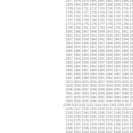
1677
1678
1679
1680
1681
1682
1683
1684
1
1693
1694
1695
1696
1697
1698
1699
1700
1
1709
1710
1711
1712
1713
1714
1715
1716
17
1725
1726
1727
1728
1729
1730
1731
1732
1
1741
1742
1743
1744
1745
1746
1747
1748
1
1757
1758
1759
1760
1761
1762
1763
1764
1
1773
1774
1775
1776
1777
1778
1779
1780
1
1789
1790
1791
1792
1793
1794
1795
1796
1
1805
1806
1807
1808
1809
1810
1811
1812
18
1821
1822
1823
1824
1825
1826
1827
1828
1
1837
1838
1839
1840
1841
1842
1843
1844
1
1853
1854
1855
1856
1857
1858
1859
1860
1
1869
1870
1871
1872
1873
1874
1875
1876
1
1885
1886
1887
1888
1889
1890
1891
1892
1
1901
1902
1903
1904
1905
1906
1907
1908
1
1917
1918
1919
1920
1921
1922
1923
1924
1
1933
1934
1935
1936
1937
1938
1939
1940
1
1949
1950
1951
1952
1953
1954
1955
1956
1
1965
1966
1967
1968
1969
1970
1971
1972
1
1981
1982
1983
1984
1985
1986
1987
1988
1
1997
1998
1999
2000
2001
2002
2003
2004
2
2013
2014
2015
2016
2017
2018
2019
2020
2
2029
2030
2031
2032
2033
2034
2035
2036
2
2045
2046
2047
2048
2049
2050
2051
2052
2
2061
2062
2063
2064
2065
2066
2067
2068
2
2077
2078
2079
2080
2081
2082
2083
2084
2
2093
2094
2095
2096
2097
2098
2099
2100
2
2109
2110
2111
2112
2113
2114
2115
2116
2117
2126
2127
2128
2129
2130
2131
2132
2133
2
2142
2143
2144
2145
2146
2147
2148
2149
2
2158
2159
2160
2161
2162
2163
2164
2165
2
2174
2175
2176
2177
2178
2179
2180
2181
2
2190
2191
2192
2193
2194
2195
2196
2197
2
2206
2207
2208
2209
2210
2211
2212
2213
22
2222
2223
2224
2225
2226
2227
2228
2229
2