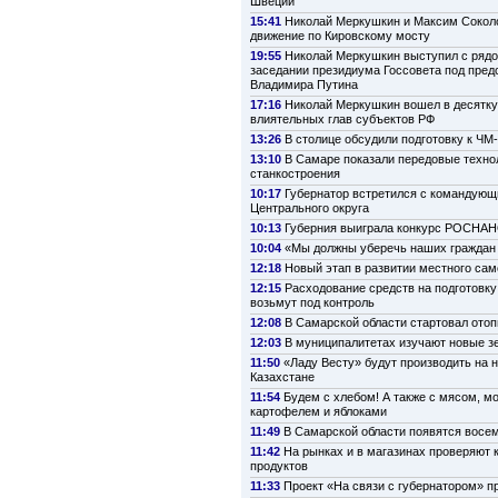
Швеции
15:41
Николай Меркушкин и Максим Сокол
движение по Кировскому мосту
19:55
Николай Меркушкин выступил с рядо
заседании президиума Госсовета под пре
Владимира Путина
17:16
Николай Меркушкин вошел в десятк
влиятельных глав субъектов РФ
13:26
В столице обсудили подготовку к ЧМ
13:10
В Самаре показали передовые техно
станкостроения
10:17
Губернатор встретился с командую
Центрального округа
10:13
Губерния выиграла конкурс РОСНА
10:04
«Мы должны уберечь наших граждан 
12:18
Новый этап в развитии местного са
12:15
Расходование средств на подготовку
возьмут под контроль
12:08
В Самарской области стартовал ото
12:03
В муниципалитетах изучают новые з
11:50
«Ладу Весту» будут производить на 
Казахстане
11:54
Будем с хлебом! А также с мясом, м
картофелем и яблоками
11:49
В Самарской области появятся восе
11:42
На рынках и в магазинах проверяют 
продуктов
11:33
Проект «На связи с губернатором» п