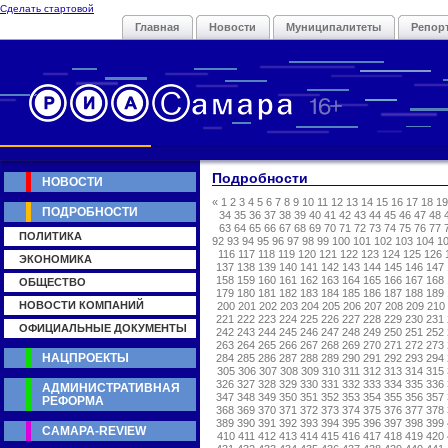
Сделать стартовой
Главная
Новости
Муниципалитеты
Репор
Подробности
НОВОСТИ
«
1
2
3
4
5
6
7
8
9
10
11
12
13
14
15
16
17
18
19
ПОДРОБНОСТИ
34
35
36
37
38
39
40
41
42
43
44
45
46
47
48
63
64
65
66
67
68
69
70
71
72
73
74
75
76
77
ПОЛИТИКА
92
93
94
95
96
97
98
99
100
101
102
103
104
1
116
117
118
119
120
121
122
123
124
125
126
ЭКОНОМИКА
137
138
139
140
141
142
143
144
145
146
147
158
159
160
161
162
163
164
165
166
167
168
ОБЩЕСТВО
179
180
181
182
183
184
185
186
187
188
189
НОВОСТИ КОМПАНИЙ
200
201
202
203
204
205
206
207
208
209
210
221
222
223
224
225
226
227
228
229
230
231
ОФИЦИАЛЬНЫЕ ДОКУМЕНТЫ
242
243
244
245
246
247
248
249
250
251
252
263
264
265
266
267
268
269
270
271
272
273
НАЦПРОЕКТЫ
284
285
286
287
288
289
290
291
292
293
294
305
306
307
308
309
310
311
312
313
314
315
326
327
328
329
330
331
332
333
334
335
336
АДМИНИСТРАТИВНАЯ
347
348
349
350
351
352
353
354
355
356
357
РЕФОРМА
368
369
370
371
372
373
374
375
376
377
378
389
390
391
392
393
394
395
396
397
398
399
САМАРА-REVIEW
410
411
412
413
414
415
416
417
418
419
420