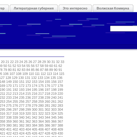
тер
Литературная губерния
Это интересно
Волжская Коммуна
20
21
22
23
24
25
26
27
28
29
30
31
32
33
49
50
51
52
53
54
55
56
57
58
59
60
61
62
78
79
80
81
82
83
84
85
86
87
88
89
90
91
05
106
107
108
109
110
111
112
113
114
115
127
128
129
130
131
132
133
134
135
136
148
149
150
151
152
153
154
155
156
157
169
170
171
172
173
174
175
176
177
178
190
191
192
193
194
195
196
197
198
199
211
212
213
214
215
216
217
218
219
220
232
233
234
235
236
237
238
239
240
241
253
254
255
256
257
258
259
260
261
262
274
275
276
277
278
279
280
281
282
283
295
296
297
298
299
300
301
302
303
304
316
317
318
319
320
321
322
323
324
325
337
338
339
340
341
342
343
344
345
346
358
359
360
361
362
363
364
365
366
367
379
380
381
382
383
384
385
386
387
388
400
401
402
403
404
405
406
407
408
409
421
422
423
424
425
426
427
428
429
430