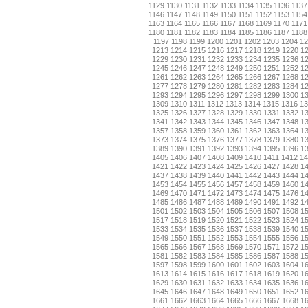
1129
1130
1131
1132
1133
1134
1135
1136
1137
1146
1147
1148
1149
1150
1151
1152
1153
1154
1163
1164
1165
1166
1167
1168
1169
1170
1171
1180
1181
1182
1183
1184
1185
1186
1187
1188
1197
1198
1199
1200
1201
1202
1203
1204
12
1213
1214
1215
1216
1217
1218
1219
1220
1
1229
1230
1231
1232
1233
1234
1235
1236
1
1245
1246
1247
1248
1249
1250
1251
1252
1
1261
1262
1263
1264
1265
1266
1267
1268
1
1277
1278
1279
1280
1281
1282
1283
1284
1
1293
1294
1295
1296
1297
1298
1299
1300
1
1309
1310
1311
1312
1313
1314
1315
1316
13
1325
1326
1327
1328
1329
1330
1331
1332
1
1341
1342
1343
1344
1345
1346
1347
1348
1
1357
1358
1359
1360
1361
1362
1363
1364
1
1373
1374
1375
1376
1377
1378
1379
1380
1
1389
1390
1391
1392
1393
1394
1395
1396
1
1405
1406
1407
1408
1409
1410
1411
1412
14
1421
1422
1423
1424
1425
1426
1427
1428
1
1437
1438
1439
1440
1441
1442
1443
1444
1
1453
1454
1455
1456
1457
1458
1459
1460
1
1469
1470
1471
1472
1473
1474
1475
1476
1
1485
1486
1487
1488
1489
1490
1491
1492
1
1501
1502
1503
1504
1505
1506
1507
1508
1
1517
1518
1519
1520
1521
1522
1523
1524
1
1533
1534
1535
1536
1537
1538
1539
1540
1
1549
1550
1551
1552
1553
1554
1555
1556
1
1565
1566
1567
1568
1569
1570
1571
1572
1
1581
1582
1583
1584
1585
1586
1587
1588
1
1597
1598
1599
1600
1601
1602
1603
1604
1
1613
1614
1615
1616
1617
1618
1619
1620
1
1629
1630
1631
1632
1633
1634
1635
1636
1
1645
1646
1647
1648
1649
1650
1651
1652
1
1661
1662
1663
1664
1665
1666
1667
1668
1