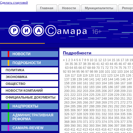
Сделать стартовой
Главная
Новости
Муниципалитеты
Репор
Подробности
НОВОСТИ
«
1
2
3
4
5
6
7
8
9
10
11
12
13
14
15
16
17
18
19
ПОДРОБНОСТИ
34
35
36
37
38
39
40
41
42
43
44
45
46
47
48
63
64
65
66
67
68
69
70
71
72
73
74
75
76
77
ПОЛИТИКА
92
93
94
95
96
97
98
99
100
101
102
103
104
1
116
117
118
119
120
121
122
123
124
125
126
ЭКОНОМИКА
137
138
139
140
141
142
143
144
145
146
147
158
159
160
161
162
163
164
165
166
167
168
ОБЩЕСТВО
179
180
181
182
183
184
185
186
187
188
189
НОВОСТИ КОМПАНИЙ
200
201
202
203
204
205
206
207
208
209
210
221
222
223
224
225
226
227
228
229
230
231
ОФИЦИАЛЬНЫЕ ДОКУМЕНТЫ
242
243
244
245
246
247
248
249
250
251
252
263
264
265
266
267
268
269
270
271
272
273
НАЦПРОЕКТЫ
284
285
286
287
288
289
290
291
292
293
294
305
306
307
308
309
310
311
312
313
314
315
326
327
328
329
330
331
332
333
334
335
336
АДМИНИСТРАТИВНАЯ
347
348
349
350
351
352
353
354
355
356
357
РЕФОРМА
368
369
370
371
372
373
374
375
376
377
378
389
390
391
392
393
394
395
396
397
398
399
САМАРА-REVIEW
410
411
412
413
414
415
416
417
418
419
420