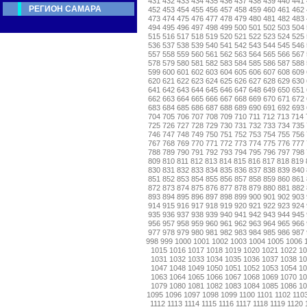
431
432
433
434
435
436
437
438
439
440
441
РЕГИОН САМАРА
452
453
454
455
456
457
458
459
460
461
462
473
474
475
476
477
478
479
480
481
482
483
494
495
496
497
498
499
500
501
502
503
504
515
516
517
518
519
520
521
522
523
524
525
536
537
538
539
540
541
542
543
544
545
546
557
558
559
560
561
562
563
564
565
566
567
578
579
580
581
582
583
584
585
586
587
588
599
600
601
602
603
604
605
606
607
608
609
620
621
622
623
624
625
626
627
628
629
630
641
642
643
644
645
646
647
648
649
650
651
662
663
664
665
666
667
668
669
670
671
672
683
684
685
686
687
688
689
690
691
692
693
704
705
706
707
708
709
710
711
712
713
714
725
726
727
728
729
730
731
732
733
734
735
746
747
748
749
750
751
752
753
754
755
756
767
768
769
770
771
772
773
774
775
776
777
788
789
790
791
792
793
794
795
796
797
798
809
810
811
812
813
814
815
816
817
818
819
830
831
832
833
834
835
836
837
838
839
840
851
852
853
854
855
856
857
858
859
860
861
872
873
874
875
876
877
878
879
880
881
882
893
894
895
896
897
898
899
900
901
902
903
914
915
916
917
918
919
920
921
922
923
924
935
936
937
938
939
940
941
942
943
944
945
956
957
958
959
960
961
962
963
964
965
966
977
978
979
980
981
982
983
984
985
986
987
998
999
1000
1001
1002
1003
1004
1005
1006
1015
1016
1017
1018
1019
1020
1021
1022
1
1031
1032
1033
1034
1035
1036
1037
1038
1
1047
1048
1049
1050
1051
1052
1053
1054
1
1063
1064
1065
1066
1067
1068
1069
1070
1
1079
1080
1081
1082
1083
1084
1085
1086
1
1095
1096
1097
1098
1099
1100
1101
1102
110
1112
1113
1114
1115
1116
1117
1118
1119
1120