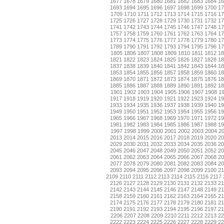
1677
1678
1679
1680
1681
1682
1683
1684
1
1693
1694
1695
1696
1697
1698
1699
1700
1
1709
1710
1711
1712
1713
1714
1715
1716
17
1725
1726
1727
1728
1729
1730
1731
1732
1
1741
1742
1743
1744
1745
1746
1747
1748
1
1757
1758
1759
1760
1761
1762
1763
1764
1
1773
1774
1775
1776
1777
1778
1779
1780
1
1789
1790
1791
1792
1793
1794
1795
1796
1
1805
1806
1807
1808
1809
1810
1811
1812
18
1821
1822
1823
1824
1825
1826
1827
1828
1
1837
1838
1839
1840
1841
1842
1843
1844
1
1853
1854
1855
1856
1857
1858
1859
1860
1
1869
1870
1871
1872
1873
1874
1875
1876
1
1885
1886
1887
1888
1889
1890
1891
1892
1
1901
1902
1903
1904
1905
1906
1907
1908
1
1917
1918
1919
1920
1921
1922
1923
1924
1
1933
1934
1935
1936
1937
1938
1939
1940
1
1949
1950
1951
1952
1953
1954
1955
1956
1
1965
1966
1967
1968
1969
1970
1971
1972
1
1981
1982
1983
1984
1985
1986
1987
1988
1
1997
1998
1999
2000
2001
2002
2003
2004
2
2013
2014
2015
2016
2017
2018
2019
2020
2
2029
2030
2031
2032
2033
2034
2035
2036
2
2045
2046
2047
2048
2049
2050
2051
2052
2
2061
2062
2063
2064
2065
2066
2067
2068
2
2077
2078
2079
2080
2081
2082
2083
2084
2
2093
2094
2095
2096
2097
2098
2099
2100
2
2109
2110
2111
2112
2113
2114
2115
2116
2117
2126
2127
2128
2129
2130
2131
2132
2133
2
2142
2143
2144
2145
2146
2147
2148
2149
2
2158
2159
2160
2161
2162
2163
2164
2165
2
2174
2175
2176
2177
2178
2179
2180
2181
2
2190
2191
2192
2193
2194
2195
2196
2197
2
2206
2207
2208
2209
2210
2211
2212
2213
22
2222
2223
2224
2225
2226
2227
2228
2229
2