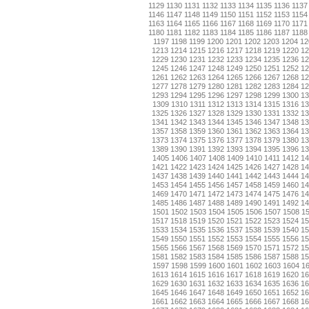
1129
1130
1131
1132
1133
1134
1135
1136
1137
1146
1147
1148
1149
1150
1151
1152
1153
1154
1163
1164
1165
1166
1167
1168
1169
1170
1171
1180
1181
1182
1183
1184
1185
1186
1187
1188
1197
1198
1199
1200
1201
1202
1203
1204
12
1213
1214
1215
1216
1217
1218
1219
1220
1
1229
1230
1231
1232
1233
1234
1235
1236
1
1245
1246
1247
1248
1249
1250
1251
1252
1
1261
1262
1263
1264
1265
1266
1267
1268
1
1277
1278
1279
1280
1281
1282
1283
1284
1
1293
1294
1295
1296
1297
1298
1299
1300
1
1309
1310
1311
1312
1313
1314
1315
1316
13
1325
1326
1327
1328
1329
1330
1331
1332
1
1341
1342
1343
1344
1345
1346
1347
1348
1
1357
1358
1359
1360
1361
1362
1363
1364
1
1373
1374
1375
1376
1377
1378
1379
1380
1
1389
1390
1391
1392
1393
1394
1395
1396
1
1405
1406
1407
1408
1409
1410
1411
1412
14
1421
1422
1423
1424
1425
1426
1427
1428
1
1437
1438
1439
1440
1441
1442
1443
1444
1
1453
1454
1455
1456
1457
1458
1459
1460
1
1469
1470
1471
1472
1473
1474
1475
1476
1
1485
1486
1487
1488
1489
1490
1491
1492
1
1501
1502
1503
1504
1505
1506
1507
1508
1
1517
1518
1519
1520
1521
1522
1523
1524
1
1533
1534
1535
1536
1537
1538
1539
1540
1
1549
1550
1551
1552
1553
1554
1555
1556
1
1565
1566
1567
1568
1569
1570
1571
1572
1
1581
1582
1583
1584
1585
1586
1587
1588
1
1597
1598
1599
1600
1601
1602
1603
1604
1
1613
1614
1615
1616
1617
1618
1619
1620
1
1629
1630
1631
1632
1633
1634
1635
1636
1
1645
1646
1647
1648
1649
1650
1651
1652
1
1661
1662
1663
1664
1665
1666
1667
1668
1