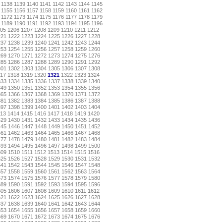
1138
1139
1140
1141
1142
1143
1144
1145
1155
1156
1157
1158
1159
1160
1161
1162
1172
1173
1174
1175
1176
1177
1178
1179
1189
1190
1191
1192
1193
1194
1195
1196
05
1206
1207
1208
1209
1210
1211
1212
221
1222
1223
1224
1225
1226
1227
1228
237
1238
1239
1240
1241
1242
1243
1244
253
1254
1255
1256
1257
1258
1259
1260
269
1270
1271
1272
1273
1274
1275
1276
285
1286
1287
1288
1289
1290
1291
1292
301
1302
1303
1304
1305
1306
1307
1308
17
1318
1319
1320
1321
1322
1323
1324
333
1334
1335
1336
1337
1338
1339
1340
349
1350
1351
1352
1353
1354
1355
1356
365
1366
1367
1368
1369
1370
1371
1372
381
1382
1383
1384
1385
1386
1387
1388
397
1398
1399
1400
1401
1402
1403
1404
13
1414
1415
1416
1417
1418
1419
1420
429
1430
1431
1432
1433
1434
1435
1436
445
1446
1447
1448
1449
1450
1451
1452
461
1462
1463
1464
1465
1466
1467
1468
477
1478
1479
1480
1481
1482
1483
1484
493
1494
1495
1496
1497
1498
1499
1500
509
1510
1511
1512
1513
1514
1515
1516
525
1526
1527
1528
1529
1530
1531
1532
541
1542
1543
1544
1545
1546
1547
1548
557
1558
1559
1560
1561
1562
1563
1564
573
1574
1575
1576
1577
1578
1579
1580
589
1590
1591
1592
1593
1594
1595
1596
605
1606
1607
1608
1609
1610
1611
1612
621
1622
1623
1624
1625
1626
1627
1628
637
1638
1639
1640
1641
1642
1643
1644
653
1654
1655
1656
1657
1658
1659
1660
669
1670
1671
1672
1673
1674
1675
1676