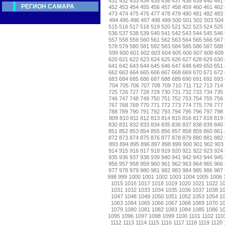
431
432
433
434
435
436
437
438
439
440
441
РЕГИОН САМАРА
452
453
454
455
456
457
458
459
460
461
462
473
474
475
476
477
478
479
480
481
482
483
494
495
496
497
498
499
500
501
502
503
504
515
516
517
518
519
520
521
522
523
524
525
536
537
538
539
540
541
542
543
544
545
546
557
558
559
560
561
562
563
564
565
566
567
578
579
580
581
582
583
584
585
586
587
588
599
600
601
602
603
604
605
606
607
608
609
620
621
622
623
624
625
626
627
628
629
630
641
642
643
644
645
646
647
648
649
650
651
662
663
664
665
666
667
668
669
670
671
672
683
684
685
686
687
688
689
690
691
692
693
704
705
706
707
708
709
710
711
712
713
714
725
726
727
728
729
730
731
732
733
734
735
746
747
748
749
750
751
752
753
754
755
756
767
768
769
770
771
772
773
774
775
776
777
788
789
790
791
792
793
794
795
796
797
798
809
810
811
812
813
814
815
816
817
818
819
830
831
832
833
834
835
836
837
838
839
840
851
852
853
854
855
856
857
858
859
860
861
872
873
874
875
876
877
878
879
880
881
882
893
894
895
896
897
898
899
900
901
902
903
914
915
916
917
918
919
920
921
922
923
924
935
936
937
938
939
940
941
942
943
944
945
956
957
958
959
960
961
962
963
964
965
966
977
978
979
980
981
982
983
984
985
986
987
998
999
1000
1001
1002
1003
1004
1005
1006
1015
1016
1017
1018
1019
1020
1021
1022
1
1031
1032
1033
1034
1035
1036
1037
1038
1
1047
1048
1049
1050
1051
1052
1053
1054
1
1063
1064
1065
1066
1067
1068
1069
1070
1
1079
1080
1081
1082
1083
1084
1085
1086
1
1095
1096
1097
1098
1099
1100
1101
1102
110
1112
1113
1114
1115
1116
1117
1118
1119
1120