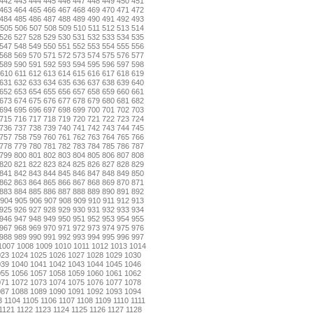
442
443
444
445
446
447
448
449
450
451
463
464
465
466
467
468
469
470
471
472
484
485
486
487
488
489
490
491
492
493
505
506
507
508
509
510
511
512
513
514
526
527
528
529
530
531
532
533
534
535
547
548
549
550
551
552
553
554
555
556
568
569
570
571
572
573
574
575
576
577
589
590
591
592
593
594
595
596
597
598
610
611
612
613
614
615
616
617
618
619
631
632
633
634
635
636
637
638
639
640
652
653
654
655
656
657
658
659
660
661
673
674
675
676
677
678
679
680
681
682
694
695
696
697
698
699
700
701
702
703
715
716
717
718
719
720
721
722
723
724
736
737
738
739
740
741
742
743
744
745
757
758
759
760
761
762
763
764
765
766
778
779
780
781
782
783
784
785
786
787
799
800
801
802
803
804
805
806
807
808
820
821
822
823
824
825
826
827
828
829
841
842
843
844
845
846
847
848
849
850
862
863
864
865
866
867
868
869
870
871
883
884
885
886
887
888
889
890
891
892
904
905
906
907
908
909
910
911
912
913
925
926
927
928
929
930
931
932
933
934
946
947
948
949
950
951
952
953
954
955
967
968
969
970
971
972
973
974
975
976
988
989
990
991
992
993
994
995
996
997
1007
1008
1009
1010
1011
1012
1013
1014
023
1024
1025
1026
1027
1028
1029
1030
039
1040
1041
1042
1043
1044
1045
1046
055
1056
1057
1058
1059
1060
1061
1062
071
1072
1073
1074
1075
1076
1077
1078
087
1088
1089
1090
1091
1092
1093
1094
3
1104
1105
1106
1107
1108
1109
1110
1111
1121
1122
1123
1124
1125
1126
1127
1128