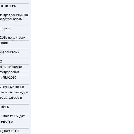
ов открыли
м предложений на
дседательством
у самых
-2018 по футболу
логии
щим войсками
НО
от этой беды»
моуправления
 к ЧМ-2018
пительный сезон
емельные порядки
новом заводе в
олоком,
мь памятных дат
качество
родолжается