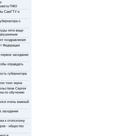
ю
совета ПФО
бы СамГТУ и
убернатора о
туры пяти вице-
еркушкиным
ют поздравления
ет Федерации
 первое заседание
тобы оправдать
ость губернатора
лн тонн зерна
ельством Сергея
на по обучению
ялся очень важный
в заседании
ка к отопсезону
ров - общество
аются