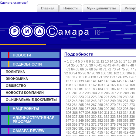
Сделать стартовой
Главная
Новости
Муниципалитеты
Репор
Подробности
НОВОСТИ
«
1
2
3
4
5
6
7
8
9
10
11
12
13
14
15
16
17
18
19
ПОДРОБНОСТИ
34
35
36
37
38
39
40
41
42
43
44
45
46
47
48
63
64
65
66
67
68
69
70
71
72
73
74
75
76
77
ПОЛИТИКА
92
93
94
95
96
97
98
99
100
101
102
103
104
1
116
117
118
119
120
121
122
123
124
125
126
ЭКОНОМИКА
137
138
139
140
141
142
143
144
145
146
147
158
159
160
161
162
163
164
165
166
167
168
ОБЩЕСТВО
179
180
181
182
183
184
185
186
187
188
189
НОВОСТИ КОМПАНИЙ
200
201
202
203
204
205
206
207
208
209
210
221
222
223
224
225
226
227
228
229
230
231
ОФИЦИАЛЬНЫЕ ДОКУМЕНТЫ
242
243
244
245
246
247
248
249
250
251
252
263
264
265
266
267
268
269
270
271
272
273
НАЦПРОЕКТЫ
284
285
286
287
288
289
290
291
292
293
294
305
306
307
308
309
310
311
312
313
314
315
326
327
328
329
330
331
332
333
334
335
336
АДМИНИСТРАТИВНАЯ
347
348
349
350
351
352
353
354
355
356
357
РЕФОРМА
368
369
370
371
372
373
374
375
376
377
378
389
390
391
392
393
394
395
396
397
398
399
САМАРА-REVIEW
410
411
412
413
414
415
416
417
418
419
420