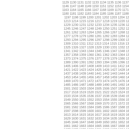
1129
1130
1131
1132
1133
1134
1135
1136
1137
1146
1147
1148
1149
1150
1151
1152
1153
1154
1163
1164
1165
1166
1167
1168
1169
1170
1171
1180
1181
1182
1183
1184
1185
1186
1187
1188
1197
1198
1199
1200
1201
1202
1203
1204
12
1213
1214
1215
1216
1217
1218
1219
1220
1
1229
1230
1231
1232
1233
1234
1235
1236
1
1245
1246
1247
1248
1249
1250
1251
1252
1
1261
1262
1263
1264
1265
1266
1267
1268
1
1277
1278
1279
1280
1281
1282
1283
1284
1
1293
1294
1295
1296
1297
1298
1299
1300
1
1309
1310
1311
1312
1313
1314
1315
1316
13
1325
1326
1327
1328
1329
1330
1331
1332
1
1341
1342
1343
1344
1345
1346
1347
1348
1
1357
1358
1359
1360
1361
1362
1363
1364
1
1373
1374
1375
1376
1377
1378
1379
1380
1
1389
1390
1391
1392
1393
1394
1395
1396
1
1405
1406
1407
1408
1409
1410
1411
1412
14
1421
1422
1423
1424
1425
1426
1427
1428
1
1437
1438
1439
1440
1441
1442
1443
1444
1
1453
1454
1455
1456
1457
1458
1459
1460
1
1469
1470
1471
1472
1473
1474
1475
1476
1
1485
1486
1487
1488
1489
1490
1491
1492
1
1501
1502
1503
1504
1505
1506
1507
1508
1
1517
1518
1519
1520
1521
1522
1523
1524
1
1533
1534
1535
1536
1537
1538
1539
1540
1
1549
1550
1551
1552
1553
1554
1555
1556
1
1565
1566
1567
1568
1569
1570
1571
1572
1
1581
1582
1583
1584
1585
1586
1587
1588
1
1597
1598
1599
1600
1601
1602
1603
1604
1
1613
1614
1615
1616
1617
1618
1619
1620
1
1629
1630
1631
1632
1633
1634
1635
1636
1
1645
1646
1647
1648
1649
1650
1651
1652
1
1661
1662
1663
1664
1665
1666
1667
1668
1