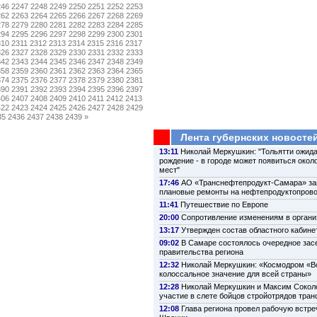
246
2247
2248
2249
2250
2251
2252
2253
262
2263
2264
2265
2266
2267
2268
2269
278
2279
2280
2281
2282
2283
2284
2285
294
2295
2296
2297
2298
2299
2300
2301
310
2311
2312
2313
2314
2315
2316
2317
326
2327
2328
2329
2330
2331
2332
2333
342
2343
2344
2345
2346
2347
2348
2349
358
2359
2360
2361
2362
2363
2364
2365
374
2375
2376
2377
2378
2379
2380
2381
390
2391
2392
2393
2394
2395
2396
2397
406
2407
2408
2409
2410
2411
2412
2413
422
2423
2424
2425
2426
2427
2428
2429
35
2436
2437
2438
2439
»
Лента губернских новосте
13:11
Николай Меркушкин: "Тольятти ожида
рождение - в городе может появиться около
мест"
17:46
АО «Транснефтепродукт-Самара» з
плановые ремонты на нефтепродуктопров
11:41
Путешествие по Европе
20:00
Сопротивление изменениям в органи
13:17
Утвержден состав областного кабине
09:02
В Самаре состоялось очередное зас
правительства региона
12:32
Николай Меркушкин: «Космодром «В
колоссальное значение для всей страны»
12:28
Николай Меркушкин и Максим Сокол
участие в слете бойцов стройотрядов тра
12:08
Глава региона провел рабочую встре