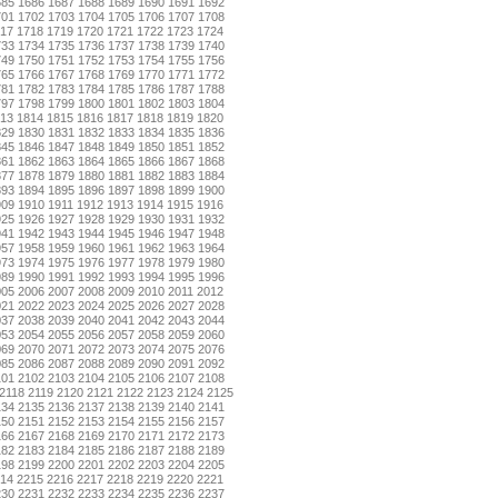
685
1686
1687
1688
1689
1690
1691
1692
701
1702
1703
1704
1705
1706
1707
1708
17
1718
1719
1720
1721
1722
1723
1724
733
1734
1735
1736
1737
1738
1739
1740
749
1750
1751
1752
1753
1754
1755
1756
765
1766
1767
1768
1769
1770
1771
1772
781
1782
1783
1784
1785
1786
1787
1788
797
1798
1799
1800
1801
1802
1803
1804
13
1814
1815
1816
1817
1818
1819
1820
829
1830
1831
1832
1833
1834
1835
1836
845
1846
1847
1848
1849
1850
1851
1852
861
1862
1863
1864
1865
1866
1867
1868
877
1878
1879
1880
1881
1882
1883
1884
893
1894
1895
1896
1897
1898
1899
1900
909
1910
1911
1912
1913
1914
1915
1916
925
1926
1927
1928
1929
1930
1931
1932
941
1942
1943
1944
1945
1946
1947
1948
957
1958
1959
1960
1961
1962
1963
1964
973
1974
1975
1976
1977
1978
1979
1980
989
1990
1991
1992
1993
1994
1995
1996
005
2006
2007
2008
2009
2010
2011
2012
021
2022
2023
2024
2025
2026
2027
2028
037
2038
2039
2040
2041
2042
2043
2044
053
2054
2055
2056
2057
2058
2059
2060
069
2070
2071
2072
2073
2074
2075
2076
085
2086
2087
2088
2089
2090
2091
2092
101
2102
2103
2104
2105
2106
2107
2108
2118
2119
2120
2121
2122
2123
2124
2125
134
2135
2136
2137
2138
2139
2140
2141
150
2151
2152
2153
2154
2155
2156
2157
166
2167
2168
2169
2170
2171
2172
2173
182
2183
2184
2185
2186
2187
2188
2189
198
2199
2200
2201
2202
2203
2204
2205
14
2215
2216
2217
2218
2219
2220
2221
230
2231
2232
2233
2234
2235
2236
2237