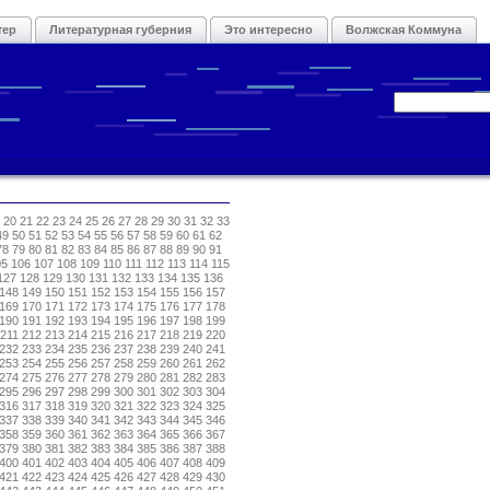
тер
Литературная губерния
Это интересно
Волжская Коммуна
20
21
22
23
24
25
26
27
28
29
30
31
32
33
49
50
51
52
53
54
55
56
57
58
59
60
61
62
78
79
80
81
82
83
84
85
86
87
88
89
90
91
05
106
107
108
109
110
111
112
113
114
115
127
128
129
130
131
132
133
134
135
136
148
149
150
151
152
153
154
155
156
157
169
170
171
172
173
174
175
176
177
178
190
191
192
193
194
195
196
197
198
199
211
212
213
214
215
216
217
218
219
220
232
233
234
235
236
237
238
239
240
241
253
254
255
256
257
258
259
260
261
262
274
275
276
277
278
279
280
281
282
283
295
296
297
298
299
300
301
302
303
304
316
317
318
319
320
321
322
323
324
325
337
338
339
340
341
342
343
344
345
346
358
359
360
361
362
363
364
365
366
367
379
380
381
382
383
384
385
386
387
388
400
401
402
403
404
405
406
407
408
409
421
422
423
424
425
426
427
428
429
430