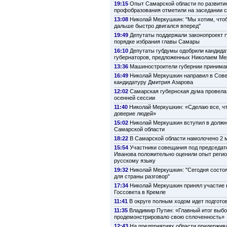
19:15
Опыт Самарской области по развити
профобразования отметили на заседании 
13:08
Николай Меркушкин: "Мы хотим, что
дальше быстро двигался вперед"
19:49
Депутаты поддержали законопроект г
порядке избрания главы Самары
16:10
Депутаты губдумы одобрили кандида
губернаторов, предложенных Николаем М
13:36
Машиностроители губернии принима
16:49
Николай Меркушкин направил в Сов
кандидатуру Дмитрия Азарова
12:02
Самарская губернская дума провела
осенней сессии
11:40
Николай Меркушкин: «Сделаю все, ч
доверие людей»
15:02
Николай Меркушкин вступил в должн
Самарской области
18:22
В Самарской области намолочено 2 м
15:54
Участники совещания под председат
Иванова положительно оценили опыт регио
русскому языку
19:32
Николай Меркушкин: "Сегодня состо
для страны разговор"
17:34
Николай Меркушкин принял участие 
Госсовета в Кремле
11:41
В округе полным ходом идет подготов
11:35
Владимир Путин: «Главный итог выбо
продемонстрировало свою сплоченность»
12:43
На предприятиях области придержив