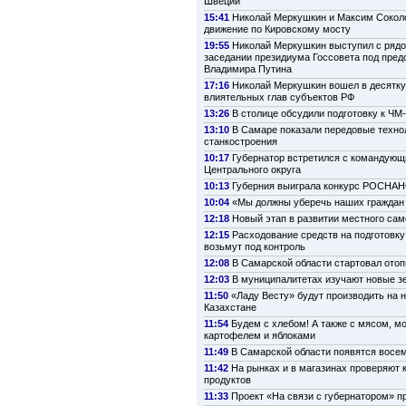
Швеции
15:41
Николай Меркушкин и Максим Сокол
движение по Кировскому мосту
19:55
Николай Меркушкин выступил с рядо
заседании президиума Госсовета под пре
Владимира Путина
17:16
Николай Меркушкин вошел в десятк
влиятельных глав субъектов РФ
13:26
В столице обсудили подготовку к ЧМ
13:10
В Самаре показали передовые техно
станкостроения
10:17
Губернатор встретился с командую
Центрального округа
10:13
Губерния выиграла конкурс РОСНА
10:04
«Мы должны уберечь наших граждан 
12:18
Новый этап в развитии местного са
12:15
Расходование средств на подготовку
возьмут под контроль
12:08
В Самарской области стартовал ото
12:03
В муниципалитетах изучают новые з
11:50
«Ладу Весту» будут производить на 
Казахстане
11:54
Будем с хлебом! А также с мясом, м
картофелем и яблоками
11:49
В Самарской области появятся восе
11:42
На рынках и в магазинах проверяют 
продуктов
11:33
Проект «На связи с губернатором» п