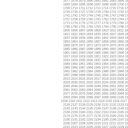
1677
1678
1679
1680
1681
1682
1683
1684
1
1693
1694
1695
1696
1697
1698
1699
1700
1
1709
1710
1711
1712
1713
1714
1715
1716
17
1725
1726
1727
1728
1729
1730
1731
1732
1
1741
1742
1743
1744
1745
1746
1747
1748
1
1757
1758
1759
1760
1761
1762
1763
1764
1
1773
1774
1775
1776
1777
1778
1779
1780
1
1789
1790
1791
1792
1793
1794
1795
1796
1
1805
1806
1807
1808
1809
1810
1811
1812
18
1821
1822
1823
1824
1825
1826
1827
1828
1
1837
1838
1839
1840
1841
1842
1843
1844
1
1853
1854
1855
1856
1857
1858
1859
1860
1
1869
1870
1871
1872
1873
1874
1875
1876
1
1885
1886
1887
1888
1889
1890
1891
1892
1
1901
1902
1903
1904
1905
1906
1907
1908
1
1917
1918
1919
1920
1921
1922
1923
1924
1
1933
1934
1935
1936
1937
1938
1939
1940
1
1949
1950
1951
1952
1953
1954
1955
1956
1
1965
1966
1967
1968
1969
1970
1971
1972
1
1981
1982
1983
1984
1985
1986
1987
1988
1
1997
1998
1999
2000
2001
2002
2003
2004
2
2013
2014
2015
2016
2017
2018
2019
2020
2
2029
2030
2031
2032
2033
2034
2035
2036
2
2045
2046
2047
2048
2049
2050
2051
2052
2
2061
2062
2063
2064
2065
2066
2067
2068
2
2077
2078
2079
2080
2081
2082
2083
2084
2
2093
2094
2095
2096
2097
2098
2099
2100
2
2109
2110
2111
2112
2113
2114
2115
2116
2117
2126
2127
2128
2129
2130
2131
2132
2133
2
2142
2143
2144
2145
2146
2147
2148
2149
2
2158
2159
2160
2161
2162
2163
2164
2165
2
2174
2175
2176
2177
2178
2179
2180
2181
2
2190
2191
2192
2193
2194
2195
2196
2197
2
2206
2207
2208
2209
2210
2211
2212
2213
22
2222
2223
2224
2225
2226
2227
2228
2229
2