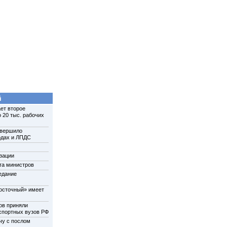
й
ет второе
 20 тыс. рабочих
авершило
одах и ЛПДС
зации
та министров
едание
осточный» имеет
ов приняли
нспортных вузов РФ
чу с послом