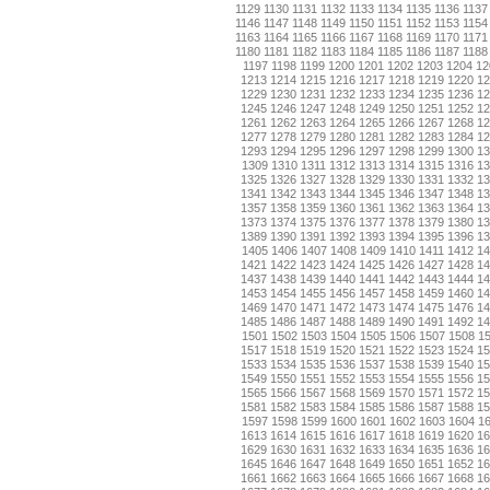
1129
1130
1131
1132
1133
1134
1135
1136
1137
1146
1147
1148
1149
1150
1151
1152
1153
1154
1163
1164
1165
1166
1167
1168
1169
1170
1171
1180
1181
1182
1183
1184
1185
1186
1187
1188
1197
1198
1199
1200
1201
1202
1203
1204
12
1213
1214
1215
1216
1217
1218
1219
1220
1
1229
1230
1231
1232
1233
1234
1235
1236
1
1245
1246
1247
1248
1249
1250
1251
1252
1
1261
1262
1263
1264
1265
1266
1267
1268
1
1277
1278
1279
1280
1281
1282
1283
1284
1
1293
1294
1295
1296
1297
1298
1299
1300
1
1309
1310
1311
1312
1313
1314
1315
1316
13
1325
1326
1327
1328
1329
1330
1331
1332
1
1341
1342
1343
1344
1345
1346
1347
1348
1
1357
1358
1359
1360
1361
1362
1363
1364
1
1373
1374
1375
1376
1377
1378
1379
1380
1
1389
1390
1391
1392
1393
1394
1395
1396
1
1405
1406
1407
1408
1409
1410
1411
1412
14
1421
1422
1423
1424
1425
1426
1427
1428
1
1437
1438
1439
1440
1441
1442
1443
1444
1
1453
1454
1455
1456
1457
1458
1459
1460
1
1469
1470
1471
1472
1473
1474
1475
1476
1
1485
1486
1487
1488
1489
1490
1491
1492
1
1501
1502
1503
1504
1505
1506
1507
1508
1
1517
1518
1519
1520
1521
1522
1523
1524
1
1533
1534
1535
1536
1537
1538
1539
1540
1
1549
1550
1551
1552
1553
1554
1555
1556
1
1565
1566
1567
1568
1569
1570
1571
1572
1
1581
1582
1583
1584
1585
1586
1587
1588
1
1597
1598
1599
1600
1601
1602
1603
1604
1
1613
1614
1615
1616
1617
1618
1619
1620
1
1629
1630
1631
1632
1633
1634
1635
1636
1
1645
1646
1647
1648
1649
1650
1651
1652
1
1661
1662
1663
1664
1665
1666
1667
1668
1