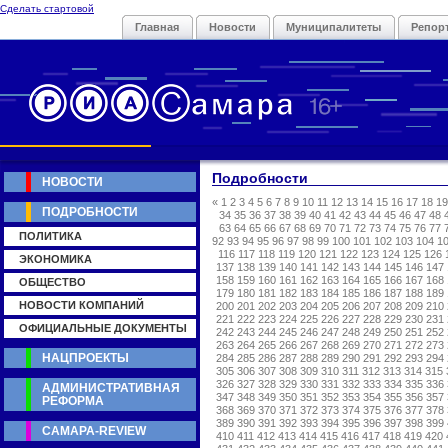
Сделать стартовой
Главная
Новости
Муниципалитеты
Репор
Подробности
НОВОСТИ
«
1
2
3
4
5
6
7
8
9
10
11
12
13
14
15
16
17
18
19
ПОДРОБНОСТИ
34
35
36
37
38
39
40
41
42
43
44
45
46
47
48
63
64
65
66
67
68
69
70
71
72
73
74
75
76
77
ПОЛИТИКА
92
93
94
95
96
97
98
99
100
101
102
103
104
1
116
117
118
119
120
121
122
123
124
125
126
ЭКОНОМИКА
137
138
139
140
141
142
143
144
145
146
147
158
159
160
161
162
163
164
165
166
167
168
ОБЩЕСТВО
179
180
181
182
183
184
185
186
187
188
189
НОВОСТИ КОМПАНИЙ
200
201
202
203
204
205
206
207
208
209
210
221
222
223
224
225
226
227
228
229
230
231
ОФИЦИАЛЬНЫЕ ДОКУМЕНТЫ
242
243
244
245
246
247
248
249
250
251
252
263
264
265
266
267
268
269
270
271
272
273
НАЦПРОЕКТЫ
284
285
286
287
288
289
290
291
292
293
294
305
306
307
308
309
310
311
312
313
314
315
326
327
328
329
330
331
332
333
334
335
336
АДМИНИСТРАТИВНАЯ
347
348
349
350
351
352
353
354
355
356
357
РЕФОРМА
368
369
370
371
372
373
374
375
376
377
378
389
390
391
392
393
394
395
396
397
398
399
САМАРА-REVIEW
410
411
412
413
414
415
416
417
418
419
420