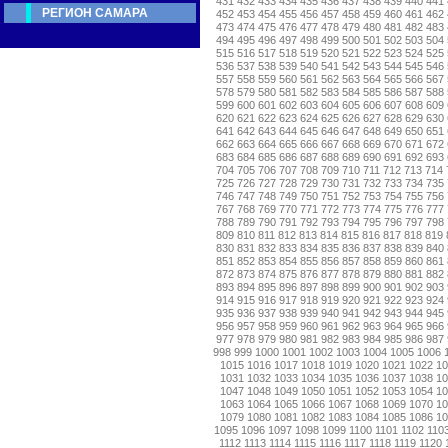
431
432
433
434
435
436
437
438
439
440
441
РЕГИОН САМАРА
452
453
454
455
456
457
458
459
460
461
462
473
474
475
476
477
478
479
480
481
482
483
494
495
496
497
498
499
500
501
502
503
504
515
516
517
518
519
520
521
522
523
524
525
536
537
538
539
540
541
542
543
544
545
546
557
558
559
560
561
562
563
564
565
566
567
578
579
580
581
582
583
584
585
586
587
588
599
600
601
602
603
604
605
606
607
608
609
620
621
622
623
624
625
626
627
628
629
630
641
642
643
644
645
646
647
648
649
650
651
662
663
664
665
666
667
668
669
670
671
672
683
684
685
686
687
688
689
690
691
692
693
704
705
706
707
708
709
710
711
712
713
714
725
726
727
728
729
730
731
732
733
734
735
746
747
748
749
750
751
752
753
754
755
756
767
768
769
770
771
772
773
774
775
776
777
788
789
790
791
792
793
794
795
796
797
798
809
810
811
812
813
814
815
816
817
818
819
830
831
832
833
834
835
836
837
838
839
840
851
852
853
854
855
856
857
858
859
860
861
872
873
874
875
876
877
878
879
880
881
882
893
894
895
896
897
898
899
900
901
902
903
914
915
916
917
918
919
920
921
922
923
924
935
936
937
938
939
940
941
942
943
944
945
956
957
958
959
960
961
962
963
964
965
966
977
978
979
980
981
982
983
984
985
986
987
998
999
1000
1001
1002
1003
1004
1005
1006
1015
1016
1017
1018
1019
1020
1021
1022
1
1031
1032
1033
1034
1035
1036
1037
1038
1
1047
1048
1049
1050
1051
1052
1053
1054
1
1063
1064
1065
1066
1067
1068
1069
1070
1
1079
1080
1081
1082
1083
1084
1085
1086
1
1095
1096
1097
1098
1099
1100
1101
1102
110
1112
1113
1114
1115
1116
1117
1118
1119
1120