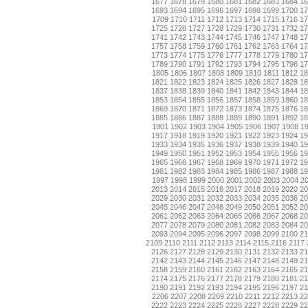
1677
1678
1679
1680
1681
1682
1683
1684
1
1693
1694
1695
1696
1697
1698
1699
1700
1
1709
1710
1711
1712
1713
1714
1715
1716
17
1725
1726
1727
1728
1729
1730
1731
1732
1
1741
1742
1743
1744
1745
1746
1747
1748
1
1757
1758
1759
1760
1761
1762
1763
1764
1
1773
1774
1775
1776
1777
1778
1779
1780
1
1789
1790
1791
1792
1793
1794
1795
1796
1
1805
1806
1807
1808
1809
1810
1811
1812
18
1821
1822
1823
1824
1825
1826
1827
1828
1
1837
1838
1839
1840
1841
1842
1843
1844
1
1853
1854
1855
1856
1857
1858
1859
1860
1
1869
1870
1871
1872
1873
1874
1875
1876
1
1885
1886
1887
1888
1889
1890
1891
1892
1
1901
1902
1903
1904
1905
1906
1907
1908
1
1917
1918
1919
1920
1921
1922
1923
1924
1
1933
1934
1935
1936
1937
1938
1939
1940
1
1949
1950
1951
1952
1953
1954
1955
1956
1
1965
1966
1967
1968
1969
1970
1971
1972
1
1981
1982
1983
1984
1985
1986
1987
1988
1
1997
1998
1999
2000
2001
2002
2003
2004
2
2013
2014
2015
2016
2017
2018
2019
2020
2
2029
2030
2031
2032
2033
2034
2035
2036
2
2045
2046
2047
2048
2049
2050
2051
2052
2
2061
2062
2063
2064
2065
2066
2067
2068
2
2077
2078
2079
2080
2081
2082
2083
2084
2
2093
2094
2095
2096
2097
2098
2099
2100
2
2109
2110
2111
2112
2113
2114
2115
2116
2117
2126
2127
2128
2129
2130
2131
2132
2133
2
2142
2143
2144
2145
2146
2147
2148
2149
2
2158
2159
2160
2161
2162
2163
2164
2165
2
2174
2175
2176
2177
2178
2179
2180
2181
2
2190
2191
2192
2193
2194
2195
2196
2197
2
2206
2207
2208
2209
2210
2211
2212
2213
22
2222
2223
2224
2225
2226
2227
2228
2229
2