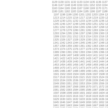
1129
1130
1131
1132
1133
1134
1135
1136
1137
1146
1147
1148
1149
1150
1151
1152
1153
1154
1163
1164
1165
1166
1167
1168
1169
1170
1171
1180
1181
1182
1183
1184
1185
1186
1187
1188
1197
1198
1199
1200
1201
1202
1203
1204
12
1213
1214
1215
1216
1217
1218
1219
1220
1
1229
1230
1231
1232
1233
1234
1235
1236
1
1245
1246
1247
1248
1249
1250
1251
1252
1
1261
1262
1263
1264
1265
1266
1267
1268
1
1277
1278
1279
1280
1281
1282
1283
1284
1
1293
1294
1295
1296
1297
1298
1299
1300
1
1309
1310
1311
1312
1313
1314
1315
1316
13
1325
1326
1327
1328
1329
1330
1331
1332
1
1341
1342
1343
1344
1345
1346
1347
1348
1
1357
1358
1359
1360
1361
1362
1363
1364
1
1373
1374
1375
1376
1377
1378
1379
1380
1
1389
1390
1391
1392
1393
1394
1395
1396
1
1405
1406
1407
1408
1409
1410
1411
1412
14
1421
1422
1423
1424
1425
1426
1427
1428
1
1437
1438
1439
1440
1441
1442
1443
1444
1
1453
1454
1455
1456
1457
1458
1459
1460
1
1469
1470
1471
1472
1473
1474
1475
1476
1
1485
1486
1487
1488
1489
1490
1491
1492
1
1501
1502
1503
1504
1505
1506
1507
1508
1
1517
1518
1519
1520
1521
1522
1523
1524
1
1533
1534
1535
1536
1537
1538
1539
1540
1
1549
1550
1551
1552
1553
1554
1555
1556
1
1565
1566
1567
1568
1569
1570
1571
1572
1
1581
1582
1583
1584
1585
1586
1587
1588
1
1597
1598
1599
1600
1601
1602
1603
1604
1
1613
1614
1615
1616
1617
1618
1619
1620
1
1629
1630
1631
1632
1633
1634
1635
1636
1
1645
1646
1647
1648
1649
1650
1651
1652
1
1661
1662
1663
1664
1665
1666
1667
1668
1