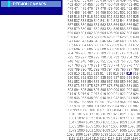
431
432
433
434
435
436
437
438
439
440
441
РЕГИОН САМАРА
452
453
454
455
456
457
458
459
460
461
462
473
474
475
476
477
478
479
480
481
482
483
494
495
496
497
498
499
500
501
502
503
504
515
516
517
518
519
520
521
522
523
524
525
536
537
538
539
540
541
542
543
544
545
546
557
558
559
560
561
562
563
564
565
566
567
578
579
580
581
582
583
584
585
586
587
588
599
600
601
602
603
604
605
606
607
608
609
620
621
622
623
624
625
626
627
628
629
630
641
642
643
644
645
646
647
648
649
650
651
662
663
664
665
666
667
668
669
670
671
672
683
684
685
686
687
688
689
690
691
692
693
704
705
706
707
708
709
710
711
712
713
714
725
726
727
728
729
730
731
732
733
734
735
746
747
748
749
750
751
752
753
754
755
756
767
768
769
770
771
772
773
774
775
776
777
788
789
790
791
792
793
794
795
796
797
798
809
810
811
812
813
814
815
816
817
818
819
830
831
832
833
834
835
836
837
838
839
840
851
852
853
854
855
856
857
858
859
860
861
872
873
874
875
876
877
878
879
880
881
882
893
894
895
896
897
898
899
900
901
902
903
914
915
916
917
918
919
920
921
922
923
924
935
936
937
938
939
940
941
942
943
944
945
956
957
958
959
960
961
962
963
964
965
966
977
978
979
980
981
982
983
984
985
986
987
998
999
1000
1001
1002
1003
1004
1005
1006
1015
1016
1017
1018
1019
1020
1021
1022
1
1031
1032
1033
1034
1035
1036
1037
1038
1
1047
1048
1049
1050
1051
1052
1053
1054
1
1063
1064
1065
1066
1067
1068
1069
1070
1
1079
1080
1081
1082
1083
1084
1085
1086
1
1095
1096
1097
1098
1099
1100
1101
1102
110
1112
1113
1114
1115
1116
1117
1118
1119
1120