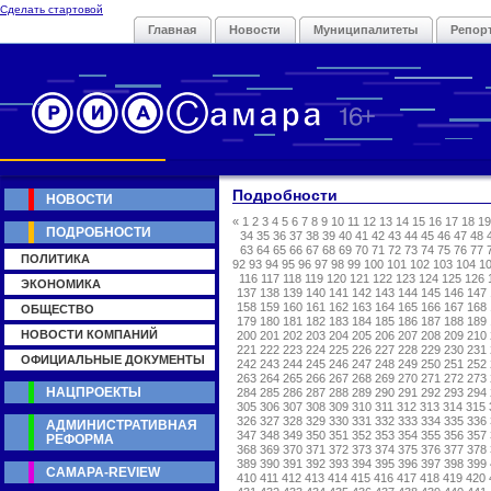
Сделать стартовой
Главная
Новости
Муниципалитеты
Репор
Подробности
НОВОСТИ
«
1
2
3
4
5
6
7
8
9
10
11
12
13
14
15
16
17
18
19
ПОДРОБНОСТИ
34
35
36
37
38
39
40
41
42
43
44
45
46
47
48
63
64
65
66
67
68
69
70
71
72
73
74
75
76
77
ПОЛИТИКА
92
93
94
95
96
97
98
99
100
101
102
103
104
1
116
117
118
119
120
121
122
123
124
125
126
ЭКОНОМИКА
137
138
139
140
141
142
143
144
145
146
147
158
159
160
161
162
163
164
165
166
167
168
ОБЩЕСТВО
179
180
181
182
183
184
185
186
187
188
189
НОВОСТИ КОМПАНИЙ
200
201
202
203
204
205
206
207
208
209
210
221
222
223
224
225
226
227
228
229
230
231
ОФИЦИАЛЬНЫЕ ДОКУМЕНТЫ
242
243
244
245
246
247
248
249
250
251
252
263
264
265
266
267
268
269
270
271
272
273
НАЦПРОЕКТЫ
284
285
286
287
288
289
290
291
292
293
294
305
306
307
308
309
310
311
312
313
314
315
326
327
328
329
330
331
332
333
334
335
336
АДМИНИСТРАТИВНАЯ
347
348
349
350
351
352
353
354
355
356
357
РЕФОРМА
368
369
370
371
372
373
374
375
376
377
378
389
390
391
392
393
394
395
396
397
398
399
САМАРА-REVIEW
410
411
412
413
414
415
416
417
418
419
420