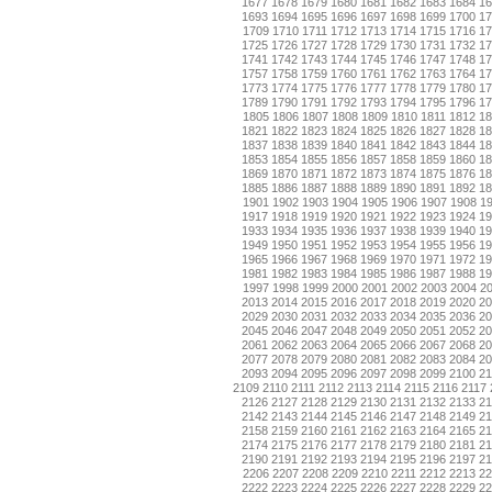
1677
1678
1679
1680
1681
1682
1683
1684
1
1693
1694
1695
1696
1697
1698
1699
1700
1
1709
1710
1711
1712
1713
1714
1715
1716
17
1725
1726
1727
1728
1729
1730
1731
1732
1
1741
1742
1743
1744
1745
1746
1747
1748
1
1757
1758
1759
1760
1761
1762
1763
1764
1
1773
1774
1775
1776
1777
1778
1779
1780
1
1789
1790
1791
1792
1793
1794
1795
1796
1
1805
1806
1807
1808
1809
1810
1811
1812
18
1821
1822
1823
1824
1825
1826
1827
1828
1
1837
1838
1839
1840
1841
1842
1843
1844
1
1853
1854
1855
1856
1857
1858
1859
1860
1
1869
1870
1871
1872
1873
1874
1875
1876
1
1885
1886
1887
1888
1889
1890
1891
1892
1
1901
1902
1903
1904
1905
1906
1907
1908
1
1917
1918
1919
1920
1921
1922
1923
1924
1
1933
1934
1935
1936
1937
1938
1939
1940
1
1949
1950
1951
1952
1953
1954
1955
1956
1
1965
1966
1967
1968
1969
1970
1971
1972
1
1981
1982
1983
1984
1985
1986
1987
1988
1
1997
1998
1999
2000
2001
2002
2003
2004
2
2013
2014
2015
2016
2017
2018
2019
2020
2
2029
2030
2031
2032
2033
2034
2035
2036
2
2045
2046
2047
2048
2049
2050
2051
2052
2
2061
2062
2063
2064
2065
2066
2067
2068
2
2077
2078
2079
2080
2081
2082
2083
2084
2
2093
2094
2095
2096
2097
2098
2099
2100
2
2109
2110
2111
2112
2113
2114
2115
2116
2117
2126
2127
2128
2129
2130
2131
2132
2133
2
2142
2143
2144
2145
2146
2147
2148
2149
2
2158
2159
2160
2161
2162
2163
2164
2165
2
2174
2175
2176
2177
2178
2179
2180
2181
2
2190
2191
2192
2193
2194
2195
2196
2197
2
2206
2207
2208
2209
2210
2211
2212
2213
22
2222
2223
2224
2225
2226
2227
2228
2229
2